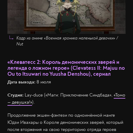
Кадр из аниме «Военная хроника маленькой девочки» /
Nut
«Клеватесс 2: Король демонических зверей и
легенда о ложном герое» (Clevatess II: Majuu no
Ou to Itsuwari no Yuusha Denshou), сериал
Дата выхода:
8 июля
Студия:
Lay-duce («Маги: Приключение Синдбада»,
«Томо
— девушка!»
).
Продолжение экшен-фэнтези по одноимённой манге
Юдзи Ивахары о Короле демонических зверей, который
после вторжения на свою территорию отряда героев