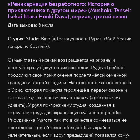
«Реинкарнация безработного: История о
приключениях в другом мире» (Mushoku Tensei:
Isekai Ittara Honki Dasu), сериал, третий сезон
Дата выхода:
6 июля
Студия:
Studio Bind («Драгоценности Рури», «Мой братик
теперь не братик!»).
Самый главный исекай возвращается на экраны и
стартует сразу с двух новых эпизодов. Рудеус Грейрат
продолжит свои приключения после тяжёлой семейной
трагедии и второй свадьбы. На горизонте маячит встреча
с Эрис, которая покинула героя ещё в первом сезоне и
нанесла ему психологическую травму (арке есть чем
удивить). У руля по-прежнему студия, созданная в
первую очередь для экранизации культового ранобэ
Рифудзин-на Маготэ, так что в качестве сомневаться не
приходится. Третий сезон обещает быть крайне
увлекательным, если вдруг предыдущий показался кому-