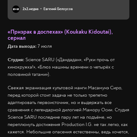
2х2.медиа
Евгений Белоусов
«Призрак в доспехах» (Koukaku Kidoutai),
сериал
Дата выхода:
7 июля
Студия:
Science SARU («Дандадан», «Руки прочь от
кинокружка!», «Блюз машины времени о четырёх с
половиной татами»).
Свежая экранизация культовой манги Масамунэ Сиро,
перед которой стоит задача не только трепетно
адаптировать первоисточник, но и выдержать все
сравнения с легендарной дилогией Мамору Осии. Студия
Science SARU последние пару лет на подъёме, но
переплюнуть достижения Production I.G. не так легко, как
кажется. Небольшие опасения естественны, ведь хочется,