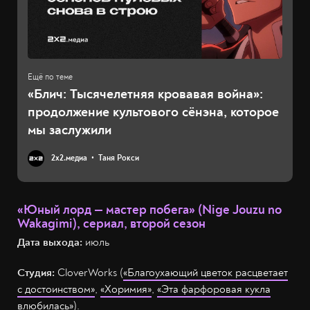
«Блич: Тысячелетняя кровавая война»:
продолжение культового сёнэна, которое
мы заслужили
2х2.медиа
Таня Рокси
«Юный лорд — мастер побега» (Nige Jouzu no
Wakagimi), сериал, второй сезон
Дата выхода:
июль
Студия:
CloverWorks (
«Благоухающий цветок расцветает
с достоинством»
,
«Хоримия»
,
«Эта фарфоровая кукла
влюбилась»
).