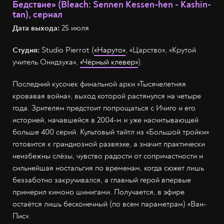
Бедствие» (Bleach: Sennen Kessen-hen - Kashin-
tan), сериал
Дата выхода:
25 июля
Студия:
Studio Pierrot (
«Наруто»
, «Царство», «Крутой
учитель Онидзука»,
«Чёрный клевер»
).
Последний кусочек финальной арки «Тысячелетняя
кровавая война», выход которой растянулся на четыре
года. Зрителям предстоит попрощаться с Ичиго и его
историей, начавшейся в 2004-м и уже насчитывающей
больше 400 серий. Культовый тайтл из «Большой тройки»
готовится к грандиозной развязке, а значит практически
неизбежны слёзы, чувство радости от сопричастности и
сильнейшая ностальгия по временам, когда сюжет лишь
беззаботно закручивался, а главный герой впервые
примерил кимоно шинигами. Получается, в эфире
остаётся лишь бесконечный (по всем параметрам) «Ван-
Пис».