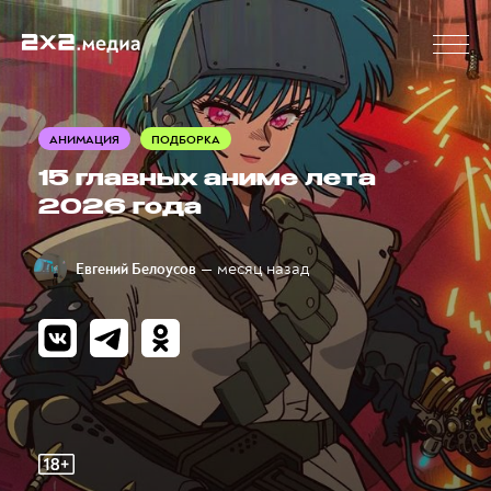
АНИМАЦИЯ
ПОДБОРКА
15 главных аниме лета
2026 года
— месяц назад
Евгений Белоусов