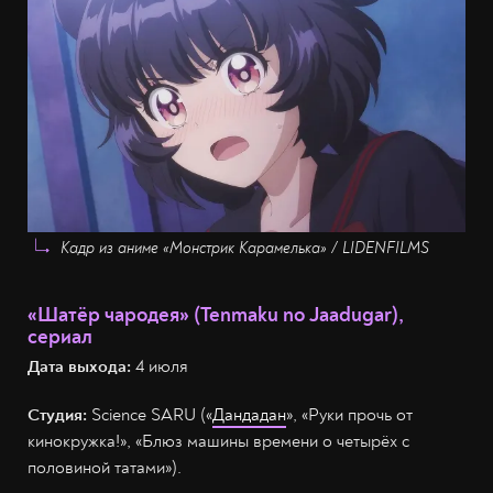
Кадр из аниме «Монстрик Карамелька» / LIDENFILMS
«Шатёр чародея» (Tenmaku no Jaadugar),
сериал
Дата выхода:
4 июля
Студия:
Science SARU («
Дандадан
», «Руки прочь от
кинокружка!», «Блюз машины времени о четырёх с
половиной татами»).