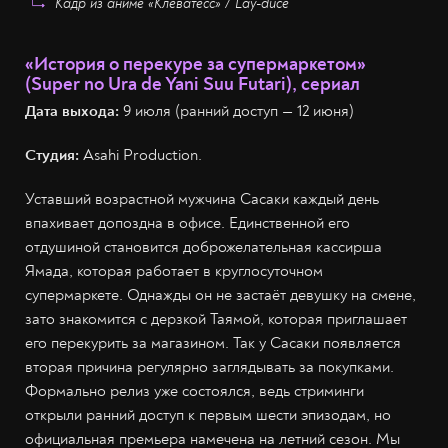
Кадр из аниме «Клеватесс» / Lay-duce
«История о перекуре за супермаркетом»
(Super no Ura de Yani Suu Futari), сериал
Дата выхода:
9 июля (ранний доступ — 12 июня)
Студия:
Asahi Production.
Уставший возрастной мужчина Сасаки каждый день
впахивает допоздна в офисе. Единственной его
отдушиной становится доброжелательная кассирша
Ямада, которая работает в круглосуточном
супермаркете. Однажды он не застаёт девушку на смене,
зато знакомится с дерзкой Таямой, которая приглашает
его перекурить за магазином. Так у Сасаки появляется
вторая причина регулярно заглядывать за покупками.
Формально релиз уже состоялся, ведь стриминги
открыли ранний доступ к первым шести эпизодам, но
официальная премьера намечена на летний сезон. Мы