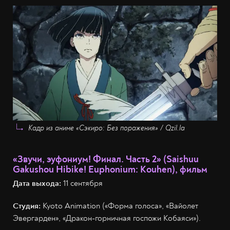
Кадр из аниме «Сэкиро: Без поражения» / Qzil.la
«Звучи, эуфониум! Финал. Часть 2» (Saishuu
Gakushou Hibike! Euphonium: Kouhen), фильм
Дата выхода:
11 сентября
Студия:
Kyoto Animation («Форма голоса», «Вайолет
Эвергарден», «Дракон-горничная госпожи Кобаяси»).