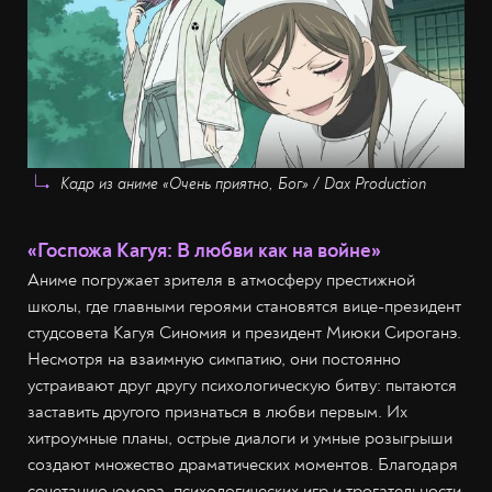
Кадр из аниме «Очень приятно, Бог» / Dax Production
«Госпожа Кагуя: В любви как на войне»
Аниме погружает зрителя в атмосферу престижной
школы, где главными героями становятся вице-президент
студсовета Кагуя Синомия и президент Миюки Сироганэ.
Несмотря на взаимную симпатию, они постоянно
устраивают друг другу психологическую битву: пытаются
заставить другого признаться в любви первым. Их
хитроумные планы, острые диалоги и умные розыгрыши
создают множество драматических моментов. Благодаря
сочетанию юмора, психологических игр и трогательности