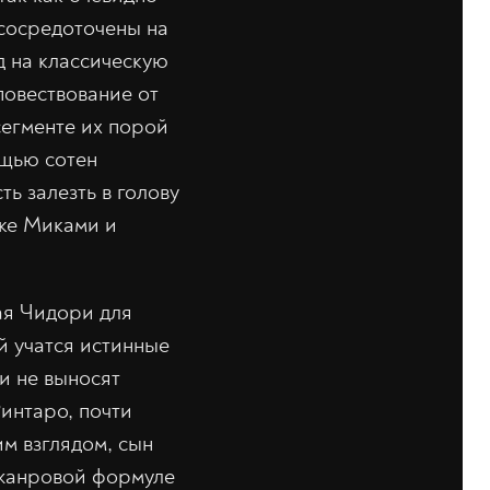
 сосредоточены на
д на классическую
повествование от
сегменте их порой
ощью сотен
ь залезть в голову
аке Миками и
ая Чидори для
ой учатся истинные
и не выносят
Ринтаро, почти
им взглядом, сын
 жанровой формуле