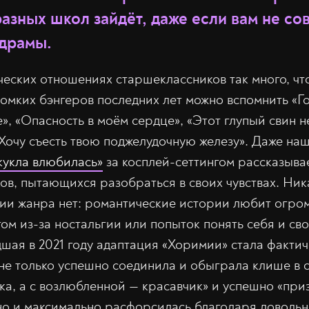
азных школ зайдёт, даже если вам не со
драмы.
ческих отношениях старшеклассников так много, чт
ромких бэнгеров последних лет можно вспомнить «Го
», «Опасность в моём сердце», «Этот глупый свин н
«Хочу съесть твою поджелудочную железу». Даже н
кукла влюбилась»
за косплей-сеттингом рассказыва
ов, пытающихся разобраться в своих чувствах. Ник
ии жанра нет: романтические истории любит огро
гом из-за ностальгии или попыток понять себя и св
ая в 2021 году адаптация «Хоримии» стала фактич
 не только успешно соединила и обыграла клише в 
кка, а с возлюбленной — красавчик» и успешно «пр
 но и максимально расфорсилась благодаря доволь