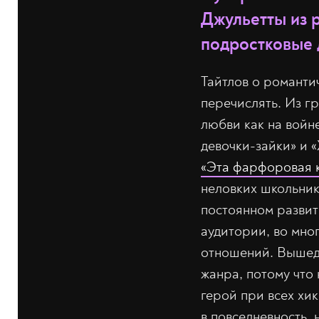
Джульетты из р
подростковые 
Тайтлов о романти
перечислять. Из г
любви как на войне
девочки-зайки» и 
«Эта фарфоровая 
неловких школьник
постоянном развит
аудитории, во мно
отношений. Вышедш
жанра, потому что
герой при всех хи
в повседневность,