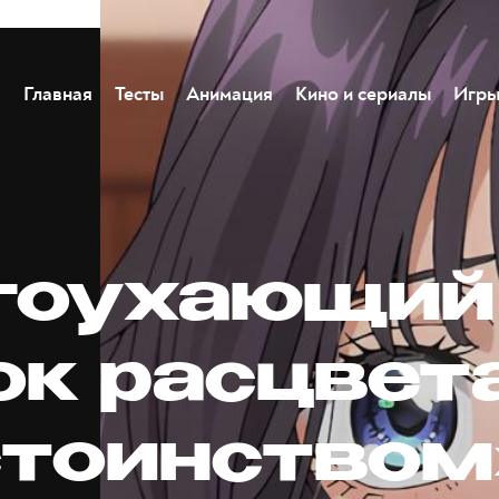
Главная
Тесты
Анимация
Кино и сериалы
Игр
гоухающий
ок расцвет
стоинством