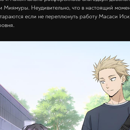
 Миямуры. Неудивительно, что в настоящий момен
тараются если не переплюнуть работу Масаси Исих
ровня.