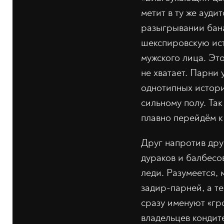
метит в ту же ауд
разыгрывании бана
шекспировскую ист
мужского лица. Это
не хватает. Парни
однотипных истори
сильному полу. Та
плавно перейдём к
Друг напротив дру
дураков и балбесов
леди. Разумеется,
задир-парней, а те
сразу именуют «гр
владельцев кондит