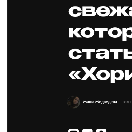
свеж
кото
стат
«Хор
— год 
Маша Медведева