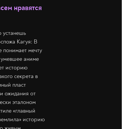
всем нравятся
о устанешь
спожа Кагуя: В
е понимает мечту
ашумевшее аниме
ет историю
акого секрета в
мный пласт
ои ожидания от
ески эталоном
стиле «главный
иземлила» историю
но живым