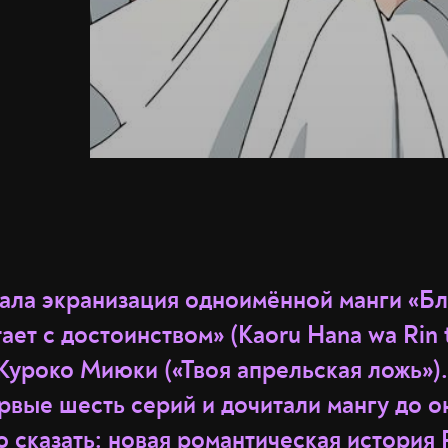
вала экранизация одноимённой манги «Б
ает с достоинством» (Kaoru Hana wa Rin 
Куроко Миюки («Твоя апрельская ложь»)
рвые шесть серий и дочитали мангу до о
 сказать: новая романтическая история 