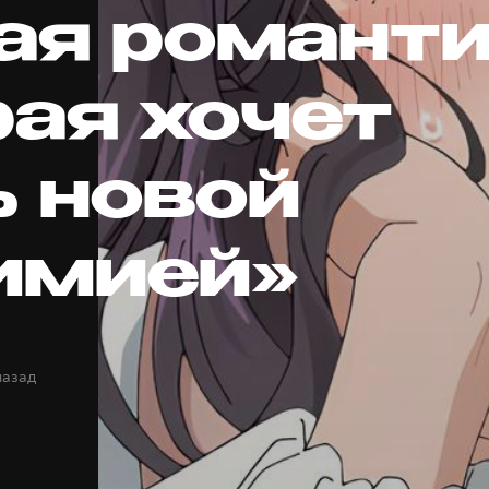
ая романти
рая хочет
ь новой
имией»
назад