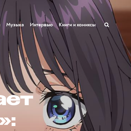
ы
Музыка
Интервью
Книги и комиксы
ает
»: