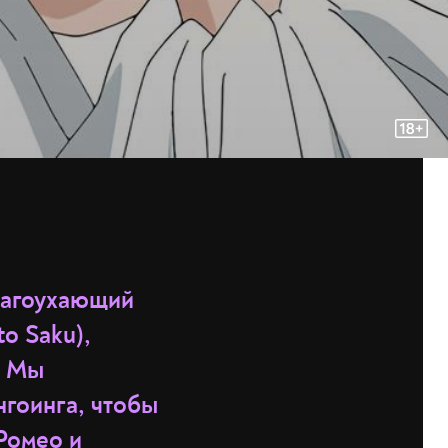
лагоухающий
to Saku),
. Мы
нгоинга, чтобы
Ромео и