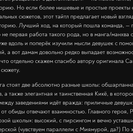
иторию. Но если более нишевые и простые проекты
льных сюжетов, этот тайтл предлагает новый взгля
орию. Лучший ход, на который пошла команда, — 
 не первая работа такого рода, но в манга/манхва 
 уже вдоль и поперёк изучили мысли девушек с пом
й, а вот дамам довольно редко выпадает возможност
к что отдельно скажем спасибо автору оригинала С
 сюжету.
га стоят две абсолютно разные школы: обшарпанн
, а также элегантная и таинственная Кикё, в котор
 между заведениями идёт вражда: приличные девушк
 от обиды отвечают взаимностью. Главного героя, 
озой школы»: высокий, с пирсингом и вечно уставш
ерской (чувствуем параллели с Миямурой, да?) По