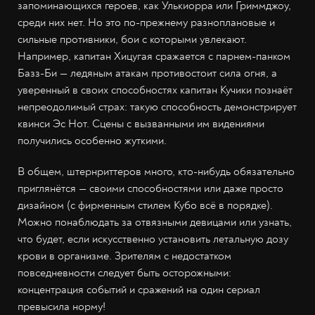
запоминающихся героев, как Улькиорра или Гриммджоу,
среди них нет. Но это по-прежнему разноплановые и
сильные противники, бои с которыми увлекают.
Например, капитан Хицугая сражается с парнем-панком
Базз-Би — ледяным атакам противостоит сила огня, а
уверенный в своих способностях капитан Кучики познаёт
непреодолимый страх: такую способность демонстрирует
квинси Эс Нот. Сцены с вызванными им видениями
получились особенно жуткими.
В общем, штернриттеров много, кто-нибудь обязательно
приглянётся — своими способностями или даже просто
дизайном (с фирменным стилем Кубо всё в порядке).
Можно понаблюдать за отвязными девицами или узнать,
что будет, если искусственно установить летальную дозу
крови в организме. Зрителям с недостатком
повседневности следует быть осторожными:
концентрация событий и сражений на один сериал
превысила норму!