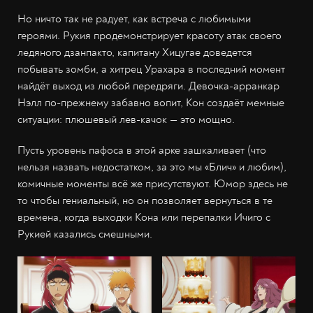
Но ничто так не радует, как встреча с любимыми
героями. Рукия продемонстрирует красоту атак своего
ледяного дзанпакто, капитану Хицугае доведется
побывать зомби, а хитрец Урахара в последний момент
найдёт выход из любой передряги. Девочка-арранкар
Нэлл по-прежнему забавно вопит, Кон создаёт мемные
ситуации: плюшевый лев-качок — это мощно.
Пусть уровень пафоса в этой арке зашкаливает (что
нельзя назвать недостатком, за это мы «Блич» и любим),
комичные моменты всё же присутствуют. Юмор здесь не
то чтобы гениальный, но он позволяет вернуться в те
времена, когда выходки Кона или перепалки Ичиго с
Рукией казались смешными.