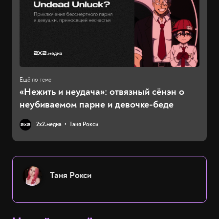
«Нежить и неудача»: отвязный сёнэн о
неубиваемом парне и девочке-беде
2х2.медиа
Таня Рокси
Таня Рокси