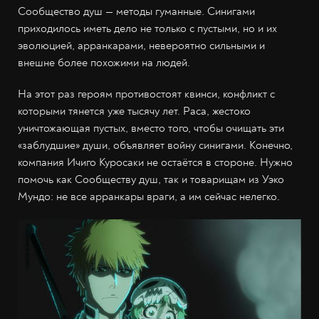
Сообщество душ — методы гуманные. Синигами
приходилось иметь дело не только с пустыми, но и их
эволюцией, арранкарами, невероятно сильными и
внешне более похожими на людей.
На этот раз героям противостоят квинси, конфликт с
которыми тянется уже тысячу лет. Раса, жестоко
уничтожающая пустых, вместо того, чтобы очищать эти
«заблудшие» души, объявляет войну синигами. Конечно,
компания Ичиго Куросаки не остаётся в стороне. Нужно
помочь как Сообществу душ, так и товарищам из Уэко
Мундо: не все арранкары враги, а им сейчас нелегко.