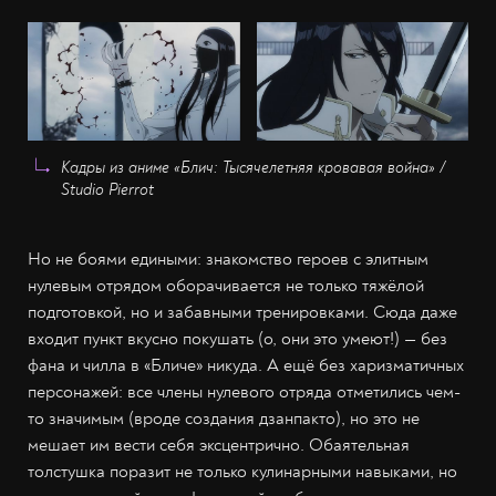
Кадры из аниме «Блич: Тысячелетняя кровавая война» /
Studio Pierrot
Но не боями едиными: знакомство героев с элитным
нулевым отрядом оборачивается не только тяжёлой
подготовкой, но и забавными тренировками. Сюда даже
входит пункт вкусно покушать (о, они это умеют!) — без
фана и чилла в «Бличе» никуда. А ещё без харизматичных
персонажей: все члены нулевого отряда отметились чем-
то значимым (вроде создания дзанпакто), но это не
мешает им вести себя эксцентрично. Обаятельная
толстушка поразит не только кулинарными навыками, но