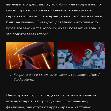
выглядит это довольно жутко). «Блич» не входит в число
самых суровых и кровавых сёнэнов, но напомнить, что
персонажи сражаются всерьёз, а не в песочнице играют,
было не лишним. Очевидно, для Ичиго и его близкого
круга всё закончится хорошо, но так повезёт не всем, а
это подогревает интерес.
Кадры из аниме «Блич: Тысячелетняя кровавая война» /
Studio Pierrot
Несмотря на то, что к созданию соперников, квинси-
штернриттеров, автор подошёл с присущей ему
фантазией, они уступают арранкарам — настолько