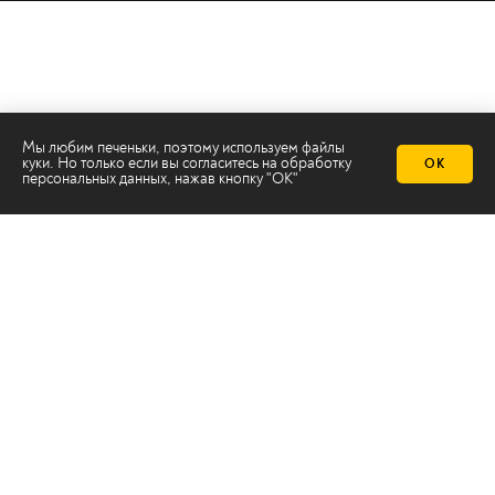
Мы любим печеньки, поэтому используем файлы
куки. Но только если вы согласитесь на
обработку
ОК
персональных данных
, нажав кнопку "ОК"
Телеканал 2х2
Онлайн-эфир
Все авторы
Все темы