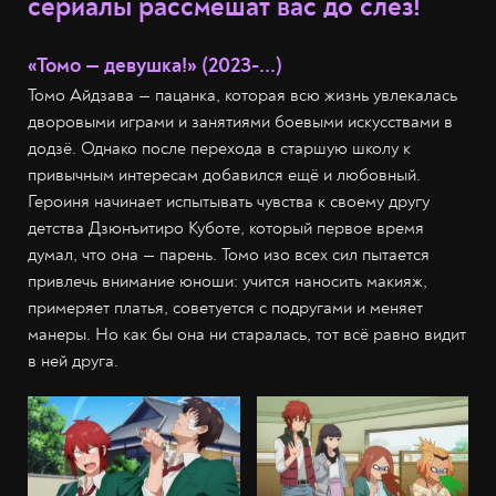
сериалы рассмешат вас до слёз!
«Томо — девушка!» (2023-...)
Томо Айдзава — пацанка, которая всю жизнь увлекалась
дворовыми играми и занятиями боевыми искусствами в
додзё. Однако после перехода в старшую школу к
привычным интересам добавился ещё и любовный.
Героиня начинает испытывать чувства к своему другу
детства Дзюнъитиро Куботе, который первое время
думал, что она — парень. Томо изо всех сил пытается
привлечь внимание юноши: учится наносить макияж,
примеряет платья, советуется с подругами и меняет
манеры. Но как бы она ни старалась, тот всё равно видит
в ней друга.