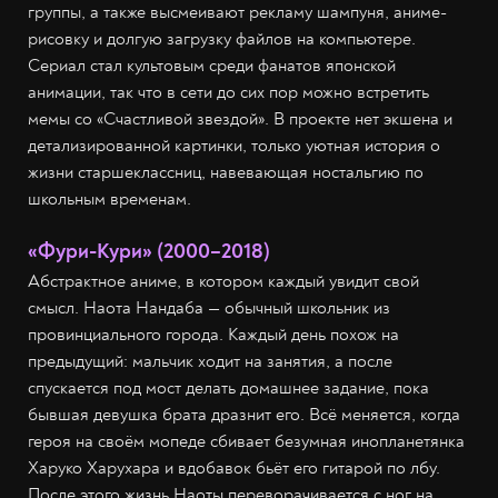
группы, а также высмеивают рекламу шампуня, аниме-
рисовку и долгую загрузку файлов на компьютере.
Сериал стал культовым среди фанатов японской
анимации, так что в сети до сих пор можно встретить
мемы со «Счастливой звездой». В проекте нет экшена и
детализированной картинки, только уютная история о
жизни старшеклассниц, навевающая ностальгию по
школьным временам.
«Фури-Кури» (2000–2018)
Абстрактное аниме, в котором каждый увидит свой
смысл. Наота Нандаба — обычный школьник из
провинциального города. Каждый день похож на
предыдущий: мальчик ходит на занятия, а после
спускается под мост делать домашнее задание, пока
бывшая девушка брата дразнит его. Всё меняется, когда
героя на своём мопеде сбивает безумная инопланетянка
Харуко Харухара и вдобавок бьёт его гитарой по лбу.
После этого жизнь Наоты переворачивается с ног на