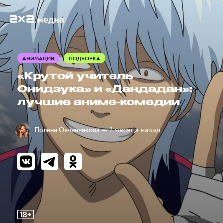
АНИМАЦИЯ
ПОДБОРКА
«Крутой учитель
Онидзука» и «Дандадан»:
лучшие аниме-комедии
— 2 месяца назад
Полина Овчинникова