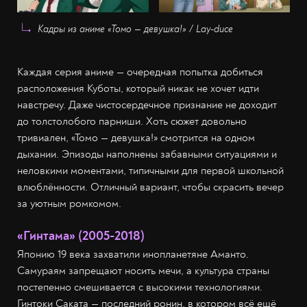
Кадры из аниме «Томо — девушка!» / Lay-duce
Каждая серия аниме — очередная попытка добиться
расположения Куботы, который никак не хочет идти
навстречу. Даже чистосердечное признание не доходит
до толстолобого парниши. Хоть сюжет довольно
тривиален, «Томо — девушка!» смотрится на одном
дыхании. Эпизоды наполнены забавными ситуациями и
неловкими моментами, типичными для первой школьной
влюблённости. Отличный вариант, чтобы скрасить вечер
за уютным ромкомом.
«Гинтама» (2005-2018)
Японию 19 века захватили инопланетяне Аманто.
Самураям запрещают носить мечи, а культура страны
постепенно смешивается с высокими технологиями.
Гинтоки Саката — последний ронин, в котором всё ещё