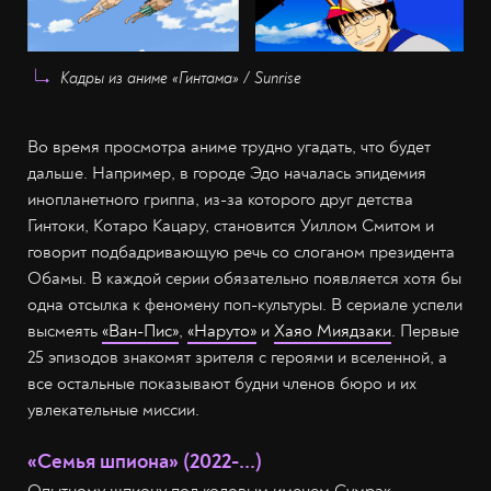
Кадры из аниме «Гинтама» / Sunrise
Во время просмотра аниме трудно угадать, что будет
дальше. Например, в городе Эдо началась эпидемия
инопланетного гриппа, из-за которого друг детства
Гинтоки, Котаро Кацару, становится Уиллом Смитом и
говорит подбадривающую речь со слоганом президента
Обамы. В каждой серии обязательно появляется хотя бы
одна отсылка к феномену поп-культуры. В сериале успели
высмеять
«Ван-Пис»
,
«Наруто»
и
Хаяо Миядзаки
. Первые
25 эпизодов знакомят зрителя с героями и вселенной, а
все остальные показывают будни членов бюро и их
увлекательные миссии.
«Семья шпиона» (2022-...)