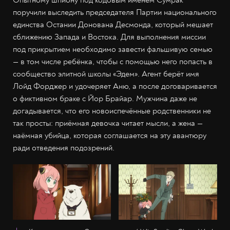
Опытному шпиону под кодовым именем Сумрак
поручили выследить председателя Партии национального
единства Остании Донована Десмонда, который мешает
сближению Запада и Востока. Для выполнения миссии
под прикрытием необходимо завести фальшивую семью
— в том числе ребёнка, чтобы с помощью него попасть в
сообщество элитной школы «Эдем». Агент берёт имя
Лойд Форджер и удочеряет Аню, а после договаривается
о фиктивном браке с Йор Брайар. Мужчина даже не
догадывается, что его новоиспечённые родственники не
так просты: приёмная девочка читает мысли, а жена —
наёмная убийца, которая соглашается на эту авантюру
ради отведения подозрений.