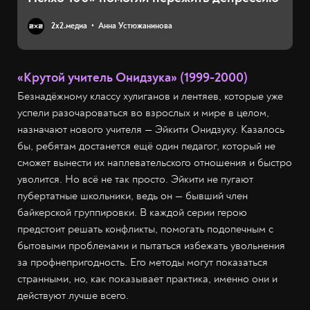
2х2.медиа
Анна Устюжанинова
«Крутой учитель Онидзука» (1999-2000)
Безнадёжному классу хулиганов и лентяев, которые уже
успели разочароваться во взрослых и мире в целом,
назначают нового учителя — Эйкити Онидзуку. Казалось
бы, ребятам достанется ещё один педагог, который не
сможет вынести их наплевательского отношения и быстро
уволится. Но всё не так просто. Эйкити не пугают
пубертатные школьники, ведь он — бывший член
байкерской группировки. В каждой серии герою
предстоит решать конфликты, помогать подопечным с
бытовыми проблемами и пытаться избежать увольнения
за профнепригодность. Его методы могут показаться
странными, но, как показывает практика, именно они и
действуют лучше всего.