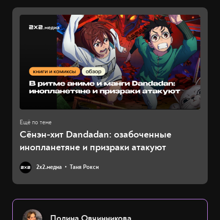
Сёнэн-хит Dandadan: озабоченные
инопланетяне и призраки атакуют
2х2.медиа
Таня Рокси
Полина Овчинникова