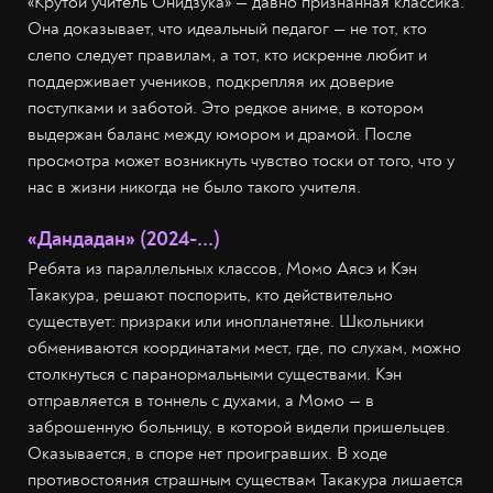
«Крутой учитель Онидзука» — давно признанная классика.
Она доказывает, что идеальный педагог — не тот, кто
слепо следует правилам, а тот, кто искренне любит и
поддерживает учеников, подкрепляя их доверие
поступками и заботой. Это редкое аниме, в котором
выдержан баланс между юмором и драмой. После
просмотра может возникнуть чувство тоски от того, что у
нас в жизни никогда не было такого учителя.
«Дандадан» (2024-...)
Ребята из параллельных классов, Момо Аясэ и Кэн
Такакура, решают поспорить, кто действительно
существует: призраки или инопланетяне. Школьники
обмениваются координатами мест, где, по слухам, можно
столкнуться с паранормальными существами. Кэн
отправляется в тоннель с духами, а Момо — в
заброшенную больницу, в которой видели пришельцев.
Оказывается, в споре нет проигравших. В ходе
противостояния страшным существам Такакура лишается