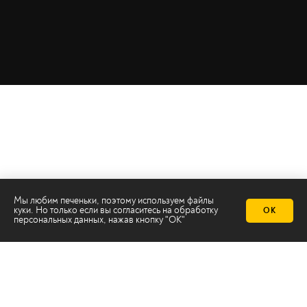
Мы любим печеньки, поэтому используем файлы
куки. Но только если вы согласитесь на
обработку
ОК
персональных данных
, нажав кнопку "ОК"