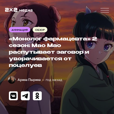
АНИМАЦИЯ
ОБЗОР
«Монолог фармацевта» 2
сезон: Мао Мао
распутывает заговор и
уворачивается от
поцелуев
— год назад
Арина Пырина