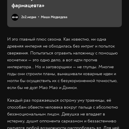
фармацевта»
2х2.медиа
Маша Медведева
И это главный плюс сезона. Как известно, ни одна
древняя империя не обходилась без интриг и попыток
свержения. Попытаться отравить наложницу с помощью
косметики — это одно дело, а вот идти против
императора… Но и заговорщики — не глупцы. Многие
годы они строили планы, вынашивали коварные идеи и
могли бы осуществить их с безукоризненной точностью,
если бы не дуэт Мао Мао и Дзинси.
Каждый раз поражаешься острому уму травницы, её
способам обвести человека вокруг пальца с абсолютно
безэмоциональным лицом. Девушка не впадает в
истерику, душит оппонента сарказмом и беззастенчиво
радуется любой возможности распробовать яд. Для неё