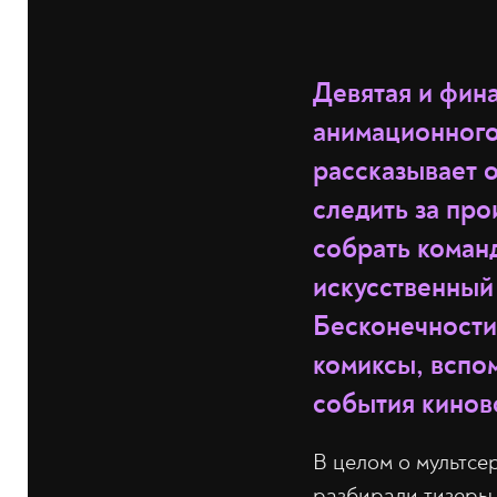
Девятая и фин
анимационного 
рассказывает 
следить за пр
собрать команд
искусственный
Бесконечности.
комиксы, вспо
события кинов
В целом о мультс
разбирали тизеры 