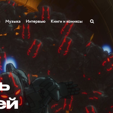
ы
Музыка
Интервью
Книги и комиксы
ь
ей