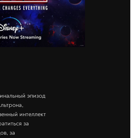
финальный эпизод
Альтрона,
венный интеллект
атиться за
ов, за