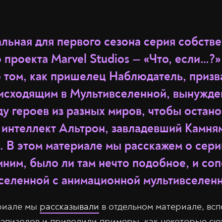
альная для первого сезона серия собств
проекта Marvel Studios — «Что, если…?» 
о том, как пришелец Наблюдатель, приз
оисходящим в Мультивселенной, вынужде
у героев из разных миров, чтобы остано
 интеллект Альтрон, завладевший Камня
 В этом материале мы расскажем о сери
мним, было ли там нечто подобное, и со
селенной с анимационной мультивселен
ериале мы
рассказывали
в отдельном материале, вс
эпизодов и приводили примеры, как некоторые сю