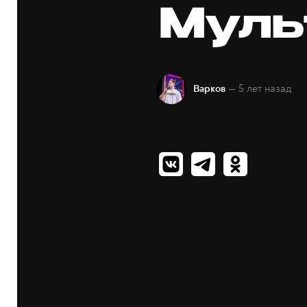
Муль
— 5 лет назад
Варков