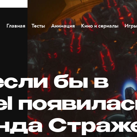
Главная
Тесты
Анимация
Кино и сериалы
Игр
если бы в
el появилас
нда Страж