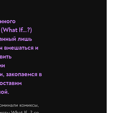
енного
(What If…?)
ванный лишь
н вмешаться и
вить
ми
и, закопаемся в
поставим
ной.
поминали комиксы,
жеты What If…? со