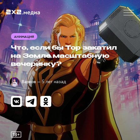
АНИМАЦИЯ
Что, если бы Тор закатил
на Земле масштабную
вечеринку?
— 5 лет назад
Варков