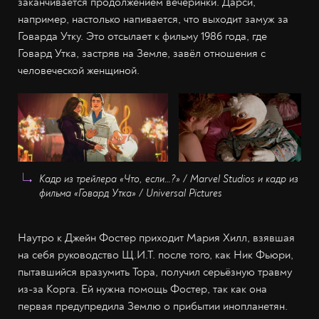
заканчивается продолжением вечеринки. Дарси,
например, настолько напивается, что выходит замуж за
Говарда Утку. Это отсылает к фильму 1986 года, где
Говард Утка, застряв на Земле, завёл отношения с
человеческой женщиной.
Кадр из трейлера «Что, если…?» / Marvel Studios и кадр из
фильма «Говард Утка» / Universal Pictures
Наутро к Джейн Фостер приходит Мария Хилл, взявшая
на себя руководство Щ.И.Т. после того, как Ник Фьюри,
пытавшийся вразумить Тора, получил серьёзную травму
из-за Корга. Ей нужна помощь Фостер, так как она
первая предупредила Землю о прибытии инопланетян.