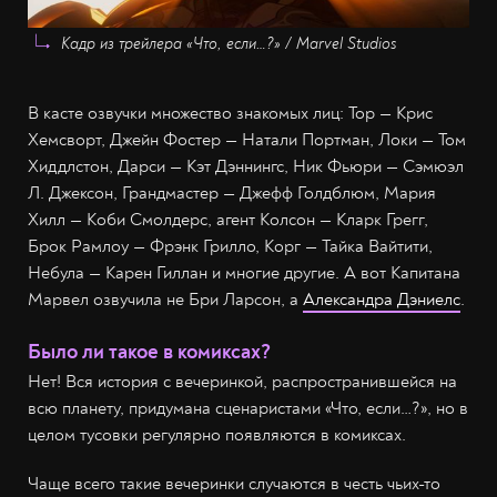
Кадр из трейлера «Что, если…?» / Marvel Studios
В касте озвучки множество знакомых лиц: Тор — Крис
Хемсворт, Джейн Фостер — Натали Портман, Локи — Том
Хиддлстон, Дарси — Кэт Дэннингс, Ник Фьюри — Сэмюэл
Л. Джексон, Грандмастер — Джефф Голдблюм, Мария
Хилл — Коби Смолдерс, агент Колсон — Кларк Грегг,
Брок Рамлоу — Фрэнк Грилло, Корг — Тайка Вайтити,
Небула — Карен Гиллан и многие другие. А вот Капитана
Марвел озвучила не Бри Ларсон, а
Александра Дэниелс
.
Было ли такое в комиксах?
Нет! Вся история с вечеринкой, распространившейся на
всю планету, придумана сценаристами «Что, если…?», но в
целом тусовки регулярно появляются в комиксах.
Чаще всего такие вечеринки случаются в честь чьих-то