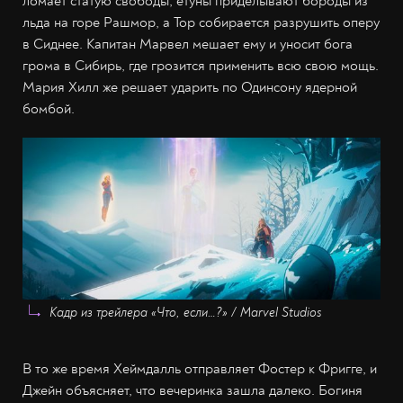
ломает статую свободы, ётуны приделывают бороды из
льда на горе Рашмор, а Тор собирается разрушить оперу
в Сиднее. Капитан Марвел мешает ему и уносит бога
грома в Сибирь, где грозится применить всю свою мощь.
Мария Хилл же решает ударить по Одинсону ядерной
бомбой.
Кадр из трейлера «Что, если…?» / Marvel Studios
В то же время Хеймдалль отправляет Фостер к Фригге, и
Джейн объясняет, что вечеринка зашла далеко. Богиня