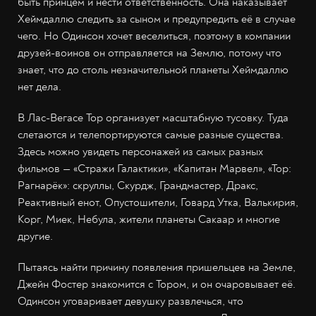
быть принцем и нести ответственность. Она наказывает
Хеймдаллю следить за сыном и предупредить её в случае
чего. Но Одинсон хочет веселиться, поэтому в компании
друзей-воинов он отправляется на Землю, потому что
знает, что до столь незначительной планеты Хеймдаллю
нет дела.
В Лас-Вегасе Тор организует масштабную тусовку. Туда
слетаются и телепортируются самые разные существа.
Здесь можно увидеть персонажей из самых разных
фильмов — «Стражи Галактики», «Капитан Марвел», «Тор:
Рагнарёк»: скруллы, Скурдж, Грандмастер, Дракс,
Реактивный енот, Опустошители, Говард Утка, Валькирия,
Корг, Миек, Небула, жители планеты Сакаар и многие
другие.
Пытаясь найти причину появления пришельцев на Земле,
Джейн Фостер знакомится с Тором, и он очаровывает её.
Одинсон уговаривает девушку развлечься, что