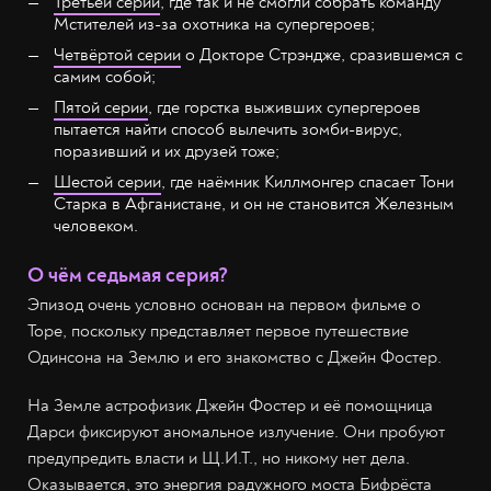
Третьей серии
, где так и не смогли собрать команду
Мстителей из-за охотника на супергероев;
Четвёртой серии
о Докторе Стрэндже, сразившемся с
самим собой;
Пятой серии
, где горстка выживших супергероев
пытается найти способ вылечить зомби-вирус,
поразивший и их друзей тоже;
Шестой серии
, где наёмник Киллмонгер спасает Тони
Старка в Афганистане, и он не становится Железным
человеком.
О чём седьмая серия?
Эпизод очень условно основан на первом фильме о
Торе, поскольку представляет первое путешествие
Одинсона на Землю и его знакомство с Джейн Фостер.
На Земле астрофизик Джейн Фостер и её помощница
Дарси фиксируют аномальное излучение. Они пробуют
предупредить власти и Щ.И.Т., но никому нет дела.
Оказывается, это энергия радужного моста Бифрёста