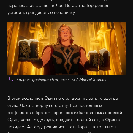
перенесла асгардцев в Лас-Вегас, где Тор решил
устроить грандиозную вечеринку.
Кадр из трейлера «Что, если…?» / Marvel Studios
В этой вселенной Один не стал воспитывать младенца-
ётуна Локи, а вернул его отцу. Без постоянных
конфликтов с братом Тор вырос избалованным повесой.
Один, желая отдохнуть, впадает в долгий сон, а Фригга
покидает Асгард, решив испытать Тора — готов ли он