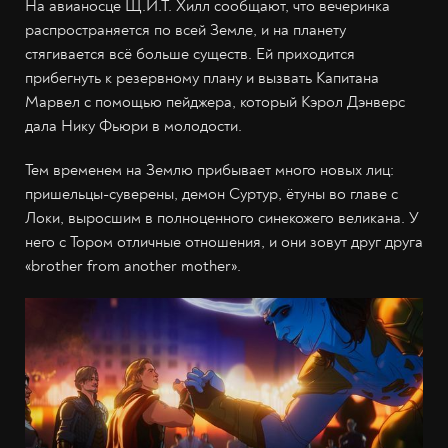
На авианосце Щ.И.Т. Хилл сообщают, что вечеринка
распространяется по всей Земле, и на планету
стягивается всё больше существ. Ей приходится
прибегнуть к резервному плану и вызвать Капитана
Марвел с помощью пейджера, который Кэрол Дэнверс
дала Нику Фьюри в молодости.
Тем временем на Землю прибывает много новых лиц:
пришельцы-суверены, демон Суртур, ётуны во главе с
Локи, выросшим в полноценного синекожего великана. У
него с Тором отличные отношения, и они зовут друг друга
«brother from another mother».