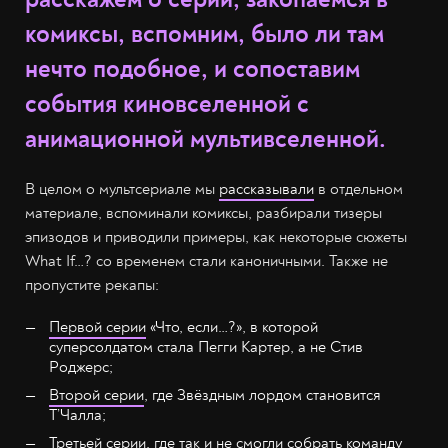
комиксы, вспомним, было ли там
нечто подобное, и сопоставим
события киновселенной с
анимационной мультивселенной.
В целом о мультсериале мы
рассказывали
в отдельном
материале, вспоминали комиксы, разбирали тизеры
эпизодов и приводили примеры, как некоторые сюжеты
What If…? со временем стали каноничными. Также не
пропустите рекапы:
Первой серии
«Что, если…?», в которой
суперсолдатом стала Пегги Картер, а не Стив
Роджерс;
Второй серии
, где Звёздным лордом становится
Т’Чалла;
Третьей серии
, где так и не смогли собрать команду