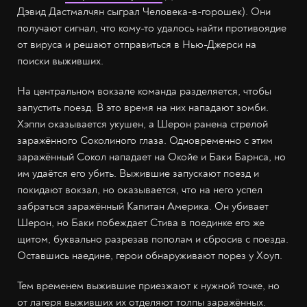
Дэвид Дастмалчян сыграл Человека-в-горошек). Они
получают сигнал, что кому-то удалось найти противоядие
от вируса и решают отправиться в Нью-Джерси на
поиски выживших.
На центральном вокзале команда разделяется, чтобы
запустить поезд. В это время на них нападают зомби.
Хэппи оказывается укушен, а Шерон ранена стрелой
заражённого Соколиного глаза. Одновременно с этим
заражённый Сокол нападает на Окойе и Баки Барнса, но
им удаётся его убить. Выжившие запускают поезд и
покидают вокзал, но оказывается, что на него успел
забраться заражённый Капитан Америка. Он убивает
Шерон, но Баки побеждает Стива в поединке его же
щитом, буквально разрезав пополам и сбросив с поезда.
Оставшись наедине, герои обнаруживают порез у Хоуп.
Тем временем выжившие приезжают к нужной точке, но
от лагеря выживших их отделяют толпы заражённых.