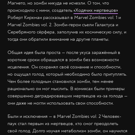
Магнето, но зомби никуда не исчезли. О том, что
происходило с ними, создатель
«Ходячих мертвецов»
Роберт Киркман рассказывал в Marvel Zombies vol. 1 и
Marvel Zombies vol. 2. Зомби-герои съели Галактуса и
Серебряного сёрфера, заполучив их космическую силу, и
тогда они обратили внимание на другие планеты.
Общая идея была проста — после укуса заражённый в
короткие сроки обращался в зомби без возможности
исцеления. Он сохранял своё сознание и способности,
но ощущал голод, который необходимо было притуплять.
Чем более голодным становился зомби, тем менее
рационально он мог мыслить. В комиксах были примеры
совершенно деградировавших мертвецов из-за голода —
они даже не могли использовать свои способности.
Были и исключения — в Marvel Zombies vol. 2 Человек-
паук стал первым из мертвецов, кто смог преодолеть
свой голод. Долго изучая метаболизм зомби, он научился