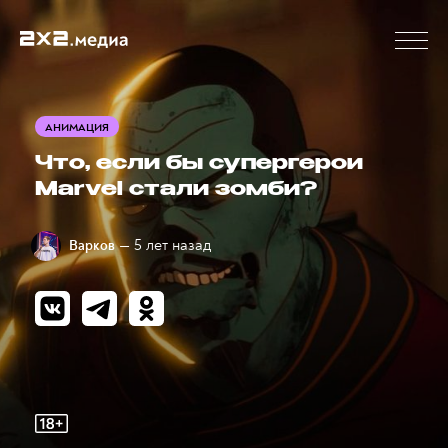
АНИМАЦИЯ
Что, если бы супергерои
Marvel стали зомби?
— 5 лет назад
Варков