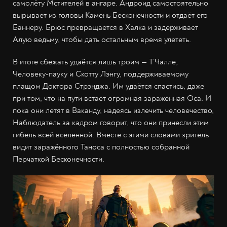
самолёту Мстителей в ангаре. Андроид самостоятельно
вырывает из головы Камень Бесконечности и отдаёт его
Баннеру. Брюс превращается в Халка и задерживает
Алую ведьму, чтобы дать остальным время улететь.
В итоге сбежать удаётся лишь троим — Т’Чалле,
Человеку-пауку и Скотту Лэнгу, поддерживаемому
плащом Доктора Стрэнджа. Им удаётся спастись, даже
при том, что на пути встаёт огромная заражённая Оса. И
пока они летят в Ваканду, надеясь излечить человечество,
Наблюдатель за кадром говорит, что они принесли этим
гибель всей вселенной. Вместе с этими словами зритель
видит заражённого Таноса с полностью собранной
Перчаткой Бесконечности.