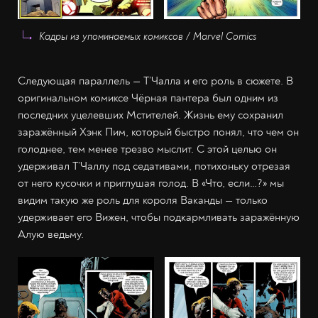
Кадры из упоминаемых комиксов / Marvel Comics
Следующая параллель — Т’Чалла и его роль в сюжете. В
оригинальном комиксе Чёрная пантера был одним из
последних уцелевших Мстителей. Жизнь ему сохранил
заражённый Хэнк Пим, который быстро понял, что чем он
голоднее, тем менее трезво мыслит. С этой целью он
удерживал Т’Чаллу под седативами, потихоньку отрезая
от него кусочки и приглушая голод. В «Что, если…?» мы
видим такую же роль для короля Ваканды — только
удерживает его Вижен, чтобы подкармливать заражённую
Алую ведьму.