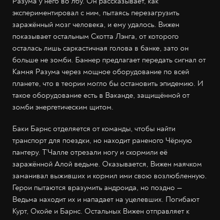
Разума у него во лбу. Он рассказывает, как
экспериментировал с ним, пытаясь перезагрузить
заражённый мозг человека, и ему удалось. Вижен
показывает остальным Скотта Лэнга, от которого
осталась лишь саркастичная голова в банке, зато он
больше не зомби. Баннер предлагает передать сигнал от
Камня Разума через мощное оборудование по всей
планете, что в теории могло бы остановить эпидемию. И
такое оборудование есть в Ваканде, защищённой от
зомби энергетическим щитом.
Баки Барнс отделяется от команды, чтобы найти
транспорт для поездки, но находит раненого Чёрную
пантеру. Т’Чалле отрезали ногу и скормили её
заражённой Алой ведьме. Оказывается, Вижен маячком
заманивал выживших и кормил ими свою возлюбленную.
Герои пытаются вразумить андроида, но поздно —
Ведьма находит их и нападает на уцелевших. Погибают
Курт, Окойе и Барнс. Остальных Вижен отправляет к