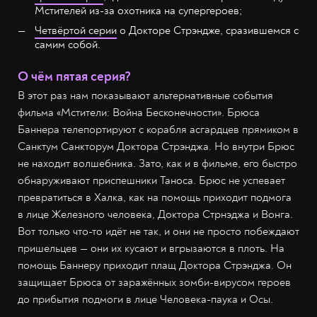
Мстителей из-за охотника на супергероев;
Четвёртой серии
о Докторе Стрэндже, сразившемся с
самим собой.
О чём пятая серия?
В этот раз нам показывают альтернативные события
фильма «Мстители: Война Бесконечности». Брюса
Баннера телепортируют с корабля асгардцев прямиком в
Санктум Санкторум Доктора Стрэнджа. Но внутри Брюс
не находит волшебника. Зато, как и в фильме, его быстро
обнаруживают приспешники Таноса. Брюс не успевает
превратиться в Халка, как на помощь приходит подмога
в лице Железного человека, Доктора Стрнэджа и Вонга.
Вот только что-то идёт не так, и они не просто побеждают
пришельцев — они их кусают и вгрызаются в плоть. На
помощь Баннеру приходит плащ Доктора Стрэнджа. Он
защищает Брюса от заражённых зомби-вирусом героев
до прибытия подмоги в лице Человека-паука и Осы.