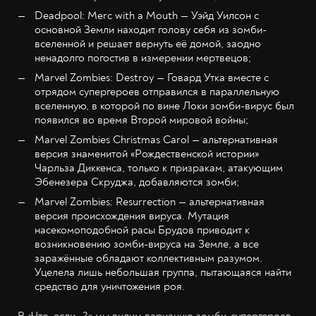
Deadpool: Merc with a Mouth — Уэйд Уилсон с
основной Земли находит голову себя из зомби-
вселенной и решает вернуть её домой, заодно
ненадолго погостив в измерении мертвецов;
Marvel Zombies: Destroy — Говард Утка вместе с
отрядом супергероев отправился в параллельную
вселенную, в которой по вине Локи зомби-вирус был
появился во время Второй мировой войны;
Marvel Zombies Christmas Carol — альтернативная
версия знаменитой «Рождественской истории»
Чарльза Диккенса, только к призракам, атакующим
Эбенезера Скруджа, добавляются зомби;
Marvel Zombies: Resurrection — альтернативная
версия происхождения вируса. Мутация
насекомоподобной расы Брудов приводит к
возникновению зомби-вируса на Земле, а все
заражённые обладают коллективным разумом.
Уцелела лишь небольшая группа, пытающаяся найти
средство для уничтожения роя.