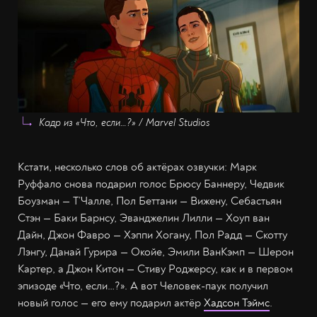
Кадр из «Что, если…?» / Marvel Studios
Кстати, несколько слов об актёрах озвучки: Марк
Руффало снова подарил голос Брюсу Баннеру, Чедвик
Боузман — Т’Чалле, Пол Беттани — Вижену, Себастьян
Стэн — Баки Барнсу, Эванджелин Лилли — Хоуп ван
Дайн, Джон Фавро — Хэппи Хогану, Пол Радд — Скотту
Лэнгу, Данай Гурира — Окойе, Эмили ВанКэмп — Шерон
Картер, а Джон Китон — Стиву Роджерсу, как и в первом
эпизоде «Что, если…?». А вот Человек-паук получил
новый голос — его ему подарил актёр
Хадсон Тэймс
.