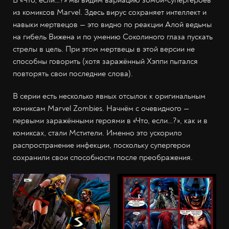
В «Что, если…?» мы видим вариацию зомби-супергероев
из комиксов Marvel. Здесь вирус сохраняет интеллект и
навыки мертвецов — это видно по реакции Алой ведьмы
на гибель Вижена и по умению Соколиного глаза пускать
стрелы в цель. При этом мертвецы в этой версии не
способны говорить (хотя заражённый Хэппи пытался
повторять свои последние слова).
В серии есть несколько явных отсылок к оригинальным
комиксам Marvel Zombies. Начнём с очевидного —
первыми заражёнными героями в «Что, если…?», как и в
комиксах, стали Мстители. Именно это ускорило
распространение инфекции, поскольку супергерои
сохранили свои способности после преображения.