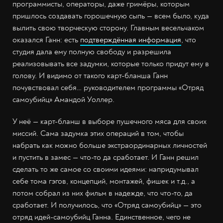
программисты, операторы, даже гримёры, которым
пришлось создавать горошечную сыпь — всем было, куда
вылить свою творческую сторону. Главным весельчаком
оказался Ганн: есть
подтверждённая информация
, что
студия дала ему полную свободу и разрешила
реализовывать все задумки, которые только придут ему в
голову. И видимо от такого карт-бланша Ганн
почувствовал себя… руководителем программы «Отряд
самоубийц» Амандой Уоллер.
У неё — карт-бланш в выборе пушечного мяса для своих
миссий. Сама задумка этих операций в том, чтобы
набрать как можно больше экстраординарных личностей
и пустить в замес — что-то да сработает. И Ганн решил
сделать то же самое со своими идеями: напридумывал
себе тома гэгов, концепций, монтажей, фишек и т.д., а
потом собрал из них фильм в надежде, что что-то, да
сработает. И получилось, что «Отряд самоубийц» — это
отряд идей-самоубийц Ганна. Единственное, чего не