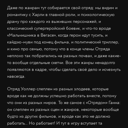
Даже по жанрам тут собирается свой отряд: мы видим и
романтику с Харли в главной роли, и психологическую
драму про каждого из выживших персонажей, и
классический супергеройский боевик, и что-то вроде
«Мальчишника в Вегасе», когда герои идут тусить, и
кайдзю-муви под конец фильма, и политический триллер,
и кино про семью, потому что в конце члены Отряда
неплохо так побратались на разных почвах, и даже какие-
то вообще отдельные скетчи. Все эти жанры ненадолго
появляются в кадре, чтобы сделать своё дело и исчезнуть
навсегда.
Отряд Уоллер слеплен из разных злодеев, которые
вроде как не должны успешно работать вместе, потому
что они из разных миров. То же самое с «Отрядом» Ганна:
он слеплен из разных сцен и жанров, некоторые вообще
будто из других фильмов, и вроде как это не должно
работать… Но работает! И тут в игру вступает та