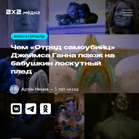
КИНО И СЕРИАЛЫ
Чем «Отряд самоубийц»
Джеймса Ганна похож на
бабушкин лоскутный
плед
— 5 лет назад
Артём Нечаев