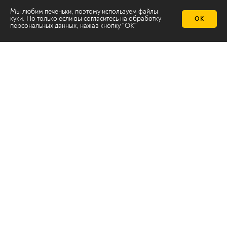
Мы любим печеньки, поэтому используем файлы
куки. Но только если вы согласитесь на
обработку
ОК
персональных данных
, нажав кнопку "ОК"
Телеканал 2х2
Онлайн-эфир
Все авторы
Все темы
© ООО «ТРК «2Х2», 2026
Правовая информация
Политика конфиденциальности