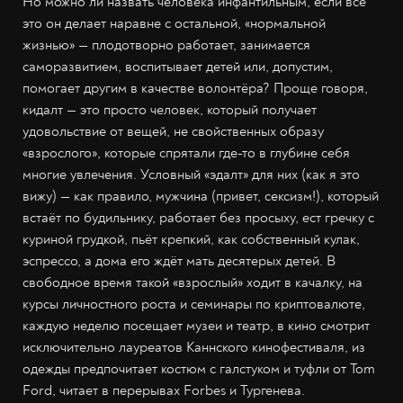
Но можно ли назвать человека инфантильным, если всё
это он делает наравне с остальной, «нормальной
жизнью» — плодотворно работает, занимается
саморазвитием, воспитывает детей или, допустим,
помогает другим в качестве волонтёра? Проще говоря,
кидалт — это просто человек, который получает
удовольствие от вещей, не свойственных образу
«взрослого», которые спрятали где-то в глубине себя
многие увлечения. Условный «эдалт» для них (как я это
вижу) — как правило, мужчина (привет, сексизм!), который
встаёт по будильнику, работает без просыху, ест гречку с
куриной грудкой, пьёт крепкий, как собственный кулак,
эспрессо, а дома его ждёт мать десятерых детей. В
свободное время такой «взрослый» ходит в качалку, на
курсы личностного роста и семинары по криптовалюте,
каждую неделю посещает музеи и театр, в кино смотрит
исключительно лауреатов Каннского кинофестиваля, из
одежды предпочитает костюм с галстуком и туфли от Tom
Ford, читает в перерывах Forbes и Тургенева.