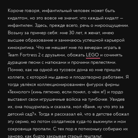
Короче говоря, инфантильный человек может быть
кидалтом, но это вовсе не значит, что каждый кидалт —
инфантилен. Здесь, прежде всего, речь о мироощущении.
Возьму за пример себя: мне 30 лет, я женат, имею
высшее образование и занимаюсь успешной карьерой
кинокритика. Что не мешает мне по вечерам играть в
Team Fortress 2 с друзьями, обожать
LEGO
и сочинять
дурацкие песни с матюками и прочими прелестями.
Помню, как на одной из тусовок дома ко мне пришла
коллега, с которой мы давно и плодотворно работаем. Я
тогда увлёкся коллекционированием фигурок фирмы
«Технолог» (кинь пятюню, если понял, о чём я!) и гордо
выставил свои игрушечные войска на тумбочке. Увидев
их, она пощурилась и сказала, мол «Ваня, ну что это за
детский сад?». Тогда я рассказал ей, что в детстве обожал
эту серию, но потом солдатиков куда-то выкинули и мои
сокровища пропали. С тех пор я потихоньку собираю их
заново, как будто закрывая старый гештальт.