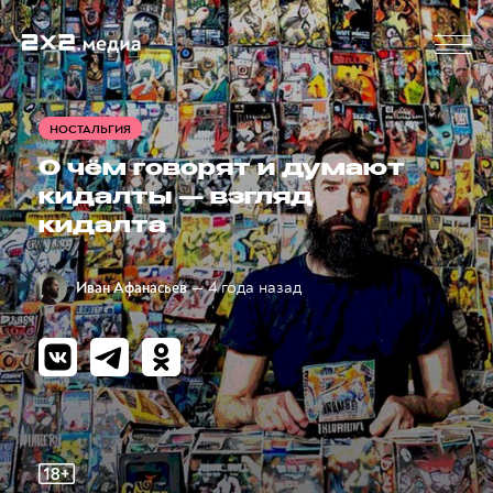
НОСТАЛЬГИЯ
О чём говорят и думают
кидалты — взгляд
кидалта
— 4 года назад
Иван Афанасьев