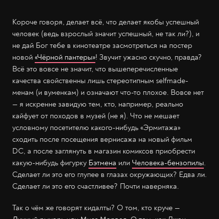
Короче говоря, делает всё, что делает якобы успешный
человек (ведь взрослый значит успешный, не так ли?), и
не дай Бог тебе в кинотеатре засмотреться на постер
новой
«Чёрной пантеры»
! Звучит ужасно скучно, правда?
Всё это вовсе не значит, что вышеперечисленные
качества свойственны лишь стереотипным selfmade-
менам (и вуменкам) и означают что-то плохое. Вовсе нет
— я искренне завидую тем, кто, например, реально
кайфует от походов в музей (не я). Что не мешает
условному посетителю какого-нибудь «Эрмитажа»
сходить после посещения вернисажа на новый фильм
DC, а после заглянуть в магазин комиксов приобрести
какую-нибудь фигурку
Бэтмена
или
Человека-бензопилы
.
Сделает ли это его глупее в глазах окружающих? Едва ли.
Сделает ли это его счастливее? Почти наверняка.
Так о чём же говорят кидалты? О том, кто круче —