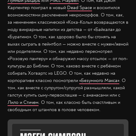
Лунный рыцарь
или
Мисс Марвел
. О том, как Джон
Карпентер поиграл в новый
Dead Space
и восхитился
возможностями расчленения некроморфов. О том, как,
за неимением классической «Кока-Колы» возвращаются в
моду винрарные напитки из детства — от «Байкала» до
«Буратино». О том, как здорово было бы сгонять на
выхах сыграть в пейнтбол — можно вместе с мужем/женой
или родителями. О том, как недавно пересмотрел
«Розовую пантеру» и обнаружил массу отсылок — от поп-
культуры до Библии. О том, каково вместе с ребёнком
собирать Хогвартс из LEGO. О том, как недавно на
корпоративе классно посмотрели
«Безумного Макса»
. О
том, как вместе с супругом/супругой размышляли, какой
галстук купить сыну-первоклашке — с ананасами или с
Лило и Стичем
. О том, как классно быть счастливым и
свободным от штампов в голове человеком.