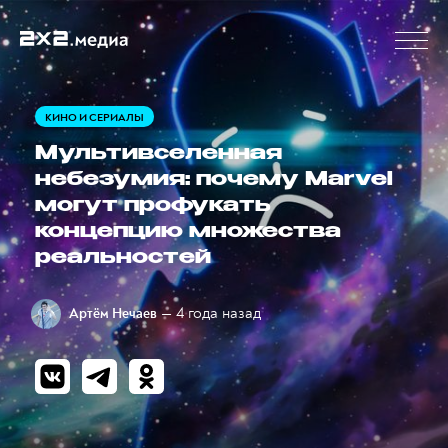
КИНО И СЕРИАЛЫ
Мультивселенная
небезумия: почему Marvel
могут профукать
концепцию множества
реальностей
— 4 года назад
Артём Нечаев