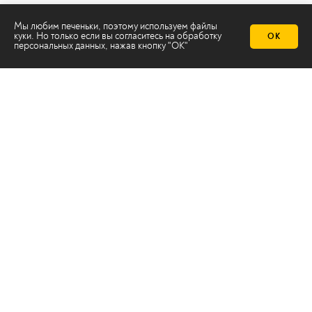
Мы любим печеньки, поэтому используем файлы
куки. Но только если вы согласитесь на
обработку
ОК
персональных данных
, нажав кнопку "ОК"
Телеканал 2х2
Онлайн-эфир