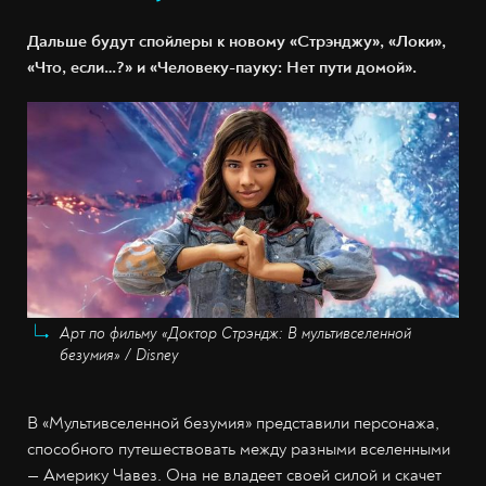
Дальше будут спойлеры к новому «Стрэнджу», «Локи»,
«Что, если…?» и «Человеку-пауку: Нет пути домой».
Арт по фильму «Доктор Стрэндж: В мультивселенной
безумия» / Disney
В «Мультивселенной безумия» представили персонажа,
способного путешествовать между разными вселенными
— Америку Чавез. Она не владеет своей силой и скачет