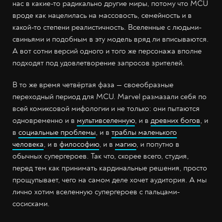
нас в какие-то радикально другие миры, потому что MCU
вроде как нацелилась на массовость, семейность и в
какой-то степени реалистичность. Вселенные с людьми-
свиньями и подобным в эту модель вряд ли вписываются.
А вот сотни версий одного и того же персонажа вполне
подходят под удовлетворение запросов зрителей.
В то же время четвёртая фаза — своеобразные
переходный период для MCU. Marvel размазали себя по
всей комиксовой мифологии и не только: они пытаются
одновременно и в
мультивселенную
, и в
древних богов
, и
в
социальные проблемы
, и в
траблы маленького
человека
, и в
философию
, и в
магию
, и попутно в
обычных супергероев. Так что, скорее всего, студия,
перед тем как принимать кардинальные решения, просто
прощупывает, чего на самом деле хочет аудитория. А мы
лично хотим вселенную супергероев с пальцами-
сосисками.