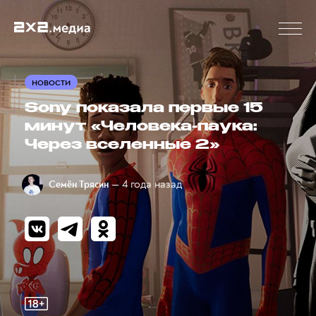
НОВОСТИ
Sony показала первые 15
минут «Человека-паука:
Через вселенные 2»
— 4 года назад
Семён Трясин