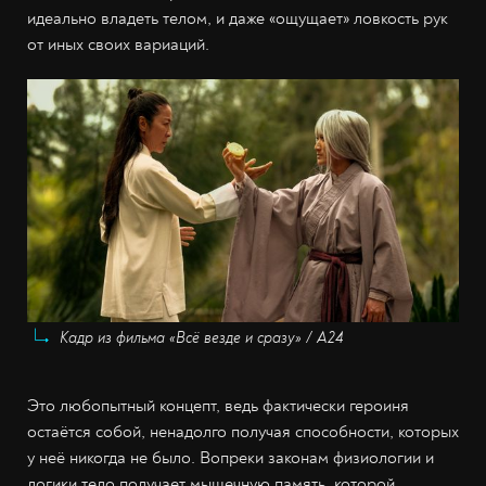
идеально владеть телом, и даже «ощущает» ловкость рук
от иных своих вариаций.
Кадр из фильма «Всё везде и сразу» / A24
Это любопытный концепт, ведь фактически героиня
остаётся собой, ненадолго получая способности, которых
у неё никогда не было. Вопреки законам физиологии и
логики тело получает мышечную память, которой