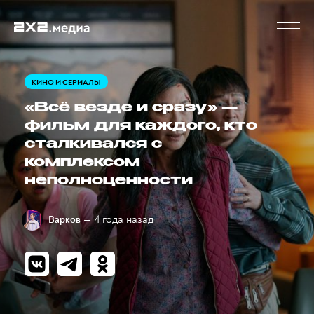
КИНО И СЕРИАЛЫ
«Всё везде и сразу» —
фильм для каждого, кто
сталкивался с
комплексом
неполноценности
— 4 года назад
Варков