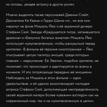
из головы, увидев актрису в других ролях.
Можно выделить также персонажей Дженни Слейт,
Джонатана Ке Квана и Гарри Шама-мл., но все они
меркнут на фоне Мишель Йео и её экранной дочери
Стефани Сюй. Звезда «Крадущегося тигра, затаившегося
дракона» и «Безумно богатых азиатов» Мишель Йео
использует мультивселенную, чтобы раскрыться перед
зрителем. В фильме её героиня многогранная — Йео
отыгрывает целую палитру эмоций, среди которых
главная — недоумение. Её Эвелин, подобно зрителю, не
понимает, что происходит и адаптируется ко всему в
моменте. И это потрясающе передано её эмоциями.
Наблюдать за Мишель в этом фильме — одно
удовольствие, и ей удачно аккомпанирует молодая
актриса Стефани Сюй, дополняющая неопределённость
своей экранной матери более «свежим» взглядом как на
современный мир, так и на мультивселенную в целом.