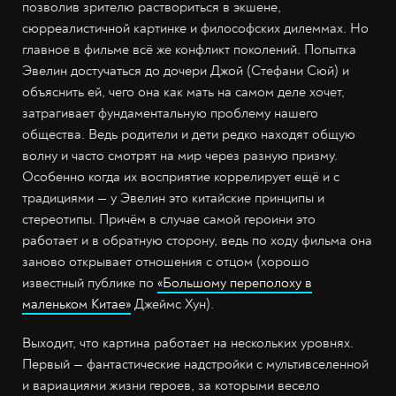
позволив зрителю раствориться в экшене,
сюрреалистичной картинке и философских дилеммах. Но
главное в фильме всё же конфликт поколений. Попытка
Эвелин достучаться до дочери Джой (Стефани Сюй) и
объяснить ей, чего она как мать на самом деле хочет,
затрагивает фундаментальную проблему нашего
общества. Ведь родители и дети редко находят общую
волну и часто смотрят на мир через разную призму.
Особенно когда их восприятие коррелирует ещё и с
традициями — у Эвелин это китайские принципы и
стереотипы. Причём в случае самой героини это
работает и в обратную сторону, ведь по ходу фильма она
заново открывает отношения с отцом (хорошо
известный публике по
«Большому переполоху в
маленьком Китае»
Джеймс Хун).
Выходит, что картина работает на нескольких уровнях.
Первый — фантастические надстройки с мультивселенной
и вариациями жизни героев, за которыми весело