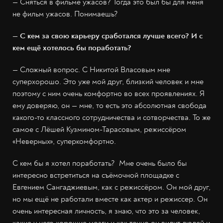
— Сняться в фильме ужасов? Тогда это был бы для меня
не фильм ужасов. Понимаешь?
— С кем за свою карьеру сработался лучше всего? И с
кем ещё хотелось бы поработать?
— Сложный вопрос. С Никитой Власовым мне
суперхорошо. Это уже мой друг, близкий человек и мне
поэтому с ним очень комфортно во всех проявлениях. Я
ему доверяю, он — мне, то есть это абсолютная свобода
какого-то классного сотрудничества и сотворчества. То же
самое с Лёшей Кузмином-Тарасовым, режиссёром
«Неверных», суперкомфортно.
С кем бы я хотел поработать? Мне очень было бы
интересно встретиться на съёмочной площадке с
Евгением Сангаджиевым, как с режиссёром. Он мой друг,
но мы ещё не работали вместе как актер и режиссер. Он
очень интересная личность, я знаю, что это за человек,
какие у него хорошие мозги и как точно он видит людей и