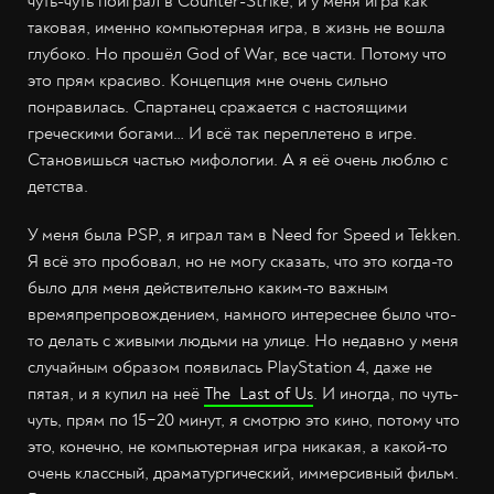
чуть-чуть поиграл в Counter-Strike, и у меня игра как
таковая, именно компьютерная игра, в жизнь не вошла
глубоко. Но прошёл God of War, все части. Потому что
это прям красиво. Концепция мне очень сильно
понравилась. Спартанец сражается с настоящими
греческими богами… И всё так переплетено в игре.
Становишься частью мифологии. А я её очень люблю с
детства.
У меня была PSP, я играл там в Need for Speed и Tekken.
Я всё это пробовал, но не могу сказать, что это когда-то
было для меня действительно каким-то важным
времяпрепровождением, намного интереснее было что-
то делать с живыми людьми на улице. Но недавно у меня
случайным образом появилась PlayStation 4, даже не
пятая, и я купил на неё
The Last of Us
. И иногда, по чуть-
чуть, прям по 15−20 минут, я смотрю это кино, потому что
это, конечно, не компьютерная игра никакая, а какой-то
очень классный, драматургический, иммерсивный фильм.