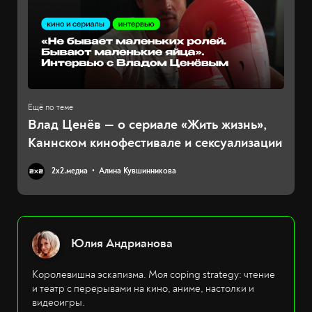
Влад Ценёв — о сериале «Жить жизнь»,
Каннском кинофестивале и сексуализации
2х2.медиа
Алина Кувшинникова
Юлия Андрианова
Королевишна эскапизма. Моя coping strategy: чтение
и театр с перерывами на кино, аниме, настолки и
видеоигры.