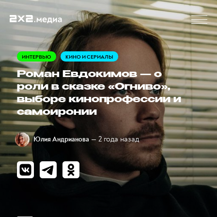
ИНТЕРВЬЮ
КИНО И СЕРИАЛЫ
Роман Евдокимов — о
роли в сказке «Огниво»,
выборе кинопрофессии и
самоиронии
— 2 года назад
Юлия Андрианова