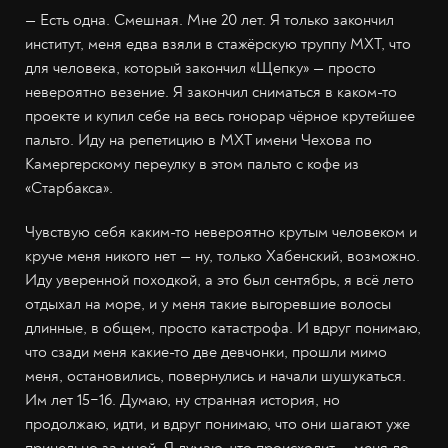
— Есть одна. Смешная. Мне 20 лет. Я только закончил
институт, меня едва взяли в стажёрскую труппу МХТ, что
для человека, который закончил «Щепку» — просто
невероятно везение. Я закончил сниматься в каком-то
проекте и купил себе на весь гонорар чёрное крутейшее
пальто. Иду на репетицию в МХТ имени Чехова по
Камергерскому переулку в этом пальто с кофе из
«Старбакса».
Чувствую себя каким-то невероятно крутым человеком и
круче меня никого нет — ну, только Хабенский, возможно.
Иду уверенной походкой, а это был сентябрь, я всё лето
отдыхал на море, и у меня такие выгоревшие волосы
длинные, в общем, просто катастрофа. И вдруг понимаю,
что сзади меня какие-то две девчонки, прошли мимо
меня, остановились, повернулись и начали шушукаться.
Им лет 15−16. Думаю, ну странная история, но
продолжаю, идти, и вдруг понимаю, что они шагают уже