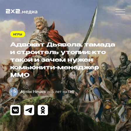
ИГРЫ
Адвокат Дьявола, тамада
и строитель утопии: кто
такой и зачем нужен
комьюнити-менеджер
MMO
— 5 лет назад
Артём Нечаев