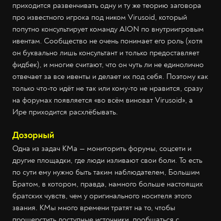
приходится развенчивать одну и ту же теорию заговора
про известного игрока под ником Virusoid, который
попутно консультирует команду AION по внутриигровым
ивентам. Сообщество не очень понимает его роль (хотя
он буквально лишь консультант и только предоставляет
фидбек), и многие считают, что он чуть ли не единолично
отвечает за все ивенты и делает их под себя. Поэтому как
только что-то идёт не так или кому-то не нравится, сразу
на форумах появляется «во всём виноват Virusoid», а
Ире приходится расхлёбывать.
Дозорный
Одна из задач КМа — мониторить форумы, соцсети и
другие площадки, где люди изливают свои боли. То есть
по сути ему нужно быть таким наблюдателем, Большим
Братом, в котором, правда, намного больше настоящих
братских чувств, чем у оригинального носителя этого
звания. КМы много времени тратят на то, чтобы
прошерстить доступные источники, пообщаться с