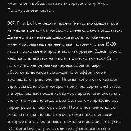
именно они добавляют жизни виртуальному миру.
Потому запоминаются.
007: First Light — редкий проект (не только среди игр, а
из медиа в целом), к которому очень сложно придраться.
Даже если замечаешь шероховатость, то уже через
минуту закрываешь на неё глаза, потому что все 15-20
часов прохождения пролетают, как ураган. Здесь просто
некогда отвлекаться на мысли в духе:
«а вот если бы…»
,
потому что непрерывная череда событий дарит
абсолютно детское наслаждение от эффектного и
зрелищного приключения. Иногда, конечно, не хватает
стрельбы вслепую, к которой приучила серия Uncharted,
а в рукопашных поединках камера временами влетала в
стену, что мешало видеть врагов, поэтому приходилось
переигрывать некоторые бои. Но это незначительные
мелочи по сравнению с теми яркими впечатлениями,
которые в итоге оставляют геймплей и история. У студии
IO Interactive получился один из лучших экшенов от