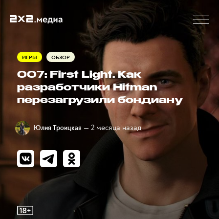
ИГРЫ
ОБЗОР
007: First Light. Как
разработчики Hitman
перезагрузили бондиану
— 2 месяца назад
Юлия Троицкая