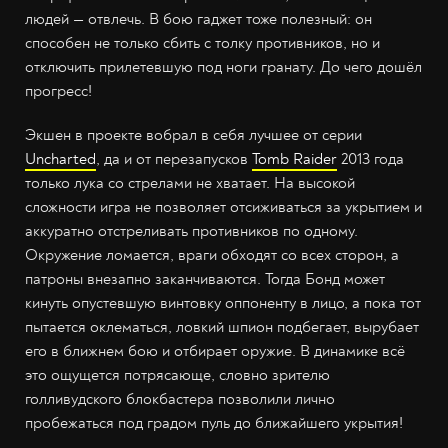
людей — отвлечь. В бою гаджет тоже полезный: он
способен не только сбить с толку противников, но и
отключить прилетевшую под ноги гранату. До чего дошёл
прогресс!
Экшен в проекте вобрал в себя лучшее от серии
Uncharted
, да и от перезапусков
Tomb Raider
2013 года
только лука со стрелами не хватает. На высокой
сложности игра не позволяет отсиживаться за укрытием и
аккуратно отстреливать противников по одному.
Окружение ломается, враги обходят со всех сторон, а
патроны внезапно заканчиваются. Тогда Бонд может
кинуть опустевшую винтовку оппоненту в лицо, а пока тот
пытается оклематься, ловкий шпион подбегает, вырубает
его в ближнем бою и отбирает оружие. В динамике всё
это ощущется потрясающе, словно зрителю
голливудского блокбастера позволили лично
пробежаться под градом пуль до ближайшего укрытия!