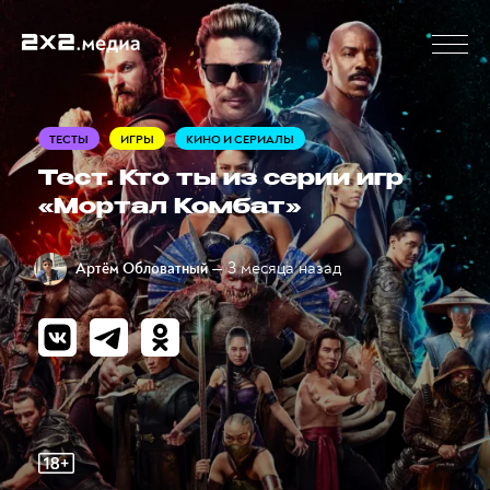
ТЕСТЫ
ИГРЫ
КИНО И СЕРИАЛЫ
Тест. Кто ты из серии игр
«Мортал Комбат»
— 3 месяца назад
Артём Обловатный