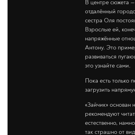
В центре сюжета —
отдалённый городо
сестра Оля постоян
Взрослые ей, конеч
напряжённые отнош
Антону. Это приме
развиваться пугаю
это узнайте сами.
Пока есть только 
загрузить напряму
«Зайчик» основан 
рекомендуют читать
естественно, намно
так страшно от ви