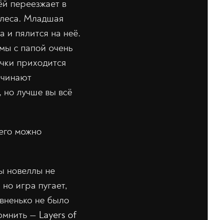
ёй переезжает в
 леса. Младшая
а и пялится на неё.
амы с папой очень
очки приходится
ачинают
 но лучше вы всё
 его можно
ы новеллы не
но игра пугает,
авненько не было
помнить —
Layers of