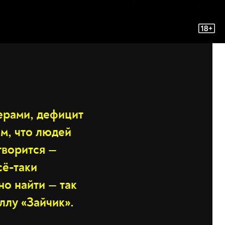
ерами, дефицит
ом, что людей
творится —
сё-таки
о найти — так
ллу «Зайчик».