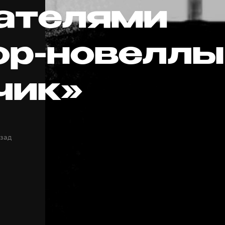
ателями
ор-новеллы
чик»
азад