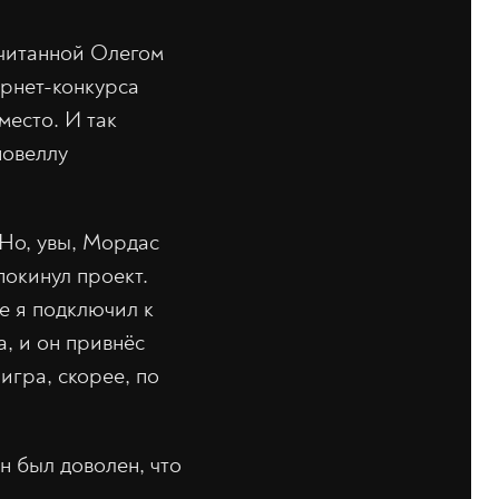
ачитанной Олегом
ернет-конкурса
место. И так
новеллу
 Но, увы, Мордас
покинул проект.
е я подключил к
а, и он привнёс
 игра, скорее, по
н был доволен, что