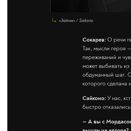
«Зайчик» / Saikono
Сокарев:
О речи ге
Так, мысли героя —
переживаний и чув
может выбивать из
обдуманный шаг. С
которого сделана 
Сайконо:
У нас, кс
быстро отказались
—
А вы с Мордасом
вышли на автора?