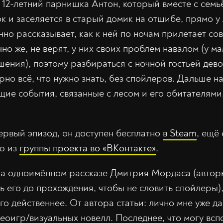
 12-летний парнишка Антон, который вместе с семь
к и заселяется в старый домик на отшибе, прямо у
но рассказывает, как к ней по ночам прилетает сов
но же, не верят, у них своих проблем навалом (у м
ения), поэтому разбираться с ночной гостьей дев
рно всё, что нужно знать, без спойлеров. Дальше н
щие события, связанные с лесом и его обитателями,
первый эпизод, он доступен бесплатно
в Steam
, ещё
ю из
группы проекта во «ВКонтакте»
.
на одноимённом рассказе Дмитрия Мордаса (автор
 его до прохождения, чтобы не словить спойлеры), 
го действеннее. От автора статьи: лично мне уже д
деоигр/визуальных новелл. Последнее, что могу вс