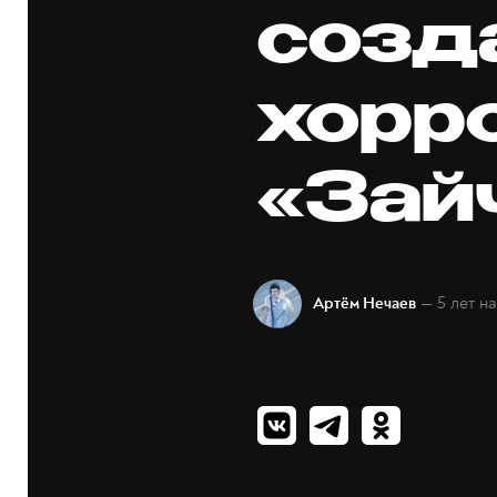
созд
хорр
«Зай
— 5 лет н
Артём Нечаев