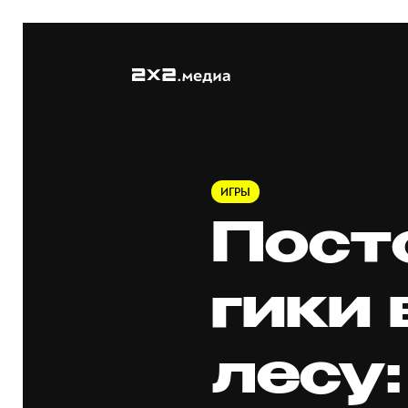
ИГРЫ
Пост
гики
лесу: