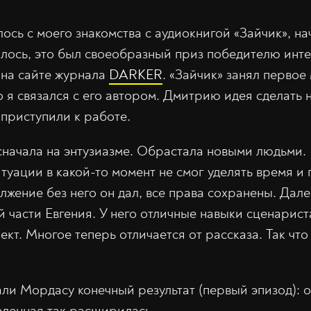
ось с моего знакомства с аудиокнигой «Зайчик», н
лось, это был своеобразный приз победителю инт
 на сайте журнала
DARKER
. «Зайчик» занял первое 
о я связался с его автором. Дмитрию идея сделать 
 приступили к работе.
сначала на энтузиазме. Обрастала новыми людьми.
туации в какой-то момент не смог уделять время и 
лжение без него он дал, все права сохранены. Дале
 части Евгения. У него отличные навыки сценарист
ект. Многое теперь отличается от рассказа. Так что
и Мордасу конечный результат (первый эпизод): о
еленная так расширилась.