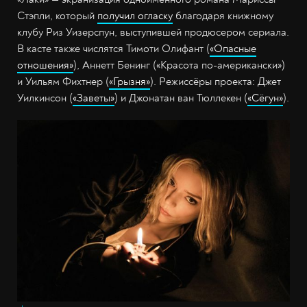
Стэпли, который
получил огласку
благодаря книжному
клубу Риз Уизерспун, выступившей продюсером сериала.
В касте также числятся Тимоти Олифант (
«Опасные
отношения»
), Аннетт Бенинг («Красота по-американски»)
и Уильям Фихтнер (
«Грызня»
). Режиссёры проекта: Джет
Уилкинсон (
«Заветы»
) и Джонатан ван Тюллекен (
«Сёгун»
).