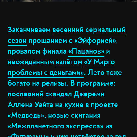
Заканчиваем
весенний сериальный
сезон
прощанием с «Эйфорией»,
провалом финала
«Пацанов»
и
неожиданным
взлётом
«У Марго
проблемы с деньгами»
. Лето тоже
богато на релизы. В программе:
последний скандал Джереми
Аллена Уайта на кухне в проекте
«Медведь», новые скитания
«Межпланетного экспресса» из
«Футурамы» и уже четвёртое за год