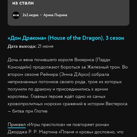
из стали
2х2.медиа
Арина Пырина
«Дом Дракона» (House of the Dragon), 3 сезон
Дата выхода:
21 июня
Дочь и жена почившего короля Визериса (Пэдди
Консидайн) продолжают бороться за Железный трон. Во
втором сезоне Рейнира (Эмма Д’Арси) собрала
непризнанных потомков своего рода, трое из которых
получили по дракону и присоединились к армии
королевы. Главных героев ждёт одно из самых
кровопролитных морских сражений в истории Вестероса
— битва при Глотке.
Приквел
«Игры престолов» не повторяет роман
Джорджа Р. Р. Мартина «Пламя и кровь» дословно, что