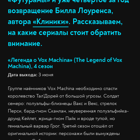
возвращение Билла Лоуренса,
автора
«Клиники»
. Рассказываем,
на какие сериалы стоит обратить
внимание.
«Легенда о Vox Machina» (The Legend of Vox
Machina), 4 сезон
Дата выхода:
3 июня
Группе наёмников Vox Machina необходимо спасти
королевство Тал'Дорей от большой угрозы. Солдат
семеро: полуэльфы-близнецы Вакс и Векс, стрелок
Перси, бард-гном Сканлан, неуверенная полуэльфийка-
друид Кейлет, жрица-гном Пайк и вроде тупой, но
гениальный варвар Грог. Третий сезон отошёл от
оригинальной истории: персонажи были вынуждены