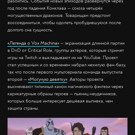
разойтись. События новых эпизодов развернутся через
год после падения Конклава — союза четырёх
могущественных драконов. Товарищам предстоит
воссоединиться, чтобы одолеть пробудившуюся после
долгого сна сущность.
«Легенда о Vox Machina»
— экранизация длинной партии
в DnD от Critical Role, группы актёров, которые стримят
игры на Twitch и выкладывают их на YouTube. Проект
стал успешным и со временем набрал нехилую фан-базу,
так что после первого мультсериала команда выпустила
второй —
«Могучую девятку»
. Авторы проекта
высмеивают типичный канон магического фэнтези через
карикатурные образы героев — пьяниц-неудачников,
которых больше интересует дешёвая выпивка, чем
защита страны.