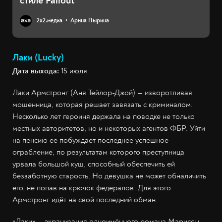
стиле Fallout
2х2.медиа
Арина Пырина
Лаки (Lucky)
Дата выхода:
15 июля
Лаки Армстронг (Аня Тейлор-Джой) — изворотливая
мошенница, которая решает завязать с криминалом.
Несколько лет героиня держала на поводке не только
местных авторитетов, но и некоторых агентов ФБР. Уйти
на пенсию её побуждает последнее успешное
ограбление, по результатам которого преступница
урвала большой куш, способный обеспечить ей
беззаботную старость. Но девушка не может обналичить
его, не попав на крючок федералов. Для этого
Армстронг идёт на свой последний обман.
«Лаки» — экранизация одноимённого романа Мариссы