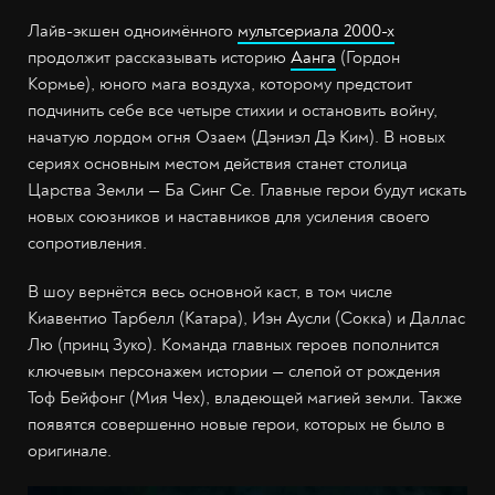
Лайв-экшен одноимённого
мультсериала 2000-х
продолжит рассказывать историю
Аанга
(Гордон
Кормье), юного мага воздуха, которому предстоит
подчинить себе все четыре стихии и остановить войну,
начатую лордом огня Озаем (Дэниэл Дэ Ким). В новых
сериях основным местом действия станет столица
Царства Земли — Ба Синг Се. Главные герои будут искать
новых союзников и наставников для усиления своего
сопротивления.
В шоу вернётся весь основной каст, в том числе
Киавентио Тарбелл (Катара), Иэн Аусли (Сокка) и Даллас
Лю (принц Зуко). Команда главных героев пополнится
ключевым персонажем истории — слепой от рождения
Тоф Бейфонг (Мия Чех), владеющей магией земли. Также
появятся совершенно новые герои, которых не было в
оригинале.