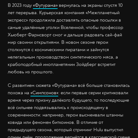
В 2023 году
«Футурама»
вернулась на экраны спустя 10
лет перерыва. Курьерская компания «Межпланетный
экспресс» продолжила доставлять опасные посылки в
самые удалённые уголки Вселенной, чтобы профессор
Хьюберт Фарнсворт смог и дальше радовать сай-фай
мир своими открытиями. В новом сезоне герои
столкнутся с космическими пиратами и займутся
нелегальным производством синтетического мяса, а
крабоподобный инопланетянин Зойдберг встретит
любовь из прошлого.
С развитием сюжета «Футурама» всё больше становилась
похожа на
«Симпсонов»
: если первые серии критиковали
время через призму далёкого будущего, то последующие
всё сильнее подвязывались к происходящему в
современности: например, герои высмеивали штаммы
ковида или феномен биткоинов. В отличие от
предыдущего сезона, который стриминг Hulu выпустил
одним днём, продолжение вернётся в классической схеме