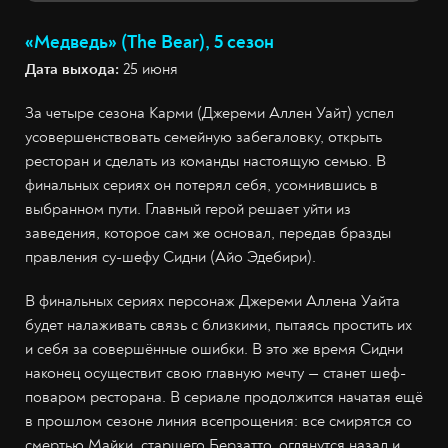
«Медведь» (The Bear), 5 сезон
Дата выхода:
25 июня
За четыре сезона Карми (Джереми Аллен Уайт) успел
усовершенствовать семейную забегаловку, открыть
ресторан и сделать из команды настоящую семью. В
финальных сериях он потерял себя, усомнившись в
выбранном пути. Главный герой решает уйти из
заведения, которое сам же основал, передав бразды
правления су-шефу Сидни (Айо Эдебири).
В финальных сериях персонаж Джереми Аллена Уайта
будет налаживать связь с близкими, пытаясь простить их
и себя за совершённые ошибки. В это же время Сидни
наконец осуществит свою главную мечту — станет шеф-
поваром ресторана. В сериале продолжится начатая ещё
в прошлом сезоне линия всепрощения: все смирятся со
смертью Майки, старшего Берзатто, оглянутся назад и