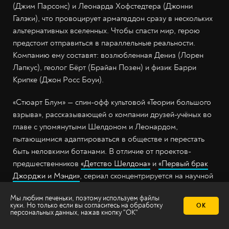
(Джим Парсонс) и Леонарда Хофстедтера (Джонни
Галэки), что провоцирует армагеддон сразу в нескольких
альтернативных вселенных. Чтобы спасти мир, герою
предстоит отправиться в параллельные реальности.
Компанию ему составят: возлюбленная Дениз (Лорен
Лапкус), геолог Бёрт (Брайан Позен) и физик Барри
Крипке (Джон Росс Боуи).
«Стюарт Блум» — спин-офф культовой «Теории большого
взрыва», рассказывающей о компании друзей-учёных во
главе с упомянутыми Шелдоном и Леонардом,
пытающимися адаптироваться в обществе и перестать
быть неловкими ботанами. В отличие от проектов-
предшественников
«Детство Шелдона»
и
«Первый брак
Джорджи и Мэнди»
, сериал сконцентрируется на научной
фантастике и не будет чистым ситкомом. Появятся ли в
Мы любим печеньки, поэтому используем файлы
проекте персонажи первоисточника, пока неизвестно. За
куки. Но только если вы согласитесь на
обработку
ОК
продакшен отвечают авторы оригинала Чак Лорри и
персональных данных
, нажав кнопку "ОК"
Билл Прэди, к которым подключился Зак Пенн («Главный