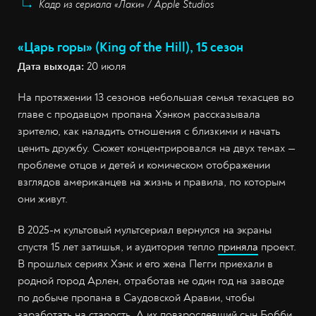
Кадр из сериала «Лаки» / Apple Studios
«Царь горы» (King of the Hill), 15 сезон
Дата выхода:
20 июля
На протяжении 13 сезонов небольшая семья техасцев во
главе с продавцом пропана Хэнком рассказывала
зрителю, как наладить отношения с близкими и начать
ценить дружбу. Сюжет концентрировался на двух темах —
проблеме отцов и детей и комическом отображении
взглядов американцев на жизнь и правила, по которым
они живут.
В 2025-м культовый мультсериал вернулся на экраны
спустя 15 лет затишья, и аудитория тепло
приняла
проект.
В прошлых сериях Хэнк и его жена Пегги приехали в
родной город Арлен, отработав не один год на заводе
по добыче пропана в Саудовской Аравии, чтобы
заработать на старость. А их повзрослевший сын Бобби