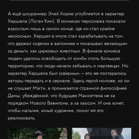
А ещё шоураннер Элай Хорне углубляется в характер
Хершела (Логан Ким). В комиксах персонажа показали
взрослым лишь в самом конце, где он стал крайне
несносным. Хершел в итоге стал зарабатывать на том,
что держал ходячих в вагончике и показывал желающим
за деньги, как цирковых животных. В финале комикса
людям удалось освободить от зомби столь большую
территорию, что люди начали забывать о мертвецах. Но
характер Хершела был скверным — это же постарались
авторы передать и в сериале. Здесь герой моложе, но он
не слушает Мэгги, а проникается странной философией
Дамы, убеждённой, что будущее Манхэттена не за
порядком Нового Вавилона, а за хаосом. И она хочет,
чтобы мальчик, юный художник, помог ей это
реализовать.