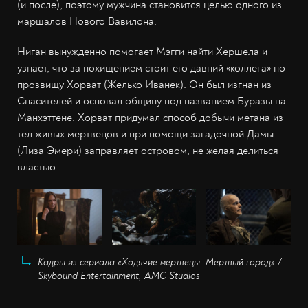
(и после), поэтому мужчина становится целью одного из
маршалов Нового Вавилона.
Ниган вынужденно помогает Мэгги найти Хершела и
узнаёт, что за похищением стоит его давний «коллега» по
прозвищу Хорват (Желько Иванек). Он был изгнан из
Спасителей и основал общину под названием Буразы на
Манхэттене. Хорват придумал способ добычи метана из
тел живых мертвецов и при помощи загадочной Дамы
(Лиза Эмери) заправляет островом, не желая делиться
властью.
Кадры из сериала «Ходячие мертвецы: Мёртвый город» /
Skybound Entertainment, AMC Studios