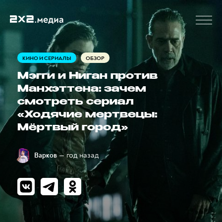
КИНО И СЕРИАЛЫ
ОБЗОР
Мэгги и Ниган против
Манхэттена: зачем
смотреть сериал
«Ходячие мертвецы:
Мёртвый город»
— год назад
Варков