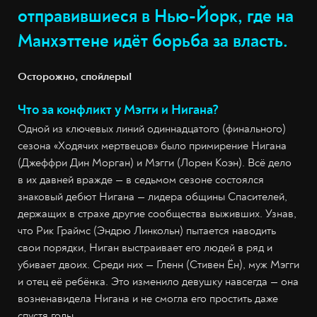
отправившиеся в Нью-Йорк, где на
Манхэттене идёт борьба за власть.
Осторожно, спойлеры!
Что за конфликт у Мэгги и Нигана?
Одной из ключевых линий одиннадцатого (финального)
сезона «Ходячих мертвецов» было примирение Нигана
(Джеффри Дин Морган) и Мэгги (Лорен Коэн). Всё дело
в их давней вражде — в седьмом сезоне состоялся
знаковый дебют Нигана — лидера общины Спасителей,
держащих в страхе другие сообщества выживших. Узнав,
что Рик Граймс (Эндрю Линкольн) пытается наводить
свои порядки, Ниган выстраивает его людей в ряд и
убивает двоих. Среди них — Гленн (Стивен Ён), муж Мэгги
и отец её ребёнка. Это изменило девушку навсегда — она
возненавидела Нигана и не смогла его простить даже
спустя годы.