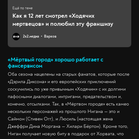
Как я 12 лет смотрел «Ходячих
мертвецов» и полюбил эту франшизу
2х2.медиа
Варков
«Мёртвый город» хорошо работает с
фансервисом
Оба сезона нацелены на старых фанатов, которые после
«Дэрила Диксона» и его европейских приключений
соскучились по уже привычным «Ходячим» с их долгими
пафосными диалогами, интригами, предательством и,
конечно, отсылками. Так, в «Мёртвом городе» есть камео
нескольких персонажей из прошлого Нигана — это и
Саймон (Стивен Огг), и Люсиль (настоящая жена
Джеффри Дина Моргана — Хилари Бёртон). Кроме того,
Ниган получает новую биту в подарок от Хорвата, что