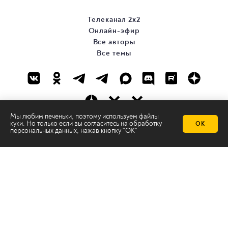
Телеканал 2х2
Онлайн-эфир
Все авторы
Все темы
Мы любим печеньки, поэтому используем файлы
куки. Но только если вы согласитесь на
обработку
ОК
© ООО «ТРК «2Х2», 2026
персональных данных
, нажав кнопку "ОК"
Правовая информация
Политика конфиденциальности
Сайт содержит рекомендательные технологии
Сделано на
Ghost
batman@2x2tv.ru
18+