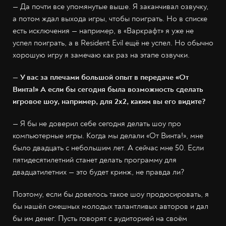
— Да почти все упомянутые выше. Я заканчивал озвучку,
а потом ждал выхода игры, чтобы поиграть. Но в списке
есть исключения — например, в «Варкрафт» я уже не
успел поиграть, а в Resident Evil ещё не успел. Но обычно
хорошую игру я замечаю как раз на этапе озвучки.
— У вас за плечами большой опыт в передаче «От
Винта!» А если бы сегодня была возможность сделать
игровое шоу, например, для 2х2, каким вы его видите?
— Я бы не доверил себе сегодня делать шоу про
компьютерные игры. Когда мы делали «От Винта!», мне
было двадцать с небольшим лет. А сейчас мне 50. Если
пятидесятилетний станет делать программу для
двадцатилетних — это будет кринж, не правда ли?
Поэтому, если бы довелось такое шоу продюсировать, я
бы нашёл смешных молодых талантливых авторов и дал
бы им денег. Пусть говорят с аудиторией на своём