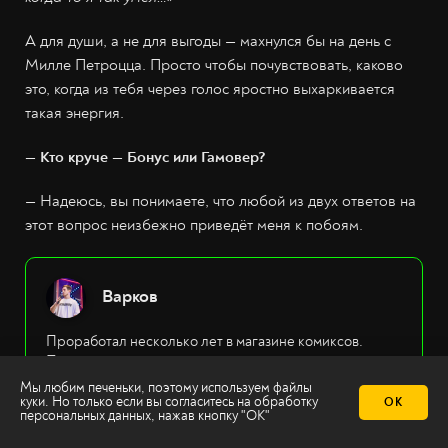
А для души, а не для выгоды — махнулся бы на день с
Милле Петроцца. Просто чтобы почувствовать, каково
это, когда из тебя через голос яростно выхаркивается
такая энергия.
— Кто круче — Бонус или Гамовер?
— Надеюсь, вы понимаете, что любой из двух ответов на
этот вопрос неизбежно приведёт меня к побоям.
Варков
Проработал несколько лет в магазине комиксов.
Писал о книжках с картинками, пока продавал их.
Создал раздел комиксов на «Канобу» и спецвыпуск
Мы любим печеньки, поэтому используем файлы
«Мира Фантастики». Развивал 2х2.медиа.
куки. Но только если вы согласитесь на
обработку
ОК
персональных данных
, нажав кнопку "ОК"