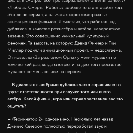
циклы, я смотрел всё; про «сериальные» ответил ранее. А
«Любовь. Смерть. Роботы» вообще-то стоит особняком.
Это же не сериал, а альманах короткометражных
анимационных фильмов. Я счастлив, что работал над
дубляжом в качестве режиссёра и актёра, невероятное
везение. Это совершенно уникальный культурный
феномен. Та высота, на которую Дэвид Финчер и Тим
Миллер подняли анимационный проект, — недосягаема.
От новеллы «За разломом Орла» у меня мурашки по
коже всякий раз, когда смотрю, и на десятом просмотре
мурашек не меньше, чем на первом.
— В диалогах с актёрами дубляжа часто спрашивают о
грузе ответственности при озвучке того или иного
актёра. Какой фильм, игра или сериал заставили вас это
ощутить?
— «Терминатор 2», однозначно. Несколько лет назад
Джеймс Кэмерон полностью переработал звук и