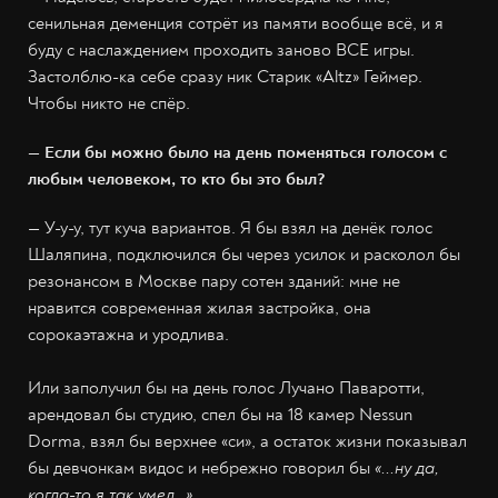
сенильная деменция сотрёт из памяти вообще всё, и я
буду с наслаждением проходить заново ВСЕ игры.
Застолблю-ка себе сразу ник Старик «Altz» Геймер.
Чтобы никто не спёр.
— Если бы можно было на день поменяться голосом с
любым человеком, то кто бы это был?
— У-у-у, тут куча вариантов. Я бы взял на денёк голос
Шаляпина, подключился бы через усилок и расколол бы
резонансом в Москве пару сотен зданий: мне не
нравится современная жилая застройка, она
сорокаэтажна и уродлива.
Или заполучил бы на день голос Лучано Паваротти,
арендовал бы студию, спел бы на 18 камер Nessun
Dorma, взял бы верхнее «си», а остаток жизни показывал
бы девчонкам видос и небрежно говорил бы
«...ну да,
когда-то я так умел…»