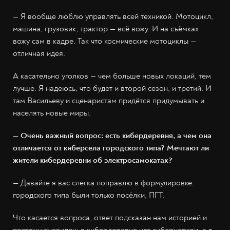
— Я вообще люблю управлять всей техникой. Мотоцикл,
машина, грузовик, трактор — всё вожу. И на съёмках
вожу сам в кадре. Так что космические мотоциклы —
отличная идея.
А касательно уголков — чем больше новых локаций, тем
лучше. Я надеюсь, что будет и второй сезон, и третий. И
там Васильеву и сценаристам придётся придумывать и
населять новые миры.
— Очень важный вопрос: есть кибердеревня, а чем она
отличается от киберсела городского типа? Мечтают ли
жители кибердеревни об электросамокатах?
— Давайте я вас слегка поправлю в формулировке:
городского типа были только посёлки, ПГТ.
Что касается вопроса, ответ подсказан нам историей и
поэтому очевиден: в кибердеревне нет киберцеркви, а в