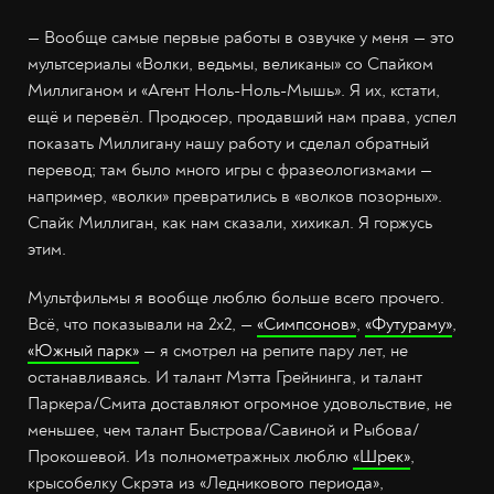
— Вообще самые первые работы в озвучке у меня — это
мультсериалы «Волки, ведьмы, великаны» со Спайком
Миллиганом и «Агент Ноль-Ноль-Мышь». Я их, кстати,
ещё и перевёл. Продюсер, продавший нам права, успел
показать Миллигану нашу работу и сделал обратный
перевод; там было много игры с фразеологизмами —
например, «волки» превратились в «волков позорных».
Спайк Миллиган, как нам сказали, хихикал. Я горжусь
этим.
Мультфильмы я вообще люблю больше всего прочего.
Всё, что показывали на 2х2, —
«Симпсонов»
,
«Футураму»
,
«Южный парк»
— я смотрел на репите пару лет, не
останавливаясь. И талант Мэтта Грейнинга, и талант
Паркера/Смита доставляют огромное удовольствие, не
меньшее, чем талант Быстрова/Савиной и Рыбова/
Прокошевой. Из полнометражных люблю
«Шрек»
,
крысобелку Скрэта из «Ледникового периода»,