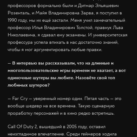
профессоров формально были и Дитмар Эльяшевич
Розенталь, и Майя Владимировна Зарва, я поступил в
1990 году, мы их ещё застали. Меня учил замечательный
профессор Илья Владимирович Толстой, правнук Льва
Николаевича, я сдавал ему экзамены. И университетская
профессура успела впихать в нас достаточно знаний,
чтобы я мог аргументировать любые правки.
— В интервью вы рассказывали, что на длинные и
многопользовательские игры времени не хватает, а вот
одиночные шутеры вы любите. Назовёте свой топ
любимых шутеров?
— Far Cry — уверенный номер один. Пятая часть — это
вообще шедевр на все времена. Такую сценарную
проработку персонажей и в кино редко встретишь.
Call Of Duty 2, вышедший в 2005 году, оставил
неизгладимое впечатление. Среди геймеров ходила