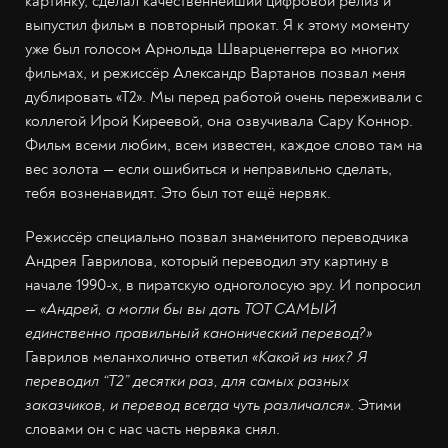
картинку, сделал качественнейший цифровой релиз и
выпустил фильм в повторный прокат. Я к этому моменту
уже был голосом Арнольда Шварценеггера во многих
фильмах, и режиссёр Александр Вартанов позвал меня
дублировать «Т2». Мы перед работой очень переживали с
коллегой Ирой Киреевой, она озвучивала Сару Коннор.
Фильм всеми любим, всем известен, каждое слово там на
вес золота — если ошибиться и неправильно сделать,
тебя возненавидят. Это был тот ещё нервяк.
Режиссёр специально позвал знаменитого переводчика
Андрея Гаврилова, который переводил эту картину в
начале 1990-х, в пиратскую одноголосую эру. И попросил
—
«Андрей, а могли бы вы дать ТОТ САМЫЙ
единственно правильный канонический перевод?»
Гаврилов меланхолично ответил
«Какой из них? Я
переводил “Т2” десятки раз, для самых разных
заказчиков, и перевод всегда чуть различался»
. Этими
словами он с нас часть нервяка снял.