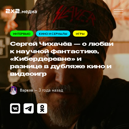
ИНТЕРВЬЮ
КИНО И СЕРИАЛЫ
ИГРЫ
Сергей Чихачёв — о любви
к научной фантастике,
«Кибердеревне» и
разнице в дубляже кино и
видеоигр
— 3 года назад
Варков