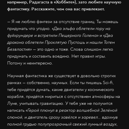
например, Радагаста в «Хоббите»), зато любите научную
фантастику. Расскажите, чем она вас привлекает.
— Я не люблю фэнтези за отсутствие границ. Ты можешь
придумать что угодно.
«Два эльфа облетели гору на
фуйхрумдере и встретили Пещерного Голема»
и
«Два
дракона облетели Проклятую Пустошь и нашли Тотем
Безвластия»
— это одно и тоже. Слова слишком легко
придумать и составить воедино. Нет правил игры.
Потому и неинтересно.
Научная фантастика же существует в довольно строгих
рамках — собственно, научных. Если ты пишешь Sci-fi,
тебе придётся думать, какие двигатели у космического
корабля, придётся мириться с отсутствием атмосферы на
Луне, учитывать гравитацию. У тебя уже не получится
написать
«Герой плюнул в реактор волшебной Зелёной
слюной, и двигатель сразу завёлся и заревел… вдохнув
полной грудью полупрозрачный свежий лунный воздух,