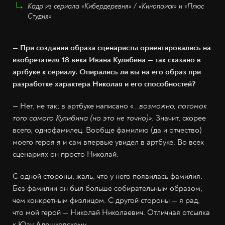
Кадр из сериала «Кибердеревня» / «Кинопоиск» и «Плюс
Студия»
— При создании образа сценаристы ориентировались на
изобретателя 18 века Ивана Кулибина — так сказано в
артбуке к сериалу. Опирались ли вы на его образ при
разработке характера Николая и его способностей?
— Нет, не так; в артбуке написано
«...возможно, потомок
того самого Кулибина (но это не точно)»
. Значит, скорее
всего, однофамилец. Вообще фамилию (да и отчество)
моего героя я и сам впервые увидел в артбуке. Во всех
сценариях он просто Николай.
С одной стороны, жаль, что у него появилась фамилия.
Без фамилии он был больше собирательным образом,
чем конкретным физлицом. С другой стороны — я рад,
что мой герой — Николай Николаевич. Отличная отсылка
к Юзу Алешковскому.