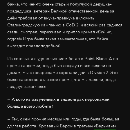
байка, что чей-то очень старый полуглухой дедушка-
прадедушка, ветеран Великой отечественной, день за
днём требовал от внука-правнука включить
Сталинградскую кампанию в CoD 2; и всякий раз садился
сзади, смотрел, переживал и хрипло кричал
«Бей их,
гадов!»
Игра была такая замечательная, что байка
выглядит правдоподобной.
Из сетевых я с удовольствием бегал в Point Blanc. А во
время пандемии, когда был локдаун и все сидели по
домам, мы с товарищами коротали дни в Division 2. Это
было настолько отличное время, что мы жалели, когда
локдаун закончился.
— А кого из озвученных в видеоиграх персонажей
больше всего любите?
— Тех, с кем прожил месяцы или годы, где была большая
долгая работа. Кровавый Барон в третьем
«Ведьмаке»
.