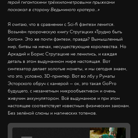
герой гигантскими трёхкилометровыми прыжками
поскакал в сторону Ведьминого кратера…»
Я считаю, что в сравнении с Sci-fi фэнтези ленится.
Возьмём пророческую книгу Стругацких «Трудно быть
богом». Это же почти фэнтези, правда? Вымышленный
мир, битвы на мечах, несуществующие королевства. Но
Аркадий и Борис Стругацкие не ленились, и каждая
деталь в этом выдуманном мире настоящая. Вот
синтезатор делает золотые монеты, и мы сегодня знаем,
что это, условно, 3D-принтер. Вот во лбу у Руматы
Эсторского обруч с камерой — ок, это такая GoPro
будущего, с незаметным микрообъективом и очень
живучим аккумулятором. Всё выдуманное и при этом
настоящее соответствует известным физическим законам.
Без зелёной слюны и магических тотемов.