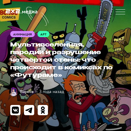
АНИМАЦИЯ
АРТ
Мультивселенная,
пародии и разрушение
четвёртой стены: что
происходит в комиксах по
«Футураме»
— 3 года назад
Варков