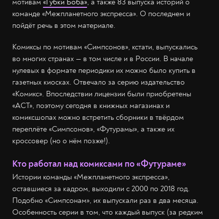
мотивам
«Губки Боба»
, а также 83 выпуска историй о
команде «Межпланетного экспресса». О последнем и
пойдёт речь в этом материале.
Комиксы по мотивам «Симпсонов», кстати, выпускались
во многих странах — в том числе и в России. В начале
нулевых в формате периодики их можно было купить в
газетных киосках. Отвечало за серию издательство
«Комикс». Впоследствии лицензии были приобретены
«АСТ», поэтому сегодня в книжных магазинах и
комиксшопах можно встретить сборники в твёрдом
переплёте «Симпсонов», «Футурамы», а также их
кроссовер (но о нём позже!).
Кто работал над комиксами по «Футураме»
Истории команды «Межпланетного экспресса»,
оставшиеся за кадром, выходили с 2000 по 2018 год.
Подобно «Симпсонам», их выпускали раз в два месяца.
Особенность серии в том, что каждый выпуск (за редким