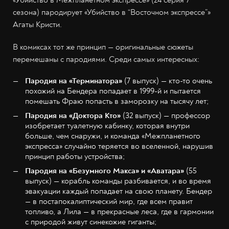
сезона) пародирует «Убийство в “Восточном экспрессе”»
Агаты Кристи.
В комиксах тот же принцип — оригинальные сюжеты
перемешаны с пародиями. Среди самых интересных:
Пародия на «Терминатора»
(7 выпуск) — кто-то очень
похожий на Бендера попадает в 1999-й и пытается
помешать Фраю попасть в заморозку на тысячу лет;
Пародия на «Доктора Кто»
(32 выпуск) — профессор
изобретает туалетную кабинку, которая внутри
больше, чем снаружи, и команда «Межпланетного
экспресса» случайно теряется во вселенной, нарушив
принцип работы устройства;
Пародия на «Безумного Макса» и «Аватара»
(55
выпуск) — корабль команды разбивается, и во время
эвакуации каждый попадает на свою планету. Бендер
— в постапокалиптический мир, где всем правит
топливо, а Лила — в прекрасные леса, где в гармонии
с природой живут синекожие гиганты;