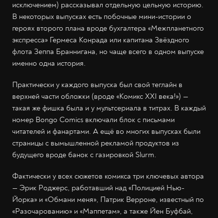
исключением) рассказывал отдельную цельную историю.
В некоторых выпусках есть побочные мини-истории о
героях второго плана вроде бухгалтера «Межпланетного
экспресса» Гермеса Конрада или капитана Звёздного
флота Зеппа Браннигана, но чаще всего в одном выпуске
именно одна история.
Практически у каждого выпуска был свой теглайн в
верхней части обложки (вроде «Комикс XXI века!») —
такая же фишка была и у мультсериала в титрах. В каждый
номер Bongo Comics включали блок с письмами
читателей и фанартами. А ещё во многих выпусках были
страницы с вымышленной рекламой продуктов из
будущего вроде банок с газировкой Slurm.
Фактически у всех сюжетов комикса три ключевых автора
— Эрик Роджерс, работавший над «Полицией Нью-
Йорка» и «Обмани меня», Патрик Верроне, известный по
«Разочарованию» и «Маппетам», а также Йен Буфбай,