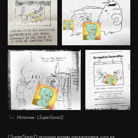
Источник: LSuperSonicQ
LSuperSonicQ получил копию раскадровок шоу из