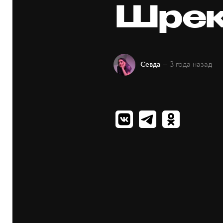
Шрек
— 3 года назад
Севда