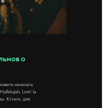
ильмов о
можете начинать
lelujah, Livin' la
ы. Кстати, для