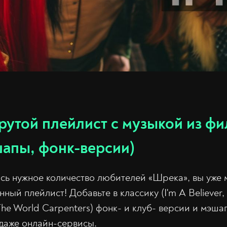
рутой плейлист с музыкой из ф
апы, фонк-версии)
ось нужное количество любителей «Шрека», вы уже 
ный плейлист! Добавьте в классику (I'm A Believer, Hal
The World Carpenters) фонк- и клуб- версии и мэшап
 даже онлайн-сервисы.