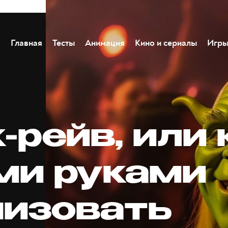
Главная
Тесты
Анимация
Кино и сериалы
Игр
-рейв, или 
ми руками
низовать