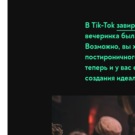
В Tik-Tok
зави
вечеринка была
Возможно, вы х
постироничног
теперь и у вас
создания идеа