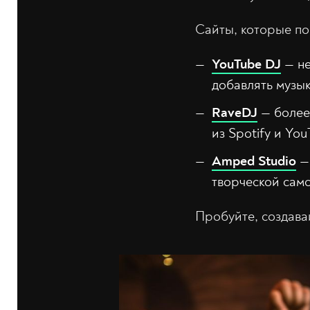
Сайты, которые пом
YouTube DJ
— не
добавлять музык
RaveDJ
— более
из Spotify и You
Amped Studio
— 
творческой сам
Пробуйте, создавай