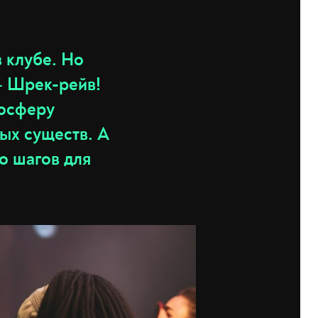
в клубе. Но
 — Шрек-рейв!
мосферу
ых существ. А
ко шагов для