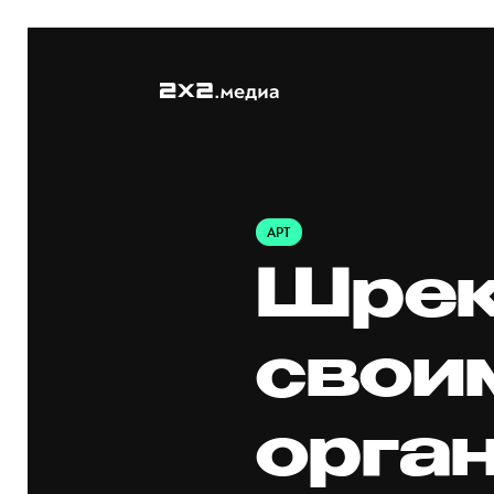
АРТ
Шрек
свои
орга