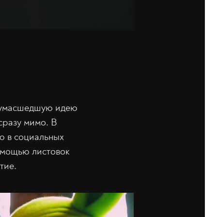
 сумасшедшую идею
сразу мимо. В
ю в социальных
помощью листовок
тие.