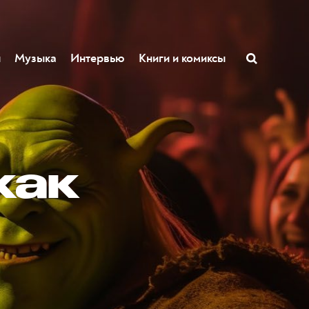
ы
Музыка
Интервью
Книги и комиксы
как