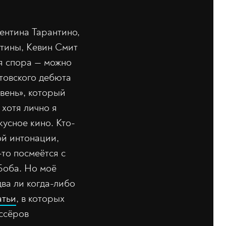
ентина Тарантино,
ртины, Кевин Смит
ля спора — можно
товского дебюта
вень», который
, хотя лично я
кусное кино. Кто-
ой интонации,
-то посмеётся с
Боба. Но моё
два ли когда-либо
атьи
, в которых
ссёров