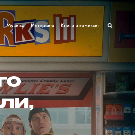
ы
Музыка
Интервью
Книги и комиксы
го
ли,