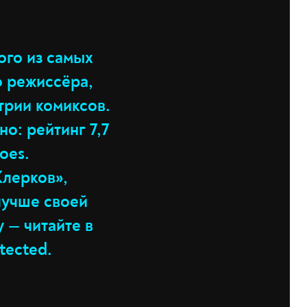
ого из самых
о режиссёра,
трии комиксов.
о: рейтинг 7,7
oes.
Клерков»,
 лучше своей
 — читайте в
tected.