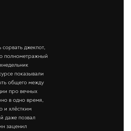
 сорвать джекпот,
его полнометражный
ухнедельник
курсе показывали
ыть общего между
ии про вечных
но в одно время,
о и хлёстким
й даже позвал
тин заценил