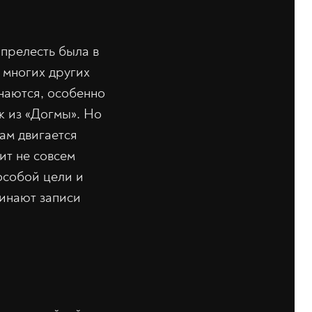
 прелесть была в
 многих других
наются, особенно
к из «Догмы». Но
там двигается
ит не совсем
 особой цели и
инают записи