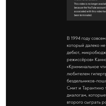
В 1994 году совсе
который далеко не
дебют, микробюдже
режиссёров» Каннс
«Криминальное чти
любителем гиперт
бездельников-пошл
Смит и Тарантино 
диалогам, которые
второго сыграть р