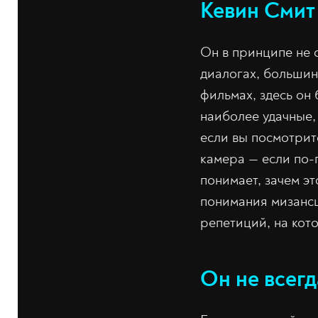
Кевин Смит
Он в принципе не о
диалогах, большин
фильмах, здесь он
наиболее удачные,
если вы посмотрит
камера — если по-
понимает, зачем эт
понимания мизансц
репетиций, на кот
Он не всег