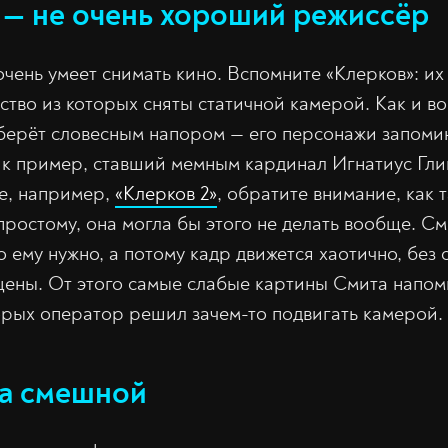
 — не очень хороший режиссёр
чень умеет снимать кино. Вспомните «Клерков»: их
ство из которых сняты статичной камерой. Как и во
 берёт словесным напором — его персонажи запоми
 к пример, ставший мемным кардинал Игнатиус Гли
е, например,
«Клерков 2»
, обратите внимание, как 
простому, она могла бы этого не делать вообще. См
о ему нужно, а потому кадр движется хаотично, без
ены. От этого самые слабые картины Смита напом
орых оператор решил зачем-то подвигать камерой.
да смешной