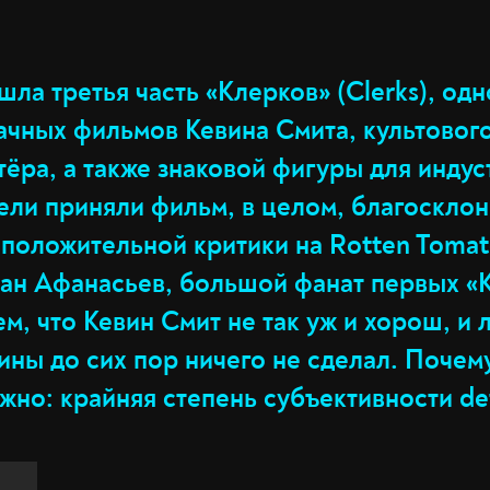
шла третья часть «Клерков» (Clerks), одн
дачных фильмов Кевина Смита, культовог
тёра, а также знаковой фигуры для индус
ели приняли фильм, в целом, благосклонн
 положительной критики на Rotten Tomat
ан Афанасьев, большой фанат первых «
ем, что Кевин Смит не так уж и хорош, и
ны до сих пор ничего не сделал. Почему
жно: крайняя степень субъективности de