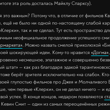
 итоге эта роль досталась Майклу Спарксу).
я это важным? Потому что, в отличие от фильмов Кв
ся, ещё не было ни одной по-настоящему слабой ка
«Клерки», так и не сделал. Тут есть пространство д
дачным неофициальное продолжение успешного сми
ермаркета»
. Можно назвать смелой приколюхой «Би
своей шокирующей идеи. Кому-то нравится
«Догма»
ткровенно несмешное, эпатажное и совершенно безв
ый штат» — как раз благодаря эдакой тарантиновск
тоже берёт зрителя исключительно «на слабо». Кто
воей глупостью фильмов про Джея и Молчаливого 
ше, чем первые «Клерки», он не делал ничего — и е
свой успех. В конце концов, недаром появляются
ст
о Кевин Смит — один из самых переоценённых режи