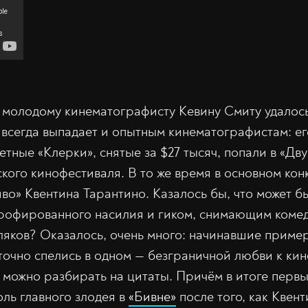
м молодому кинематографисту Кевину Смиту удалось
 всегда выпадает и опытным кинематографистам: 
тные «Клерки», снятые за $27 тысяч, попали в «Дв
кого кинофестиваля. В то же время в основном кон
во» Квентина Тарантино. Казалось бы, что может б
рофированного насилия и гиком, снимающим комед
яков? Оказалось, очень много: начинавшие пример
точно спелись в одном — безграничной любви к кин
 можно разбирать на цитаты. Причём в итоге первы
оль главного злодея в
«Бивне»
после того, как Квен