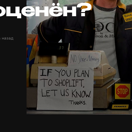
оценён?
а назад