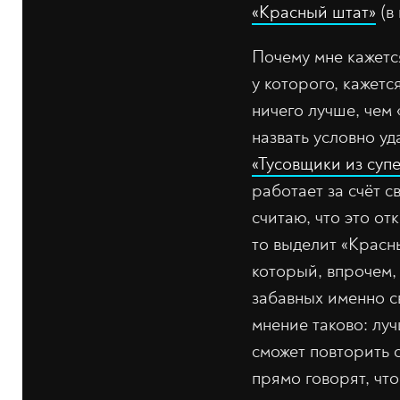
«Красный штат»
(в
Почему мне кажетс
у которого, кажет
ничего лучше, чем 
назвать условно у
«Тусовщики из суп
работает за счёт 
считаю, что это о
то выделит «Красн
который, впрочем, 
забавных именно с
мнение таково: луч
сможет повторить 
прямо говорят, чт