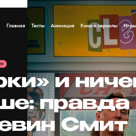
Главная
Тесты
Анимация
Кино и сериалы
Игр
ИЯ
ки» и ниче
е: правда 
Кевин Смит