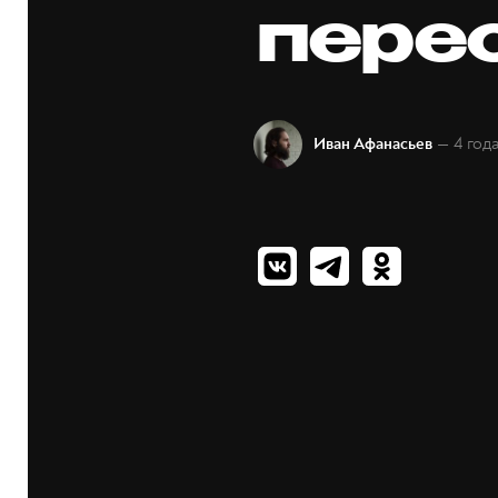
пере
— 4 год
Иван Афанасьев