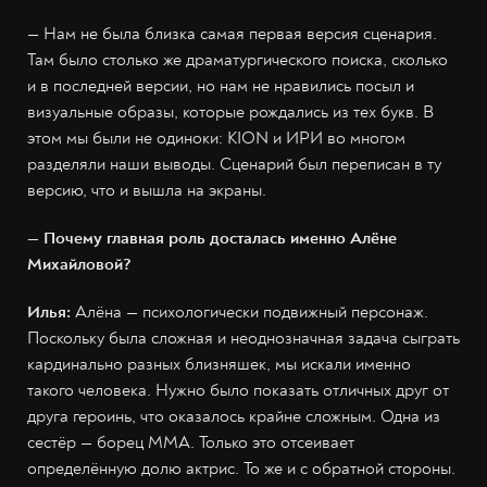
— Нам не была близка самая первая версия сценария.
Там было столько же драматургического поиска, сколько
и в последней версии, но нам не нравились посыл и
визуальные образы, которые рождались из тех букв. В
этом мы были не одиноки: KION и ИРИ во многом
разделяли наши выводы. Сценарий был переписан в ту
версию, что и вышла на экраны.
— Почему главная роль досталась именно Алёне
Михайловой?
Илья:
Алёна —
психологически подвижный персонаж.
Поскольку была сложная и неоднозначная задача сыграть
кардинально разных близняшек, мы искали именно
такого человека. Нужно было показать отличных друг от
друга героинь, что оказалось крайне сложным. Одна из
сестёр — борец ММА. Только это отсеивает
определённую долю актрис. То же и с обратной стороны.