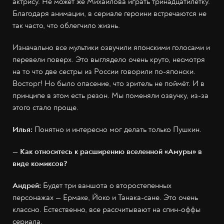
актрису. Не может же Михайлова играть тринадцатилетку.
Благодаря анимации, в сериале героини встречаются не
так часто, что облегчило жизнь.
Изначально все мультики озвучили японскими голосами и
перевели поверх. Это выглядело очень круто, несмотря
на то что две сестры из России говорили по-японски.
Восторг! Но было опасение, что зритель не поймёт. И в
принципе в этом есть резон. Мы поменяли озвучку, из-за
этого стало проще.
Илья:
Понятно и интересно мог делать только Пушкин.
— Как относитесь к расширению вселенной «Амуры» в
виде комиксов?
Андрей:
Будет три ваншота о второстепенных
персонажах — Ермаке, Йоко и Танака-сане. Это очень
классно. Естественно, все рассчитывают на спин-оффы
сериала.