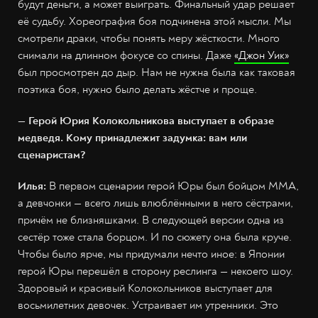
будут деньги, а может выиграть. Финальный удар решает
её судьбу. Хореография боя подчинена этой мысли. Мы
смотрели драки, чтобы понять меру жёсткости. Много
снимали на длинном фокусе со спины. Даже
«Джон Уик»
был просмотрен до дыр. Нам не нужна была как таковая
поэтика боя, нужно было делать жёстче и проще.
— Герой Юрия Колокольникова выступает в образе
медведя. Кому принадлежит задумка: вам или
сценаристам?
Илья:
В первом сценарии герой Юры был бойцом MMA,
а девчонки — всего лишь влюблёнными в него сёстрами,
причём не близняшками. В следующей версии одна из
сестёр тоже стала борцом. И по сюжету она была круче.
Чтобы было ярче, мы придумали нечто иное: в Японии
герой Юры перешёл в сторону реслинга — некоего шоу.
Здоровый и красивый Колокольников выступает для
восьмилетних девочек. Устраивает им утренники. Это