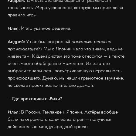
Андрей:
Там есть отслаивающаяся от реальности
тональность. Мера условности, которую мы приняли за
правило игры.
Илья:
И это удачное решение.
Андрей:
У нас был вопрос:
«А насколько реально
происходящее?»
Мы о Японии мало что знаем, ведь не
живём там. К сценаристам это тоже относится — в тексте
очень много обобщённых моментов. Из-за этого
выбрали тональность, подчёркивающую нереальность
происходящего. Думаю, мы нашли грамотное звучание,
не сделав проект исключительно драмой.
— Где проходили съёмки?
Илья:
В России, Таиланде и Японии. Актёры вообще
были из огромного количества стран — получился
действительно международный проект.