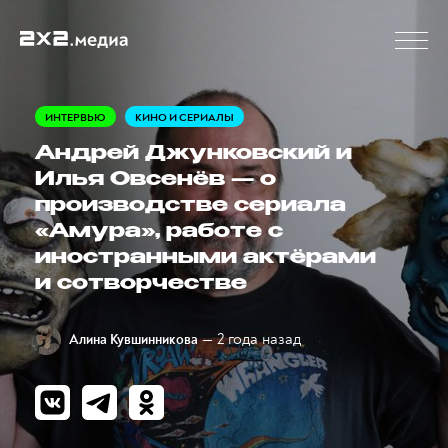
ИНТЕРВЬЮ
КИНО И СЕРИАЛЫ
Андрей Джунковский и
Илья Овсенёв — о
производстве сериала
«Амура», работе с
иностранными актёрами
и сотворчестве
— 2 года назад
Алина Кувшинникова