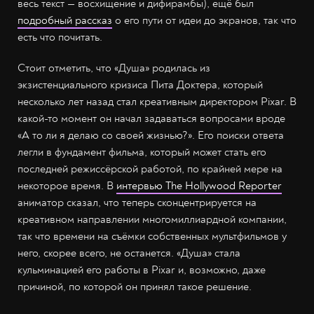
весь текст — восхищение и дифирамбы), ещё был
подробный рассказ
о его пути от идеи до экранов, так что
есть что почитать.
Стоит отметить, что «Душа» родилась из
экзистенциального кризиса Пита Доктера, который
несколько лет назад стал креативным директором Pixar. В
какой-то момент он начал задаваться вопросами вроде
«А то ли я делаю со своей жизнью?». Его поиски ответа
легли в фундамент фильма, который может стать его
последней режиссёрской работой, по крайней мере на
некоторое время. В
интервью The Hollywood Reporter
аниматор сказал, что теперь сконцентрируется на
креативном направлении многомиллиардной компании,
так что времени на съёмки собственных мультфильмов у
него, скорее всего, не останется. «Душа» стала
кульминацией его работы в Pixar и, возможно, даже
причиной, по которой он принял такое решение.