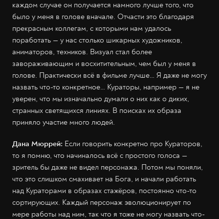
каждом случае он получается намного лучше того, что
было у меня в голове вначале. Отчасти это благодаря
прекрасным коллегам, с которыми нам удалось
поработать — у нас столько шикарных художников,
аниматоров, техников. Визуал стал более
завораживающим и восхитительным, чем был у меня в
голове. Практически всё в фильме лучше… Я даже не могу
назвать что-то конкретное… Кураторы, например — я не
уверен, что мы изначально думали о них как о диких,
странных светящихся линиях. В поисках их образа
приняло участие много людей.
Дана Мюррей:
Если говорить конкретно про Кураторов,
то я помню, что начиналось всё с простого голоса —
зритель бы даже не видел персонажа. Потом мы поняли,
что это слишком смахивает на Бога, и начали работать
над Кураторами в образах стажёров, постоянно что-то
сортирующих. Каждый персонаж эволюционирует по
мере работы над ним, так что я тоже не могу назвать что-