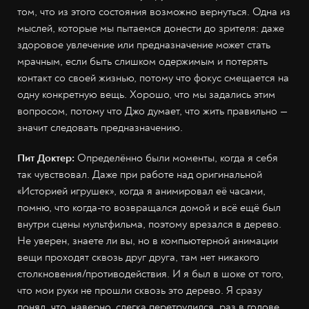
том, что из этого состояния возможно вернуться. Одна из
мыслей, которые мы пытаемся донести до зрителя: даже
здоровое увлечение или предназначение может стать
мрачным, если быть слишком одержимым и потерять
контакт со своей жизнью, потому что фокус смещается на
одну конкретную вещь. Хорошо, что мы задались этим
вопросом, потому что Джо думает, что жить правильно —
значит следовать предназначению.
Пит Доктер:
Определённо были моменты, когда я себя
так чувствовал. Даже при работе над оригинальной
«Историей игрушек», когда я анимировал её часами,
помню, что когда-то возвращался домой и всё ещё был
внутри сцены мультфильма, поэтому врезался в дерево.
Не уверен, знаете ли вы, но в компьютерной анимации
вещи проходят сквозь друг друга, там нет никакого
столкновения/противодействия. И я был в шоке от того,
что мои руки не прошли сквозь это дерево. Я сразу
понял, что, наверно, слегка перетрудился, раз в голове