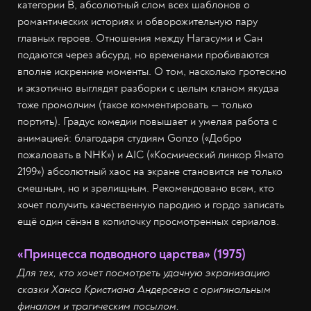
категории В, абсолютный слом всех шаблонов о
романтических историях и обворожительную пару
главных героев. Отношения между Нагасуми и Сан
подаются через абсурд, но временами пробиваются
вполне искренние моменты. О том, насколько гротескно
и экзотично выглядят разборки с целым кланом якудза
тоже промолчим (такое комментировать — только
портить). Градус комедии повышает и умелая работа с
анимацией: благодаря студиям Gonzo («Добро
пожаловать в NHK») и AIC («Космический линкор Ямато
2199») абсолютный хаос на экране становится не только
смешным, но и зрелищным. Рекомендовано всем, кто
хочет получить качественную пародию и гордо записать
ещё один сёнэн в копилочку просмотренных сериалов.
«Принцесса подводного царства» (1975)
Для тех, кто хочет посмотреть удачную экранизацию
сказки Ханса Кристиана Андерсена с оригинальным
финалом и трагическим посылом.