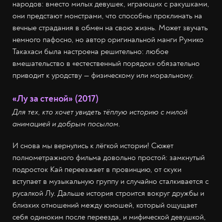
народов: вместо милых девушек, играющих с ракушками,
они предстают монстрами, что способны проклинать на
вечные страдания в обмен на свою жизнь. Может звучать
немного пафосно, но автор оригинальной манги Румико
Такахаси была настроена решительно: любое
вмешательство в «естественный порядок» обязательно
приводит к уродству — физическому или моральному.
«Лу за стеной» (2017)
Для тех, кто хочет увидеть тёплую историю с милой
анимацией и добрым посылом.
И снова мы вернулись к лёгкой истории! Сюжет
полнометражного фильма довольно простой: замкнутый
подросток Кай переезжает в провинцию, от скуки
вступает в музыкальную группу и случайно сталкивается с
русалкой Лу. Дальше история строится вокруг дружбы и
близких отношений между юношей, который ощущает
себя одиноким после переезда, и мифической девушкой,