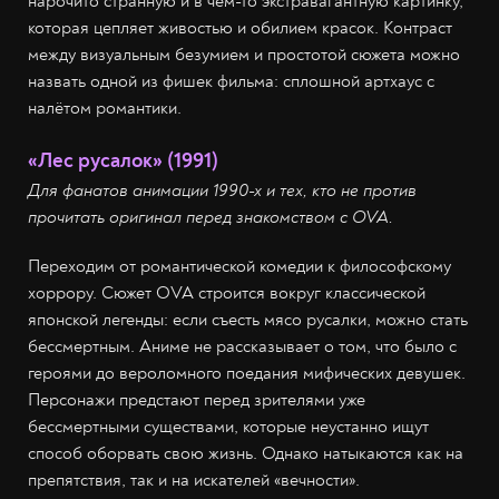
нарочито странную и в чём-то экстравагантную картинку,
которая цепляет живостью и обилием красок. Контраст
между визуальным безумием и простотой сюжета можно
назвать одной из фишек фильма: сплошной артхаус с
налётом романтики.
«Лес русалок» (1991)
Для фанатов анимации 1990-х и тех, кто не против
прочитать оригинал перед знакомством с OVA.
Переходим от романтической комедии к философскому
хоррору. Сюжет OVA строится вокруг классической
японской легенды: если съесть мясо русалки, можно стать
бессмертным. Аниме не рассказывает о том, что было с
героями до вероломного поедания мифических девушек.
Персонажи предстают перед зрителями уже
бессмертными существами, которые неустанно ищут
способ оборвать свою жизнь. Однако натыкаются как на
препятствия, так и на искателей «вечности».