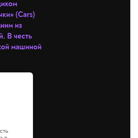
щиком
ки» (Cars)
дним из
. В честь
акой машиной