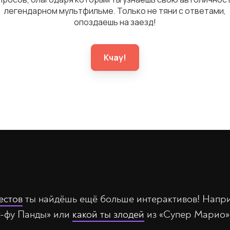
естов
ты найдёшь ещё больше интерактивов! Напр
нг-фу Панды» или
какой ты злодей
из «Супер Марио»