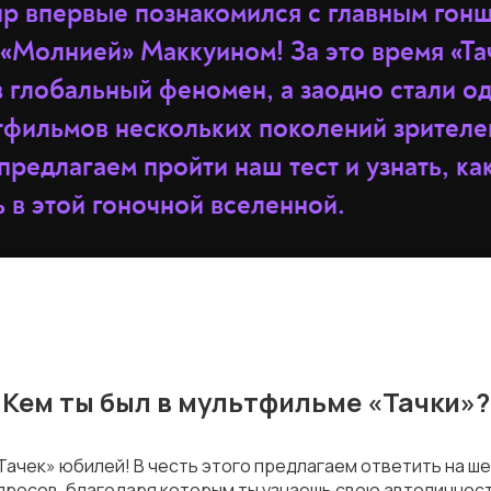
мир впервые познакомился с главным гон
«Молнией» Маккуином! За это время «Тач
 глобальный феномен, а заодно стали о
фильмов нескольких поколений зрителей
предлагаем пройти наш тест и узнать, к
ь в этой гоночной вселенной.