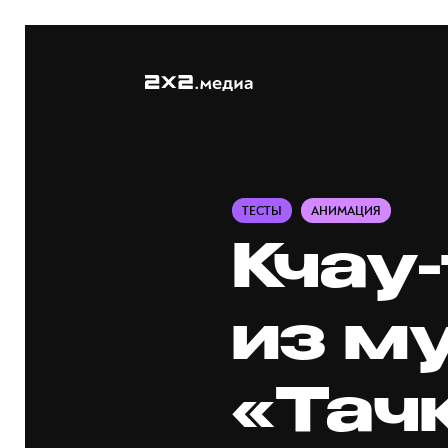
ТЕСТЫ
АНИМАЦИЯ
Кчау-
из м
«Тач