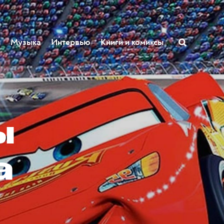
ы
Музыка
Интервью
Книги и комиксы
ы
а