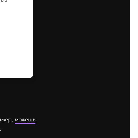
имер,
можешь
.