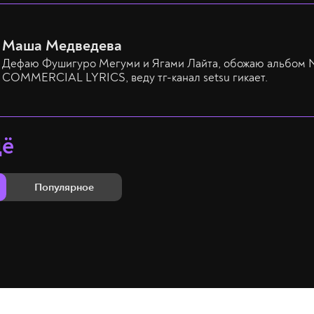
Маша Медведева
Дефаю Фушигуро Мегуми и Ягами Лайта, обожаю альбом
COMMERCIAL LYRICS, веду тг-канал setsu гикает.
щё
Популярное