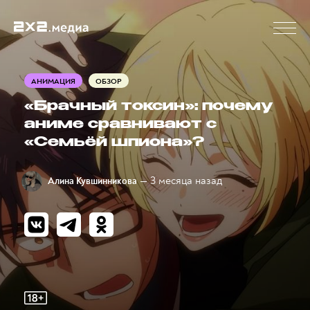
АНИМАЦИЯ
ОБЗОР
«Брачный токсин»: почему
аниме сравнивают с
«Семьёй шпиона»?
— 3 месяца назад
Алина Кувшинникова