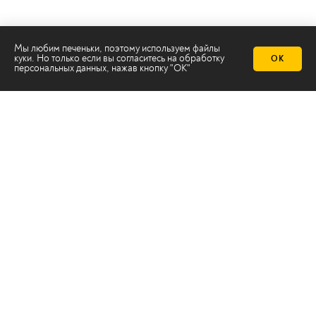
Мы любим печеньки, поэтому используем файлы
куки. Но только если вы согласитесь на
обработку
ОК
Телеканал 2х2
персональных данных
, нажав кнопку "ОК"
Онлайн-эфир
Все авторы
Все темы
© ООО «ТРК «2Х2», 2026
Правовая информация
Политика конфиденциальности
Сайт содержит рекомендательные технологии
Сделано на
Ghost
batman@2x2tv.ru