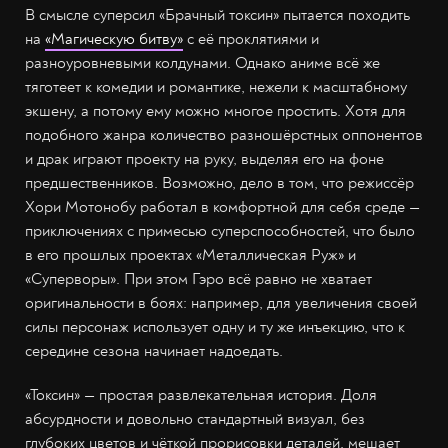
В смысле суперсил «Брачный токсин» пытается походить
на
«Магическую битву»
с её проклятиями и
разноуровневыми колдунами. Однако аниме всё же
тяготеет к комедии и романтике, нежели к масштабному
экшену, а потому ему можно многое простить. Хотя для
подобного жанра количество разношёрстных оппонентов
и драк играют проекту на руку, выделяя его на фоне
предшественников. Возможно, дело в том, что режиссёр
Хори Мотонобу работал в комфортной для себя среде —
приключениях с примесью суперспособностей, что было
в его прошлых проектах «Металлическая Руж» и
«Суперворы». При этом Гэро всё равно не хватает
оригинальности в боях: например, для увеличения своей
силы персонаж использует одну и ту же инъекцию, что к
середине сезона начинает надоедать.
«Токсин» — простая развлекательная история. Доля
абсурдности и довольно стандартный визуал, без
глубоких цветов и чёткой прорисовки деталей, мешает