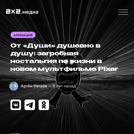
АНИМАЦИЯ
От «Души» душевно в
душу: загробная
ностальгия по жизни в
новом мультфильме Pixar
— 6 лет назад
Артём Нечаев