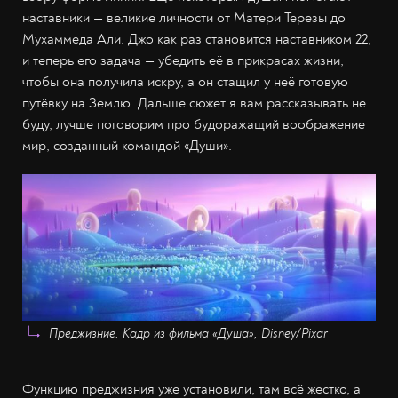
наставники — великие личности от Матери Терезы до
Мухаммеда Али. Джо как раз становится наставником 22,
и теперь его задача — убедить её в прикрасах жизни,
чтобы она получила искру, а он стащил у неё готовую
путёвку на Землю. Дальше сюжет я вам рассказывать не
буду, лучше поговорим про будоражащий воображение
мир, созданный командой «Души».
Преджизние. Кадр из фильма «Душа», Disney/Pixar
Функцию преджизния уже установили, там всё жестко, а