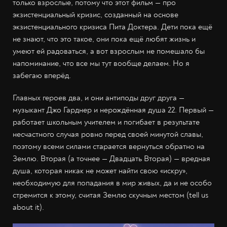
только взрослые, потому что этот фильм — про
экзистенциальный кризис, созданный на основе
экзистенциального кризиса Пита Доктера. Дети пока ещё
не знают, что это такое, они пока ещё любят жизнь и
умеют ей радоваться, а вот взрослым не помешало бы
напоминание, что все мы тут вообще делаем. Но я
забегаю вперёд.
Главных героев два, и они антиподы друг друга —
музыкант Джо Гарднер и нерождённая душа 22. Первый —
работает школьным учителем и погибает в результате
несчастного случая ровно перед своей минутой славы,
поэтому всеми силами старается вернуться обратно на
Землю. Вторая (а точнее — Двадцать Вторая) — вредная
душа, которая никак не может найти свою «искру»,
необходимую для попадания в мир живых, да и не особо
стремится к этому, считая Землю скучным местом (tell us
about it).