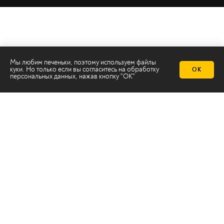
Мы любим печеньки, поэтому используем файлы
куки. Но только если вы согласитесь на
обработку
ОК
персональных данных
, нажав кнопку "ОК"
Телеканал 2х2
Онлайн-эфир