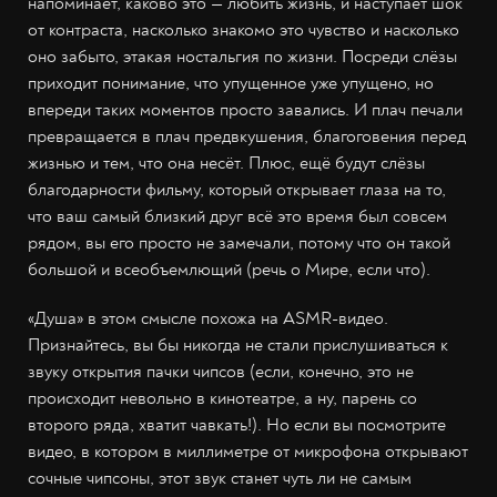
напоминает, каково это — любить жизнь, и наступает шок
от контраста, насколько знакомо это чувство и насколько
оно забыто, этакая ностальгия по жизни. Посреди слёзы
приходит понимание, что упущенное уже упущено, но
впереди таких моментов просто завались. И плач печали
превращается в плач предвкушения, благоговения перед
жизнью и тем, что она несёт. Плюс, ещё будут слёзы
благодарности фильму, который открывает глаза на то,
что ваш самый близкий друг всё это время был совсем
рядом, вы его просто не замечали, потому что он такой
большой и всеобъемлющий (речь о Мире, если что).
«Душа» в этом смысле похожа на ASMR-видео.
Признайтесь, вы бы никогда не стали прислушиваться к
звуку открытия пачки чипсов (если, конечно, это не
происходит невольно в кинотеатре, а ну, парень со
второго ряда, хватит чавкать!). Но если вы посмотрите
видео, в котором в миллиметре от микрофона открывают
сочные чипсоны, этот звук станет чуть ли не самым