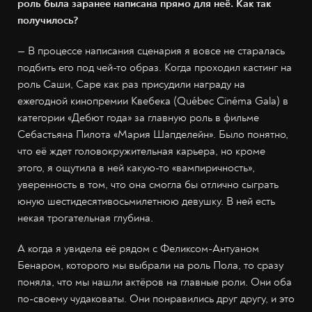
роль была заранее написана прямо для неё. Как так
получилось?
— В процессе написания сценария я вовсе не старалась
подбить его под чей-то образ. Когда проходил кастинг на
роль Саши, Саре как раз присудили награду на
ежегодной кинопремии Квебека (Québec Cinéma Gala) в
категории «Дебют года» за главную роль в фильме
Себастьяна Пилота «Мария Шапделейн». Было понятно,
что её ждет головокружительная карьера, но кроме
этого, я ощутила в ней какую-то «вампиричность»,
уверенность в том, что она смогла бы отлично сыграть
юную шестидесятивосьмилетнюю девушку. В ней есть
некая трогательная глубина.
А когда я увидела её рядом с Феликсом-Антуаном
Бенаром, которого мы выбрали на роль Пола, то сразу
поняла, что мы нашли актёров на главные роли. Они оба
по-своему чудаковаты. Они понравились друг другу, и это