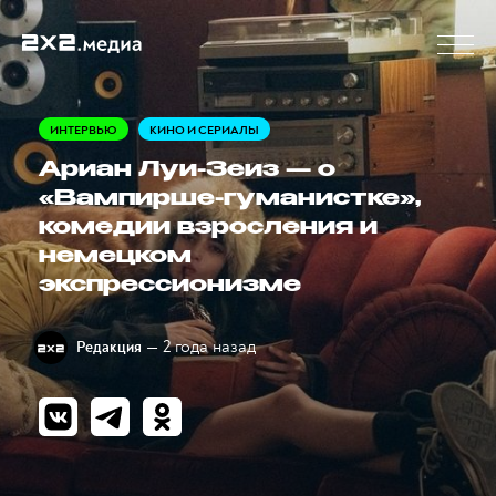
ИНТЕРВЬЮ
КИНО И СЕРИАЛЫ
Ариан Луи-Зеиз — о
«Вампирше-гуманистке»,
комедии взросления и
немецком
экспрессионизме
— 2 года назад
Редакция