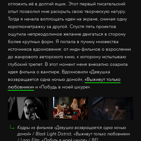
отложить её в долгий ящик. Этот первый писательский
опыт позволил мне раскрыть свою творческую натуру.
Тогда я начала воплощать идеи на экране, снимая одну
короткометражку за другой. Спустя пять проектов
ощутила непреодолимое желание двигаться в сторону
более крупных форм. Я попала в пучину множества
источников вдохновения: от инди-фильмов о взрослении
до жанрового авторского кино, к которому испытываю
глубокий трепет. В этот момент меня внезапно озарила
идея фильма о вампире. Вдохновили «Девушка
возвращается одна ночью домой»,
«Выживут только
любовники»
и «Побудь в моей шкуре».
Кадры из фильмов «Девушка возвращается одна ночью
домой» / Black Light District, «Выживут только любовники»
/ Lago Film, «Побудь в моей шкуре» / BFI