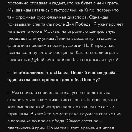
постоянно страдает и гадает, кто же будет с ней играть.
Мы дважды катались с гастролями на Кипр, потому что
там огромная русскоязычная диаспора. Однажды
показывали спектакль после Дня Победы. Я уже пару лет
не видел такого в Москве: на огромную центральную
площадь по типу улицы Ленина выехали кучи машин с
флагами и поющими песни русскими. На Кипре у нас
всегда солд-аут, что очень ценно. Как-то летали играть
спектакль в Дубай. Это вообще была огромная шутка!
— Ты обмолвился, что «Павел. Первый и последний» —
один из главных проектов для тебя. Почему?
— Мы снимали сериал полгода, успев воплотить на
экране четыре климатических сезона. Интересно, что в
костюмированной истории парик оказался не самым
страшным. В какой-то момент даже научился спать с ним
в вагончике во время обеда. Самое сложное —
пластический грим. По меркам того времени я играл