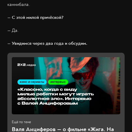
каннибала.
— С этой милой причёской?
— Да.
— Увидимся через два года и обсудим.
Валя Анциферов — о фильме «Жига. На