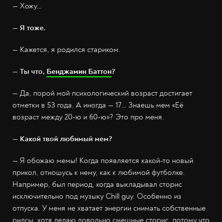
— Хожу…
— Я тоже.
— Кажется, я родился стариком.
— Ты что,
Бенджамин Баттон
?
— Да, порой мой психологический возраст достигает
отметки в 53 года. А иногда — 17… Знаешь мем «Её
возраст между 20-ю и 60-ю»? Это про меня.
— Какой твой любимый мем?
—
Я обожаю мемы! Когда появляется какой-то новый
прикол, отношусь к нему, как к любимой футболке.
Например, был период, когда выкладывал сторис
исключительно под музыку Chill guy. Особенно из
отпуска. У меня не хватает энергии снимать собственные
рилсы, хотя делаю довольно смешные сторис, потому что