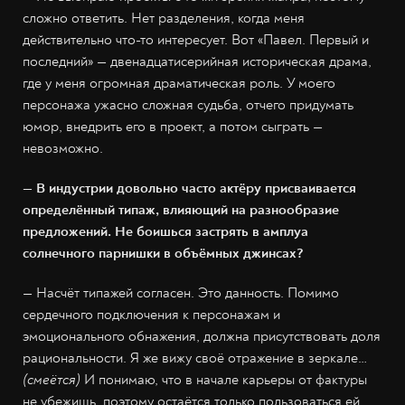
сложно ответить. Нет разделения, когда меня
действительно что-то интересует. Вот «Павел. Первый и
последний» — двенадцатисерийная историческая драма,
где у меня огромная драматическая роль. У моего
персонажа ужасно сложная судьба, отчего придумать
юмор, внедрить его в проект, а потом сыграть —
невозможно.
— В индустрии довольно часто актёру присваивается
определённый типаж, влияющий на разнообразие
предложений. Не боишься застрять в амплуа
солнечного парнишки в объёмных джинсах?
— Насчёт типажей согласен. Это данность. Помимо
сердечного подключения к персонажам и
эмоционального обнажения, должна присутствовать доля
рациональности. Я же вижу своё отражение в зеркале…
(смеётся)
И понимаю, что в начале карьеры от фактуры
не убежишь, поэтому остаётся только пользоваться ей.