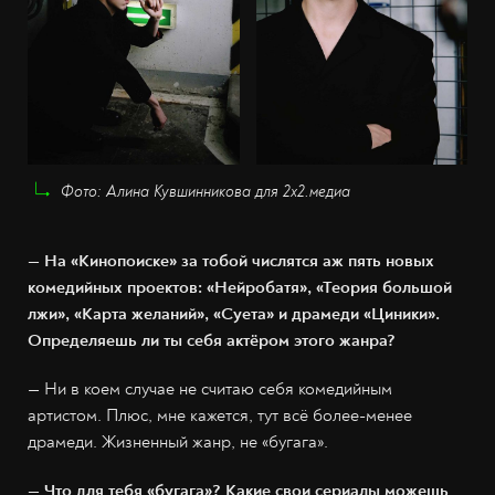
Фото: Алина Кувшинникова для 2х2.медиа
— На «Кинопоиске» за тобой числятся аж пять новых
комедийных проектов: «Нейробатя», «Теория большой
лжи», «Карта желаний», «Суета» и драмеди «Циники».
Определяешь ли ты себя актёром этого жанра?
— Ни в коем случае не считаю себя комедийным
артистом. Плюс, мне кажется, тут всё более-менее
драмеди. Жизненный жанр, не «бугага».
— Что для тебя «бугага»? Какие свои сериалы можешь