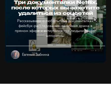
Три документалки Netflix,
после которых вы захотите
удалиться из соцсетей
Рассказываем о любопытных документалках:
фейсбук-расследование, семейная драма в
прямом эфире и антиутопия, где людьми правят
алгоритмы.
Евгения Зобнина