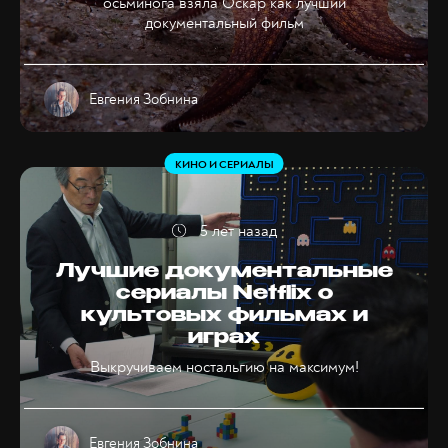
осьминога взяла Оскар как лучший
документальный фильм
Евгения Зобнина
КИНО И СЕРИАЛЫ
5 лет назад
Лучшие документальные
сериалы Netflix о
культовых фильмах и
играх
Выкручиваем ностальгию на максимум!
Евгения Зобнина