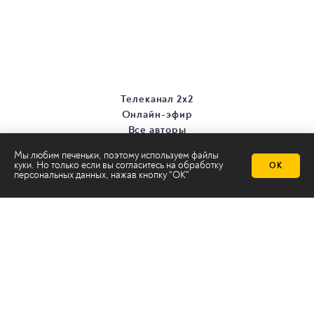
Телеканал 2х2
Онлайн-эфир
Все авторы
Все темы
Мы любим печеньки, поэтому используем файлы
куки. Но только если вы согласитесь на
обработку
ОК
персональных данных
, нажав кнопку "ОК"
© ООО «ТРК «2Х2», 2026
Правовая информация
Политика конфиденциальности
Сайт содержит рекомендательные технологии