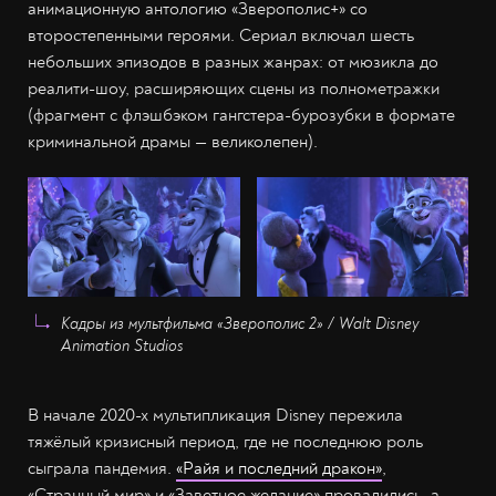
анимационную антологию «Зверополис+» со
второстепенными героями. Сериал включал шесть
небольших эпизодов в разных жанрах: от мюзикла до
реалити-шоу, расширяющих сцены из полнометражки
(фрагмент с флэшбэком гангстера-бурозубки в формате
криминальной драмы — великолепен).
Кадры из мультфильма «Зверополис 2» / Walt Disney
Animation Studios
В начале 2020-х мультипликация Disney пережила
тяжёлый кризисный период, где не последнюю роль
сыграла пандемия.
«Райя и последний дракон»
,
«Странный мир» и «Заветное желание» провалились, а