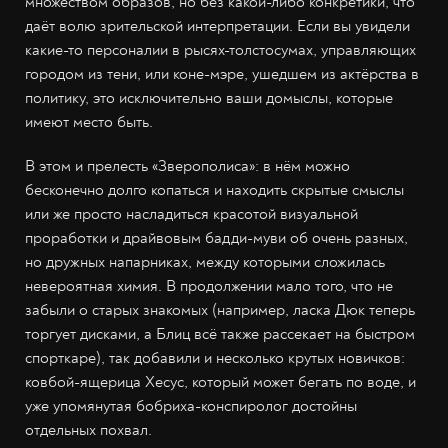
множеством образов, но без какой-либо конкретики, что
даёт волю зрительской интерпретации. Если вы увидели
какие-то персоналии в рысях-толстосумах, управляющих
городом из тени, или коне-мэре, ушедшем из актёрства в
политику, это исключительно ваши домыслы, которые
имеют место быть.
В этом и прелесть «Зверополиса»: в нём можно
бесконечно долго копаться и находить скрытые смыслы
или же просто насладиться красотой визуальной
проработки и драйвовым бадди-муви об очень разных,
но дружных напарниках, между которыми сложилась
невероятная химия. В продолжении мало того, что не
забыли о старых знакомых (например, ласка Дюк теперь
торгует дисками, а Блиц всё также рассекает на быстром
спорткаре), так добавили и несколько крутых новичков:
ковбой-ящерица Хесус, который может бегать по воде, и
уже упомянутая бобриха-конспиролог достойны
отдельных похвал.