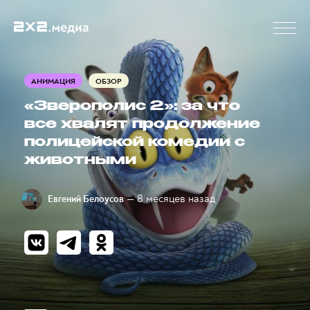
АНИМАЦИЯ
ОБЗОР
«Зверополис 2»: за что
все хвалят продолжение
полицейской комедии с
животными
— 8 месяцев назад
Евгений Белоусов