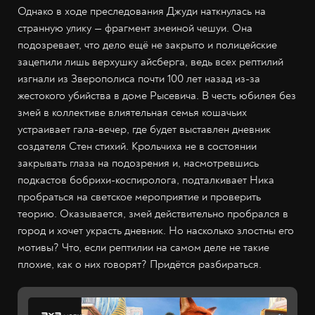
Однако в ходе преследования Джуди наткнулась на
странную улику — фрагмент змеиной чешуи. Она
подозревает, что дело ещё не закрыто и полицейские
зацепили лишь верхушку айсберга, ведь всех рептилий
изгнали из Зверополиса почти 100 лет назад из-за
жестокого убийства в доме Рысевича. В честь юбилея без
змей в коллективе влиятельная семья кошачьих
устраивает гала-вечер, где будет выставлен дневник
создателя Стен стихий. Крольчиха не в состоянии
закрывать глаза на подозрения и, насмотревшись
подкастов бобрихи-коспиролога, подталкивает Ника
пробраться на светское мероприятие и проверить
теорию. Оказывается, змей действительно пробрался в
город и хочет украсть дневник. Но насколько злостны его
мотивы? Что, если рептилии на самом деле не такие
плохие, как о них говорят? Придётся разбираться.