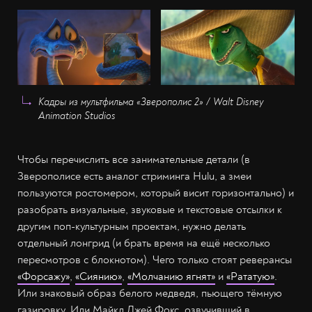
Кадры из мультфильма «Зверополис 2» / Walt Disney
Animation Studios
Чтобы перечислить все занимательные детали (в
Зверополисе есть аналог стриминга Hulu, а змеи
пользуются ростомером, который висит горизонтально) и
разобрать визуальные, звуковые и текстовые отсылки к
другим поп-культурным проектам, нужно делать
отдельный лонгрид (и брать время на ещё несколько
пересмотров с блокнотом). Чего только стоят реверансы
«Форсажу»
,
«Сиянию»
,
«Молчанию ягнят»
и
«Рататую»
.
Или знаковый образ белого медведя, пьющего тёмную
газировку. Или Майкл Джей Фокс, озвучивший в