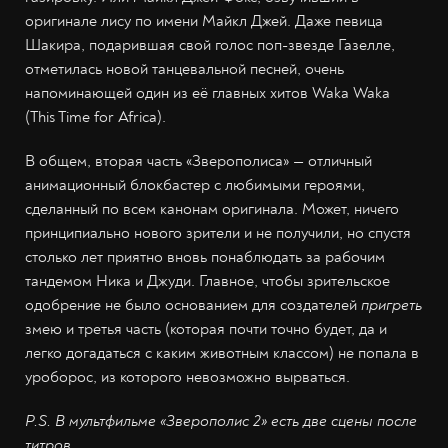
оригинале лису по имени Майкл Джей. Даже певица
Шакира, подарившая свой голос поп-звезде Газелле,
отметилась новой танцевальной песней, очень
напоминающей один из её главных хитов Waka Waka
(This Time for Africa).
В общем, вторая часть «Зверополиса» — отличный
анимационный блокбастер с любимыми героями,
сделанный по всем канонам оригинала. Может, ничего
принципиально нового зрители и не получили, но спустя
столько лет приятно вновь понаблюдать за рабочим
тандемом Ника и Джуди. Главное, чтобы зрительское
одобрение не было основанием для создателей
пригреть
змею и третья часть (которая почти точно будет, да и
легко догадаться с каким животным классом) не попала в
уроборос, из которого невозможно вырваться.
P.S. В мультфильме «Зверополис 2» есть две сцены после
титров.