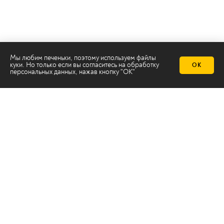
Телеканал 2х2
Онлайн-эфир
Мы любим печеньки, поэтому используем файлы
куки. Но только если вы согласитесь на
обработку
ОК
Все авторы
персональных данных
, нажав кнопку "ОК"
Все темы
© ООО «ТРК «2Х2», 2026
Правовая информация
Политика конфиденциальности
Сайт содержит рекомендательные технологии
Сделано на
Ghost