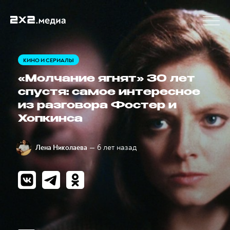
КИНО И СЕРИАЛЫ
«Молчание ягнят» 30 лет
спустя: самое интересное
из разговора Фостер и
Хопкинса
— 6 лет назад
Лена Николаева