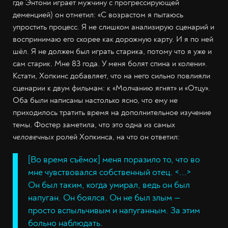
где Энтони играет мужчину с прогрессирующей
деменцией) он отметил: «С возрастом я пытаюсь
упростить процесс. Я не слишком анализирую сценарий и
воспринимаю его скорее как дорожную карту. И я по ней
шёл. Я не должен был играть старика, потому что я уже и
сам старик. Мне 83 года. У меня болят спина и колени».
Кстати, Хопкинс добавляет, что на него сильно повлияли
сценарии к двум фильмам: к «Молчанию ягнят» и «Отцу».
Оба были написаны настолько ясно, что ему не
приходилось тратить время на дополнительное изучение
темы. Фостер заметила, что это одна из самых
человечных
ролей Хопкинса, на что он ответил:
[Во время съёмок] меня поразило то, что во
мне чувствовался собственный отец. <...>
Он был таким, когда умирал, ведь он был
напуган. Он боялся. Он не был злым —
просто вспыльчивым и напуганным. За этим
больно наблюдать.