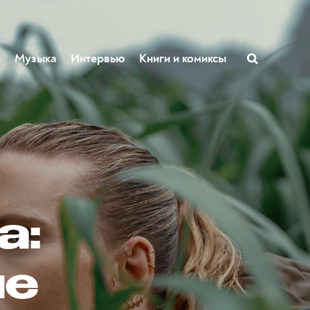
ы
Музыка
Интервью
Книги и комиксы
а:
не