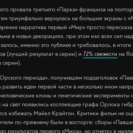
ого провала третьего «Парка» франшиза на полтор
затем триумфально вернулась на большие экраны с
 зрения нарратива первый «Мир» просто пересказа
ьма в новых декорациях, при этом изо всех сил над
залось, именно это публике и требовалось, в итоге
в (лучший результат в серии) и
72% свежести
на Ro
в серии).
рского периода», получившем подзаголовок «Пав
 развить идеи первой части в несколько ином напр
 человеческие клоны и генетические эксперименты 
х на свет появились косплеящие графа Орлока гибр
ался избежать Майкл Крайтон. Критики фильм не оц
зрители по-прежнему были в восторге: сборы «Павше
 до результатов первого «Мира», но отметку в мил