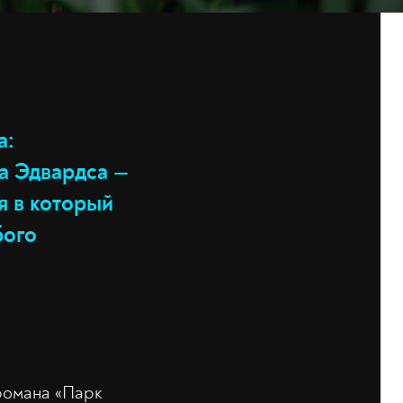
а:
та Эдвардса —
я в который
бого
романа «Парк