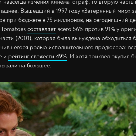
 навсегда изменил кинематограф, то вторую часть 
ладнее. Вышедший в 1997 году «Затерянный мир» 
в при бюджете в 75 миллионов, на сегодняшний де
n Tomatoes
составляет
всего 56% против 91% у ориги
части (2001), которая была вынуждена обходиться 
чившегося ролью исполнительного продюсера: вс
е и
рейтинг свежести 49%
. И хотя триквел окупил 
тывали на большее.