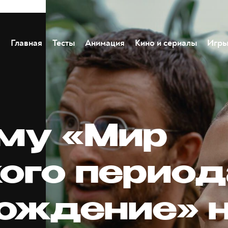
Главная
Тесты
Анимация
Кино и сериалы
Игр
му «Мир
ого период
ождение» 