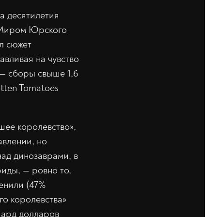
а десятилетия
 «Миром Юрского
л сюжет
авливая на чувство
 — сборы свыше 1,6
tten Tomatoes
шее королевство»,
авлении, но
над динозаврами, в
иды, — ровно то,
енили (47%
го королевства»
лиард долларов