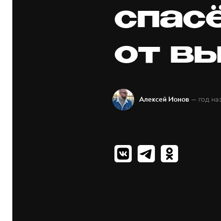
спас
от в
— год на
Алексей Ионов