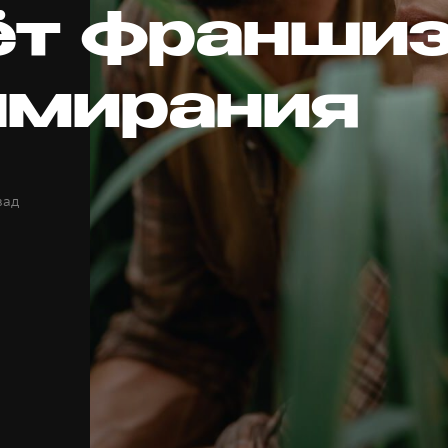
ёт франши
ымирания
зад