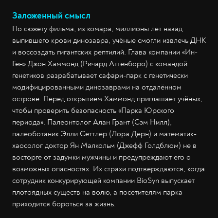
Заложенный смысл
По сюжету фильма, из комара, миллионы лет назад
выпившего крови динозавра, учёные смогли извлечь ДНК
и воссоздать гигантских рептилий. Глава компании «Ин-
Ген» Джон Хаммонд (Ричард Аттенборо) с командой
генетиков разрабатывает сафари-парк с генетически
модифицированными динозаврами на отдалённом
острове. Перед открытием Хаммонд приглашает учёных,
чтобы проверить безопасность «Парка Юрского
периода». Палеонтолог Алан Грант (Сэм Нилл),
палеоботаник Элли Сеттлер (Лора Дерн) и математик-
хаосолог доктор Ян Малкольм (Джефф Голдблюм) не в
восторге от задумки мужчины и предупреждают его о
возможных опасностях. Их страхи подтверждаются, когда
сотрудник конкурирующей компании BioSyn выпускает
плотоядных существ на волю, а посетителям парка
приходится бороться за жизнь.