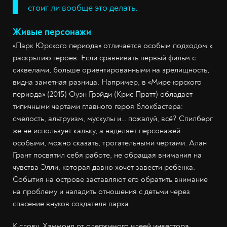
стоит ли вообще это делать.
Живые персонажи
«Парк Юрского периода» отличается особым подходом к
раскрытию героев. Если сравнивать первый фильм с
сиквелами, больше ориентированными на зрелищность,
видна заметная разница. Например, в «Мире юрского
периода» (2015) Оуэн Грэйди (Крис Пратт) обладает
типичными чертами главного героя блокбастера:
смелость, альтруизм, мускулы и… пожалуй, всё? Спилберг
же не использует кальку, а наделяет персонажей
особыми, можно сказать, трогательными чертами. Алан
Грант посвятил себя работе, не обращая внимания на
чувства Элли, которая давно хочет завести ребёнка.
События на острове заставляют его обратить внимание
на проблему и наладить отношения с детьми через
спасение внуков создателя парка.
К слову, Хаммонд от одержимого идеей инвестора