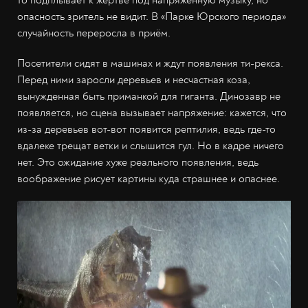
то подплывает к жертве под напряжённую музыку, но
опасность зритель не видит. В «Парке Юрского периода»
случайность переросла в приём.
Посетители сидят в машинах и ждут появления ти-рекса.
Перед ними заросли деревьев и несчастная коза,
вынужденная быть приманкой для гиганта. Динозавр не
появляется, но сцена вызывает напряжение: кажется, что
из-за деревьев вот-вот появится рептилия, ведь где-то
вдалеке трещат ветки и слышится гул. Но в кадре ничего
нет. Это ожидание хуже реального появления, ведь
воображение рисует картины куда страшнее и опаснее.