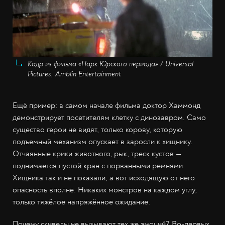
Кадр из фильма «Парк Юрского периода» / Universal
Pictures, Amblin Entertainment
Ещё пример: в самом начале фильма доктор Хаммонд
демонстрирует посетителям клетку с динозавром. Само
существо герои не видят, только корову, которую
подъемный механизм опускает в заросли к хищнику.
Отчаянные крики животного, рык, треск кустов —
поднимается пустой кран с порванными ремнями.
Хищника так и не показали, а вот исходящую от него
опасность вполне. Никаких монстров на каждом углу,
только тяжёлое напряжённое ожидание.
Почему скивелы не вызывают тех же эмоций? Во-первых,