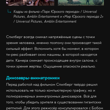
Кадры из фильма «Парк Юрского периода» / Universal
Pictures, Amblin Entertainment и «Мир Юрского периода 2»
/ Universal Pictures, Amblin Entertainment
Спилберг всегда снимал напряжённые сцены с точки
зрения человека, именно поэтому они производят такой
сильный эффект. Вспомнить хотя бы момент, в котором
ти-рекс разбивает окно машины, в которой находятся
дети. Камера снимает происходящее внутри салона, с
точки зрения жертвы. Ощущение опасности реально.
Динозавры-аниматроники
Перед работой над фильмом Спилберг твёрдо решил
использовать не только компьютерную графику, но и
полноразмерных аниматронных динозавров. Всё для
того, чтобы убедить зрителя в существовании гигантских
рептилий. Для этого режиссёр консультировался с Бобом