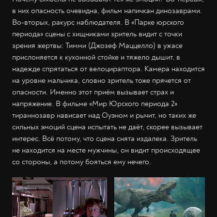
в них опасность очевидна, фильм напичкан динозаврами.
Во-вторых, ракурс наблюдателя. В «Парке юрского
периода» сцены с хищниками зритель видит с точки
зрения жертвы: Тимми (Джозеф Маццелло) в ужасе
прислоняется к кухонной стойке и тяжело дышит, в
надежде спрятаться от велоцираптора. Камера находится
на уровне мальчика, словно зритель тоже прячется от
опасности. Именно этот приём вызывает страх и
напряжение. В фильме «Мир Юрского периода 2»
тираннозавр нависает над Оуэном и рычит, но таких же
сильных эмоций сцена испытать не даёт, скорее вызывает
интерес. Всё потому, что сцена снята издалека. Зритель
не находится на месте мужчины, он видит происходящее
со стороны, а потому бояться ему нечего.