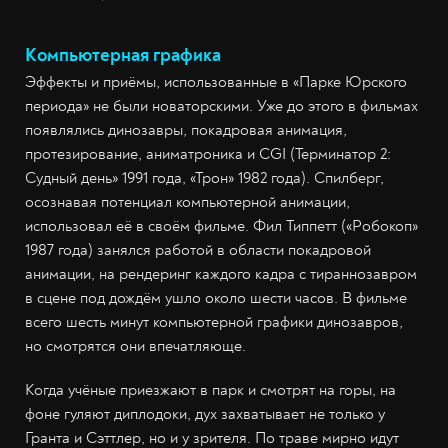
Компьютерная графика
Эффекты и приёмы, использованные в «Парке Юрского
периода» не были новаторскими. Уже до этого в фильмах
появлялись динозавры, покадровая анимация,
протезирование, аниматроника и CGI (Терминатор 2:
Судный день» 1991 года, «Трон» 1982 года). Спилберг,
осознавая потенциал компьютерной анимации,
использовал её в своём фильме. Фил Типпетт («Робокоп»
1987 года) занялся работой в области покадровой
анимации, на рендеринг каждого кадра с тираннозавром
в сцене под дождём ушло около шести часов. В фильме
всего шесть минут компьютерной графики динозавров,
но смотрятся они впечатляюще.
Когда учёные приезжают в парк и смотрят на горы, на
фоне гуляют диплодоки, дух захватывает не только у
Гранта и Сэттлер, но и у зрителя. По траве мирно идут