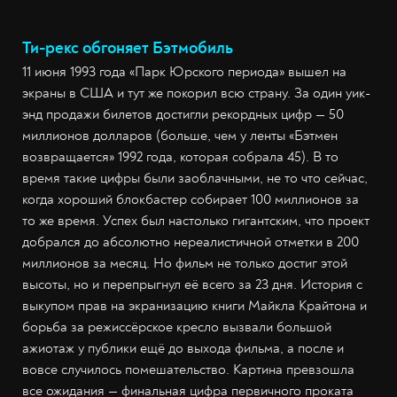
Ти-рекс обгоняет Бэтмобиль
11 июня 1993 года «Парк Юрского периода» вышел на
экраны в США и тут же покорил всю страну. За один уик-
энд продажи билетов достигли рекордных цифр — 50
миллионов долларов (больше, чем у ленты «Бэтмен
возвращается» 1992 года, которая собрала 45). В то
время такие цифры были заоблачными, не то что сейчас,
когда хороший блокбастер собирает 100 миллионов за
то же время. Успех был настолько гигантским, что проект
добрался до абсолютно нереалистичной отметки в 200
миллионов за месяц. Но фильм не только достиг этой
высоты, но и перепрыгнул её всего за 23 дня. История с
выкупом прав на экранизацию книги Майкла Крайтона и
борьба за режиссёрское кресло вызвали большой
ажиотаж у публики ещё до выхода фильма, а после и
вовсе случилось помешательство. Картина превзошла
все ожидания — финальная цифра первичного проката