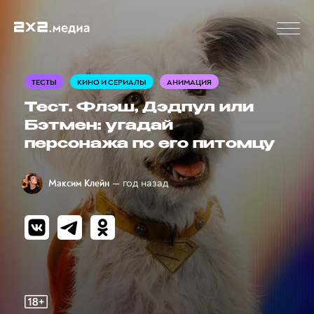
ТЕСТЫ
КИНО И СЕРИАЛЫ
АНИМАЦИЯ
Тест. Флэш, Дэдпул или
Бэтмен: угадай
персонажа по его питомцу
— год назад
Максим Клейн