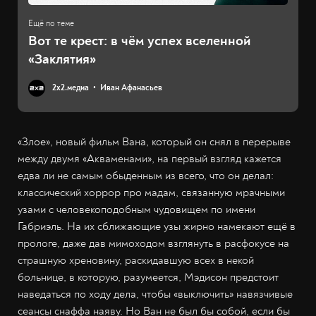
Вот те крест: в чём успех вселенной
«Заклятия»
2х2.медиа
Иван Афанасьев
«Злое», новый фильм Вана, который он снял в перерыве
между двумя «Акваменами», на первый взгляд кажется
едва ли не самым обыденным из всего, что он делал:
классический хоррор про мадам, связанную мрачными
узами с человекоподобным чудовищем по имени
Габриэль. На их сближающие узы жирно намекают ещё в
прологе, даже дав мимоходом взглянуть в расфокусе на
страшную хреновину, раскидавшую всех в некой
больнице, в которую, разумеется, Мэдисон предстоит
наведаться по ходу дела, чтобы «выключить» навязчивые
сеансы снаффа наяву. Но Ван не был бы собой, если бы