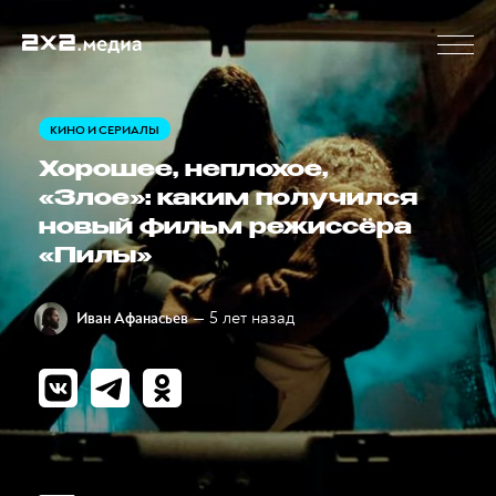
КИНО И СЕРИАЛЫ
Хорошее, неплохое,
«Злое»: каким получился
новый фильм режиссёра
«Пилы»
— 5 лет назад
Иван Афанасьев