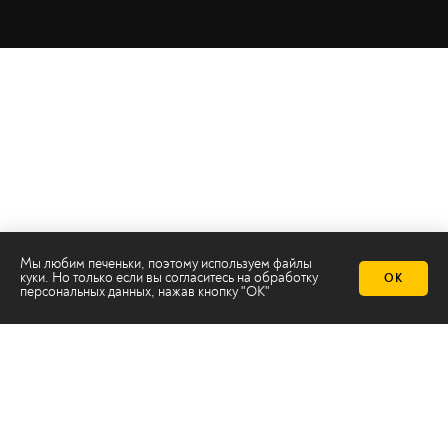
Мы любим печеньки, поэтому используем файлы
куки. Но только если вы согласитесь на
обработку
ОК
персональных данных
, нажав кнопку "ОК"
Телеканал 2х2
Онлайн-эфир
Все авторы
Все темы