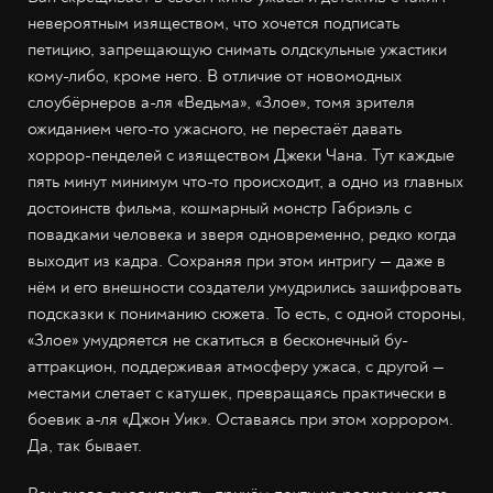
невероятным изяществом, что хочется подписать
петицию, запрещающую снимать олдскульные ужастики
кому-либо, кроме него. В отличие от новомодных
слоубёрнеров а-ля «Ведьма», «Злое», томя зрителя
ожиданием чего-то ужасного, не перестаёт давать
хоррор-пенделей с изяществом Джеки Чана. Тут каждые
пять минут минимум что-то происходит, а одно из главных
достоинств фильма, кошмарный монстр Габриэль с
повадками человека и зверя одновременно, редко когда
выходит из кадра. Сохраняя при этом интригу
—
даже в
нём и его внешности создатели умудрились зашифровать
подсказки к пониманию сюжета. То есть, с одной стороны,
«Злое» умудряется не скатиться в бесконечный бу-
аттракцион, поддерживая атмосферу ужаса, с другой
—
местами слетает с катушек, превращаясь практически в
боевик а-ля «Джон Уик». Оставаясь при этом хоррором.
Да, так бывает.