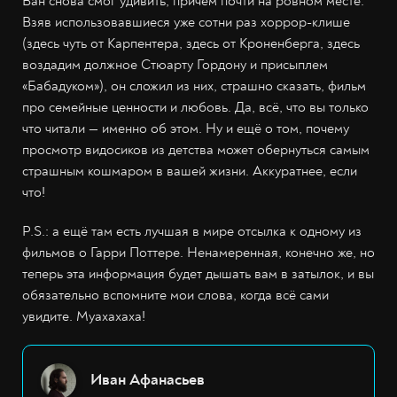
Ван снова смог удивить, причём почти на ровном месте.
Взяв использовавшиеся уже сотни раз хоррор-клише
(здесь чуть от Карпентера, здесь от Кроненберга, здесь
воздадим должное Стюарту Гордону и присыплем
«Бабадуком»), он сложил из них, страшно сказать, фильм
про семейные ценности и любовь. Да, всё, что вы только
что читали
—
именно об этом. Ну и ещё о том, почему
просмотр видосиков из детства может обернуться самым
страшным кошмаром в вашей жизни. Аккуратнее, если
что!
P.S.: а ещё там есть лучшая в мире отсылка к одному из
фильмов о Гарри Поттере. Ненамеренная, конечно же, но
теперь эта информация будет дышать вам в затылок, и вы
обязательно вспомните мои слова, когда всё сами
увидите. Муахахаха!
Иван Афанасьев