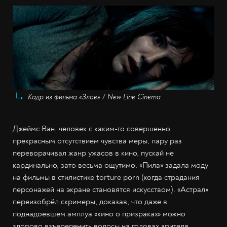
Кадр из фильма «Злое» / New Line Cinema
Джеймс Ван, человек с каким-то совершенно
прекрасным отсутствием чувства меры, пару раз
переворачивал жанр ужасов в кино, пускай не
кардинально, зато весьма ощутимо. «Пила» задала моду
на фильмы в стилистике torture porn (когда страдания
персонажей на экране становятся искусством). «Астрал»
переизобрёл скримеры, доказав, что даже в
поднадоевшем амплуа «кино о призраках» можно
здорово взъерепенить волосы на головах зрителя.