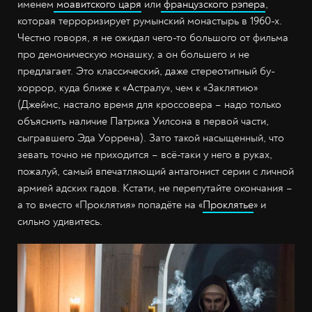
именем
моавитского царя
или
французского рэпера
,
которая терроризирует румынский монастырь в 1960-х.
Честно говоря, я не ожидал чего-то большого от фильма
про демоническую монашку, а он большего и не
предлагает. Это классический, даже стереотипный бу-
хоррор, куда ближе к «Астралу», чем к «Заклятию»
(Джеймс, настало время для кроссовера – надо только
объяснить наличие Патрика Уилсона в первой части,
сыгравшего Эда Уоррена). Зато такой насыщенный, что
зевать точно не приходится – всё-таки у него в руках,
пожалуй, самый впечатляющий антагонист серии с личной
армией адских гадов. Кстати, не перепутайте окончания –
а то вместо «Проклятия» попадёте на «
Проклятье
» и
сильно удивитесь.