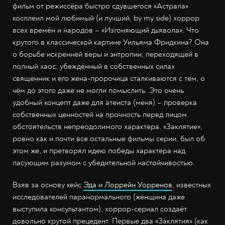
фильм от режиссёра быстро сдувшегося «Астрала»
косплеил мой любимый (и лучший, by my side) хоррор
всех времён и народов – «Изгоняющий дьявола». Что
крутого в классической картине Уильяма Фридкина? Она
о борьбе искренней веры и энтропии, переходящей в
полный хаос: убеждённый в собственных силах
священник и его жена-пророчица сталкиваются с тем, о
чём до этого даже не могли помыслить. Это очень
удобный концепт даже для атеиста (меня) – проверка
собственных ценностей на прочность перед лицом
обстоятельств непреодолимого характера. «Заклятие»,
ровно как и почти все остальные фильмы серии, был об
этом же, и претворял идею победы характера над
пасующим разумом с убедительной настойчивостью.
Взяв за основу кейс
Эда и Лоррейн Уорренов
, известных
исследователей паранормального (женщина даже
выступила консультантом), хоррор-сериал создаёт
довольно крутой прецедент. Первые два «Заклятия» (как