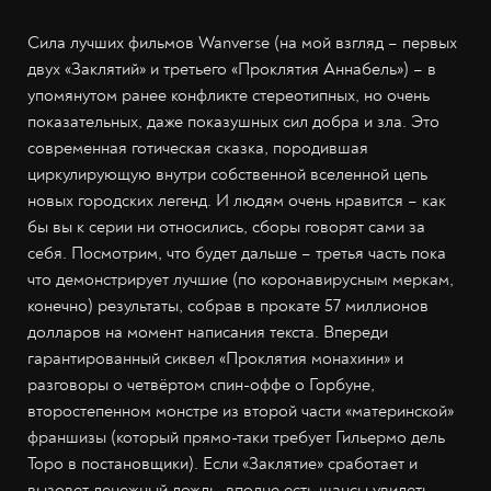
Сила лучших фильмов Wanverse (на мой взгляд – первых
двух «Заклятий» и третьего «Проклятия Аннабель») – в
упомянутом ранее конфликте стереотипных, но очень
показательных, даже показушных сил добра и зла. Это
современная готическая сказка, породившая
циркулирующую внутри собственной вселенной цепь
новых городских легенд. И людям очень нравится – как
бы вы к серии ни относились, сборы говорят сами за
себя. Посмотрим, что будет дальше – третья часть пока
что демонстрирует лучшие (по коронавирусным меркам,
конечно) результаты, собрав в прокате 57 миллионов
долларов на момент написания текста. Впереди
гарантированный сиквел «Проклятия монахини» и
разговоры о четвёртом спин-оффе о Горбуне,
второстепенном монстре из второй части «материнской»
франшизы (который прямо-таки требует Гильермо дель
Торо в постановщики). Если «Заклятие» сработает и
вызовет денежный дождь, вполне есть шансы увидеть