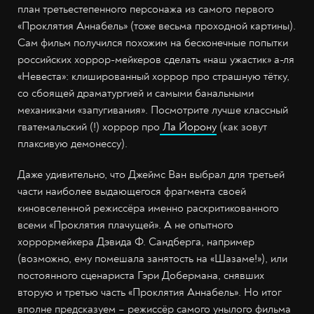
план третьестепенного персонажа из самого первого
«Проклятия Аннабель» (тоже весьма проходной картины).
Сам фильм получился похожим на бесконечные попытки
российских хоррор-мейкеров сделать «наш ужастик» а-ля
«Невеста»: клишированный хоррор про страшную тётку,
со сбоящей драматургией и самыми банальными
механиками «запугивания». Посмотрите лучше классный
гватемальский (!) хоррор про
Ла Йорону
(как зовут
плаксивую демонессу).
Даже удивительно, что Джеймс Ван выбрал для третьей
части наиболее выдающегося фрагмента своей
киновселенной режиссёра именно раскритикованного
всеми «Проклятия плачущей». А не опытного
хоррормейкера Дэвида Ф. Сандберга, например
(возможно, ему помешала занятость на «Шазаме!»), или
постоянного сценариста Гэри Добермана, снявших
вторую и третью часть «Проклятия Аннабель». Но итог
вполне предсказуем – режиссёр самого унылого фильма