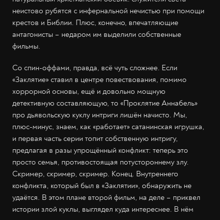
неистово рубятся с инфернальной нечистью при помощи
крестов и Библии. Плюс, конечно, впечатляющие
антагонисты – недаром им выделили собственные
фильмы.
Со спин-оффами, правда, всё чуть сложнее. Если
«Заклятие» ставил в центре повествования, помимо
хоррорной основы, ещё и довольно мощную
детективную составляющую, то «Проклятие Аннабель»
про дьявольскую куклу интриги лишён начисто. Мы,
плюс-минус, знаем, как «работает» сатанинская игрушка,
и первая часть серии топит собственную интригу,
предлагая в разы упрощённый конфликт: теперь это
просто семья, противостоящая потустороннему злу.
Скример, скример, скример. Конец. Внутреннего
конфликта, который был в «Заклятии», обнаружить не
удаётся. В этом плане второй фильм, на деле – приквел
истории злой куклы, выглядел куда интереснее. В нём