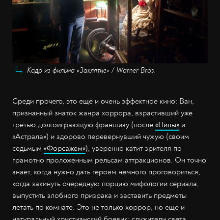
Кадр из фильма «Заклятие» / Warner Bros.
Среди прочего, это ещё и очень эффектное кино: Ван,
признанный знаток жанра хоррора, взрастивший уже
третью долгоиграющую франшизу (после
«Пилы»
и
«Астрала») и здорово перевернувший чужую (своим
седьмым
«Форсажем»
), уверенно катит зрителя по
грамотно проложенным рельсам аттракционов. Он точно
знает, когда нужно дать героям немного проговориться,
когда закинуть очередную порцию мифологии сериала,
выпустить злобного призрака и заставить предметы
летать по комнате. Это не только хоррор, но ещё и
натуральный христианский боевик: служители света