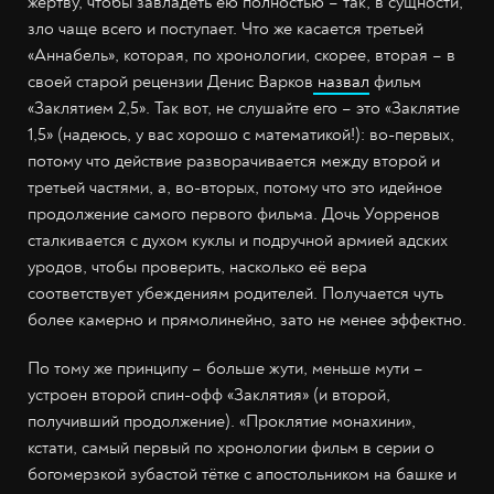
жертву, чтобы завладеть ею полностью – так, в сущности,
зло чаще всего и поступает. Что же касается третьей
«Аннабель», которая, по хронологии, скорее, вторая – в
своей старой рецензии Денис Варков
назвал
фильм
«Заклятием 2,5». Так вот, не слушайте его – это «Заклятие
1,5» (надеюсь, у вас хорошо с математикой!): во-первых,
потому что действие разворачивается между второй и
третьей частями, а, во-вторых, потому что это идейное
продолжение самого первого фильма. Дочь Уорренов
сталкивается с духом куклы и подручной армией адских
уродов, чтобы проверить, насколько её вера
соответствует убеждениям родителей. Получается чуть
более камерно и прямолинейно, зато не менее эффектно.
По тому же принципу – больше жути, меньше мути –
устроен второй спин-офф «Заклятия» (и второй,
получивший продолжение). «Проклятие монахини»,
кстати, самый первый по хронологии фильм в серии о
богомерзкой зубастой тётке с апостольником на башке и