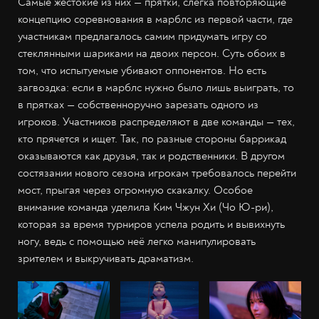
Самые жестокие из них — прятки, слегка повторяющие
концепцию соревнования в марблс из первой части, где
участникам предлагалось самим придумать игру со
стеклянными шариками на двоих персон. Суть обоих в
том, что испытуемые убивают оппонентов. Но есть
загвоздка: если в марблс нужно было лишь выиграть, то
в прятках — собственноручно зарезать одного из
игроков. Участников распределяют в две команды — тех,
кто прячется и ищет. Так, по разные стороны баррикад
оказываются как друзья, так и родственники. В другом
состязании нового сезона игрокам требовалось перейти
мост, прыгая через огромную скакалку. Особое
внимание команда уделила Ким Чжун Хи (Чо Ю-ри),
которая за время турниров успела родить и вывихнуть
ногу, ведь с помощью неё легко манипулировать
зрителем и выкручивать драматизм.