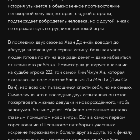
история утыкается в обыкновенное противостояние
непокорной девушки, которая, с одной стороны,
подтверждает добродетель человека, но с другой, никак
не отражает суть сотрудников жестокой игры.
В последних двух сезонах Хван Дон-хёк доводит до
абсурда заложенную в сериал истину: большая часть
людей готова пойти на всё ради денег — даже избавиться
от невинного ребёнка. Режиссёр акцентирует внимание
на судьбе игрока 222, той самой Ким Чжун Хи, которая
оказалась на поле с возлюбленным Ли Мён Ги (Лим Си
Ван), изо всех сил пытающимся спасти себя, но не семью.
Символично, что в последних двух испытаниях он готов
пожертвовать жизнью девушки и новорождённого, чтобы
заполучить больше денег. Убийство «соратников» стало
главным принципом новой игры. Если в самом первом
соревновании «Шестиногое пятиборье» участники
искренне переживали и болели друг за друга, то к финалу
они жаждали лишь расправы и единоличной победы.