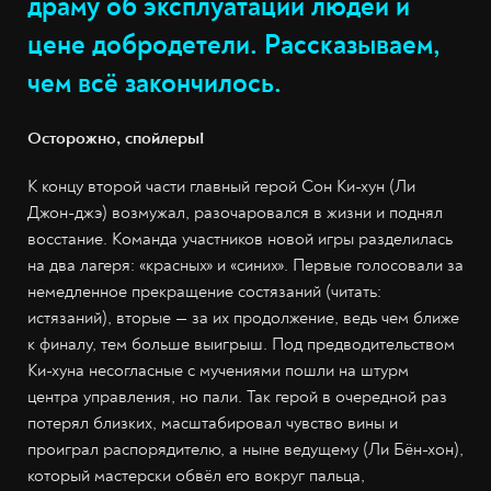
драму об эксплуатации людей и
цене добродетели. Рассказываем,
чем всё закончилось.
Осторожно, спойлеры!
К концу второй части главный герой Сон Ки-хун (Ли
Джон-джэ) возмужал, разочаровался в жизни и поднял
восстание. Команда участников новой игры разделилась
на два лагеря: «красных» и «синих». Первые голосовали за
немедленное прекращение состязаний (читать:
истязаний), вторые — за их продолжение, ведь чем ближе
к финалу, тем больше выигрыш. Под предводительством
Ки-хуна несогласные с мучениями пошли на штурм
центра управления, но пали. Так герой в очередной раз
потерял близких, масштабировал чувство вины и
проиграл распорядителю, а ныне ведущему (Ли Бён-хон),
который мастерски обвёл его вокруг пальца,