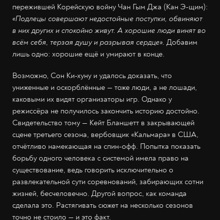
пережившей Корейскую войну Чан Гым Джа (Кан Э-щим):
«Подлецы совершают недостойные поступки, обвиняют
в них других и спокойно живут. А хорошие люди винят во
всём себя, терзая душу и разрывая сердце».
Добавим
лишь одно: хорошие ещё и умирают в конце.
Возможно, Сон Ки-хуну и удалось доказать, что
униженные и оскорблённые — тоже люди, а не лошади,
каковыми их видят организаторы игр. Однако у
режиссёра не получилось закончить историю достойно.
Свидетельство тому — Кейт Бланшетт в закрывающей
сцене третьего сезона, вербовщик «Кальмара» в США,
отчётливо намекающая на спин-офф. Попытка показать
борьбу одного человека с системой имела право на
существование, ведь говорить исключительно о
развлекательной сути соревнований, забирающих сотни
жизней, бесчеловечно. Другой вопрос, как команда
сделала это. Растягивать сюжет на несколько сезонов
точно не стоило — и это факт.