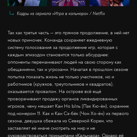
Кадры из сериала «Игра в кальмара» / Netflix
Так как третья часть — это прямое продолжение, в ней нет
новых примочек. Команда сохраняет ежедневную
систему голосования за продолжение игр, которая с
каждым эпизодом становится только абсурднее:
оппоненты переманивают людей на свою сторону как
обещаниями, так и угрозами. Начатая в прошлом сезоне
попытка показать жизнь не только участников, но и
работников (кружков, треугольников и квадратов),
оказывается провалом. На острове всё ещё
проворачивают продажу органов ликвидированных
игроков, чему мешает Кан Но Ыль (Пак Кю-ён), охранник
под номером 11. Как и Кан Сэ-бёк (Чон Хо-ён) из первого
сезона, девушка сбежала из Северной Кореи, что
заставляет её иначе смотреть на мир и не
руководствоваться принципами «Кальмара». Однако её