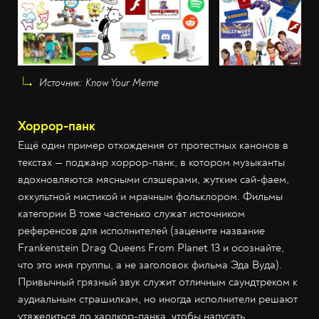
Источник: Know Your Meme
Хоррор-панк
Ещё один пример отхождения от протестных канонов в
текстах — поджанр хоррор-панк, в котором музыканты
вдохновляются мясными слэшерами, жутким сай-фаем,
оккультной мистикой и мрачным фольклором. Фильмы
категории B тоже частенько служат источником
референсов для исполнителей (зацените название
Frankenstein Drag Queens From Planet 13 и осознайте,
что это имя группы, а не заголовок фильма Эда Вуда).
Привычный грязный звук служит отличным саундтреком к
аудиальным страшилкам, но иногда исполнители решают
утяжелиться до хардкор-панка, чтобы напугать