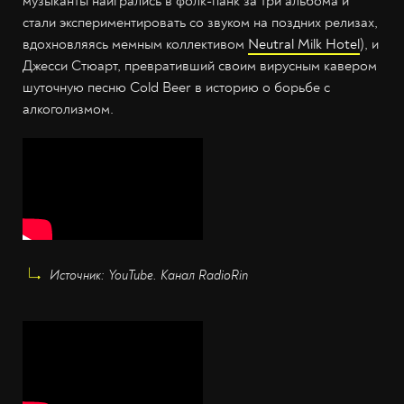
музыканты наигрались в фолк-панк за три альбома и
стали экспериментировать со звуком на поздних релизах,
вдохновляясь мемным коллективом
Neutral Milk Hotel
), и
Джесси Стюарт, превративший своим вирусным кавером
шуточную песню Cold Beer в историю о борьбе с
алкоголизмом.
Источник: YouTube. Канал RadioRin