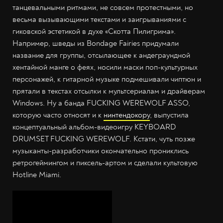
танцевальными ритмами, не совсем протестными, но
весьма вызывающими текстами и заигрываниями с
гиковской эстетикой в духе «Скотта Пилигрима».
Например, шведы из Bondage Fairies придумали
название для группы, отсылающее к андеграундной
хентайной манге о феях, носили маски поп-культурных
персонажей, к гитарной музыке подмешивали чиптюн и
прятали в текстах отсылки к мультсериалам и драйверам
Windows. Ну а банда FUCKING WEREWOLF ASSO,
которую часто относят и к
нинтендокору
, выпустила
концептуальный альбом-видеоигру KEYBOARD
DRUMSET FUCKING WEREWOLF. Кстати, чуть позже
музыканты-разработчики окончательно прониклись
ретрогеймингом и пиксель-артом и сделали культовую
Hotline Miami.