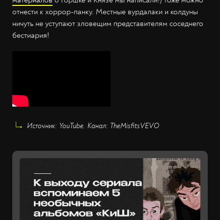
материалов
о Горшке и Князе мы написали!) тоже можно
отнести к хоррор-панку. Местные вурдалаки и колдуны
ничуть не уступают зловещим представителям соседнего
бестиария!
Источник: YouTube. Канал: TheMisfitsVEVO