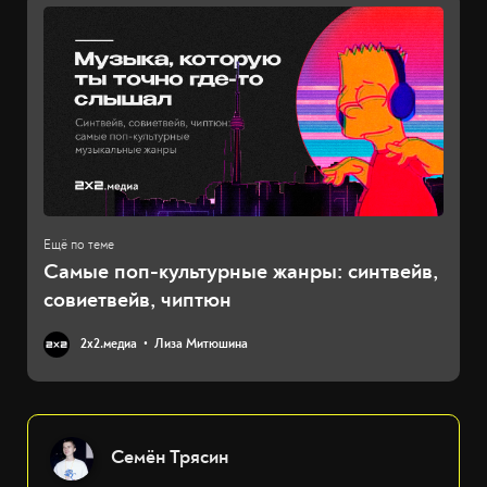
Самые поп-культурные жанры: синтвейв,
совиетвейв, чиптюн
2х2.медиа
Лиза Митюшина
Семён Трясин