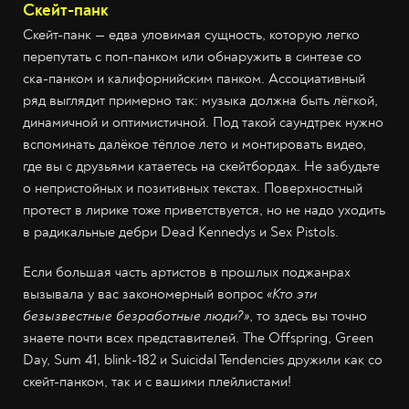
Скейт-панк
Скейт-панк — едва уловимая сущность, которую легко
перепутать с поп-панком или обнаружить в синтезе со
ска-панком и калифорнийским панком. Ассоциативный
ряд выглядит примерно так: музыка должна быть лёгкой,
динамичной и оптимистичной. Под такой саундтрек нужно
вспоминать далёкое тёплое лето и монтировать видео,
где вы с друзьями катаетесь на скейтбордах. Не забудьте
о непристойных и позитивных текстах. Поверхностный
протест в лирике тоже приветствуется, но не надо уходить
в радикальные дебри Dead Kennedys и Sex Pistols.
Если большая часть артистов в прошлых поджанрах
вызывала у вас закономерный вопрос
«Кто эти
безызвестные безработные люди?»
, то здесь вы точно
знаете почти всех представителей. The Offspring, Green
Day, Sum 41, blink-182 и Suicidal Tendencies дружили как со
скейт-панком, так и с вашими плейлистами!