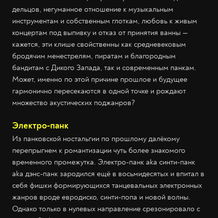
дельцов, негуманное отношение к музыкальным
инструментам и собственным глоткам, любовь к живым
концертам под выпивку и отказ от принятия ванны —
кажется, эти клише свойственны как средневековым
бродячим менестрелям, пиратам и благородным
бандитам с Дикого Запада, так и современным панкам.
Может, именно по этой причине прошлое и будущее
гармонично пересекаются в одной точке и рождают
множество акустических поджанров?
Электро-панк
Из панковской ностальгии по прошлому далёкому
перепрыгнем к романтизации чуть более знакомого
временного промежутка. Электро-панк aka синти-панк
aka дэнс-панк зародился ещё в восьмидесятых и впитал в
себя фишки формирующихся танцевальных электронных
жанров вроде евродиско, синти-попа и новой волны.
Однако только в нулевых направление срезонировало с