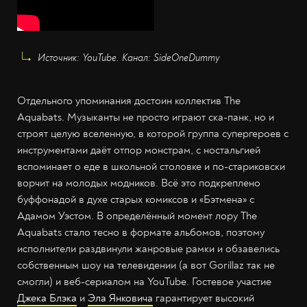
Источник: YouTube. Канал: SideOneDummy
Отдельного упоминания достоин коллектив The
Aquabats. Музыканты не просто играют ска-панк, но и
строят целую вселенную, в которой группа супергероев с
инструментами даёт отпор монстрам, с ностальгией
вспоминает о еде в школьной столовке и по-стариковски
ворчит на молодых модников. Всё это подкреплено
буффонадой в духе старых комиксов и «Бэтмена» с
Адамом Уэстом. В определённый момент лору The
Aquabats стало тесно в формате альбомов, поэтому
исполнители раздвинули жанровые рамки и обзавелись
собственным шоу на телевидении (а вот Gorillaz так не
смогли) и веб-сериалом на YouTube. Гостевое участие
Джека Блэка
и
Эла Янковича
гарантирует высокий