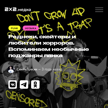
PUNK
МУЗЫКА
Реднеки, скейтеры и
любители хорроров.
Вспоминаем необычные
поджанры панка
— 3 года назад
Семён Трясин