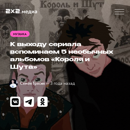
МУЗЫКА
К выходу сериала
вспоминаем 5 необычных
альбомов «Короля и
Шута»
— 3 года назад
Семён Трясин