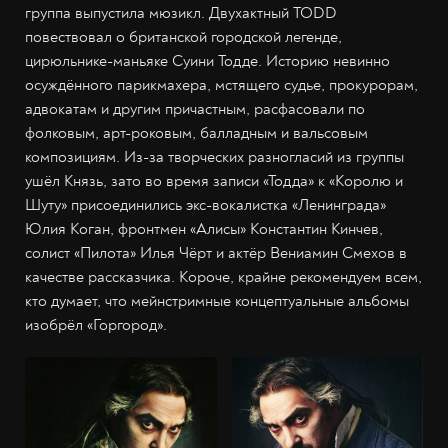
группа выпустила мюзикл. Двухактный TODD
повествовал о британской городской легенде,
цирюльнике-маньяке Суини Тодде. Историю невинно
осуждённого парикмахера, мстящего судье, прокурорам,
адвокатам и другим причастным, расфасовали по
фолковым, арт-роковым, балладным и вальсовым
композициям. Из-за творческих разногласий из группы
ушёл Князь, зато во время записи «Тодда» к «Королю и
Шуту» присоединились экс-вокалистка «Ленинграда»
Юлия Коган, фронтмен «Алисы» Константин Кинчев,
солист «Пилота» Илья Чёрт и актёр Вениамин Смехов в
качестве рассказчика. Короче, крайне рекомендуем всем,
кто думает, что мейнстримные концептуальные альбомы
изобрёл «Горгород».