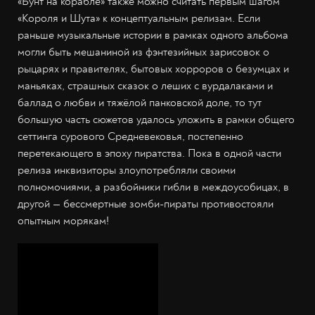
«Бунт на корабле» также можно считать первым шагом
«Короля и Шута» к концептуальным релизам. Если
раньше музыкальные истории в рамках одного альбома
могли быть мешаниной из фэнтезийных зарисовок о
рыцарях и правителях, бытовых хорроров о безумцах и
маньяках, страшных сказок о леших с вурдалаками и
баллад о любви и тяжёлой панковской доле, то тут
большую часть сюжетов удалось уложить в рамки общего
сеттинга сурового Средневековья, постепенно
перетекающего в эпоху пиратства. Пока в одной части
релиза инквизиторы злоупотребляли своими
полномочиями, а разбойники гибли в междоусобицах, в
другой — бессмертные зомби-пираты противостояли
опытным морякам!