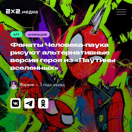
АРТ
АНИМАЦИЯ
Фанаты Человека-паука
рисуют альтернативные
версии героя из «Паутины
вселенных»
— 3 года назад
Варков