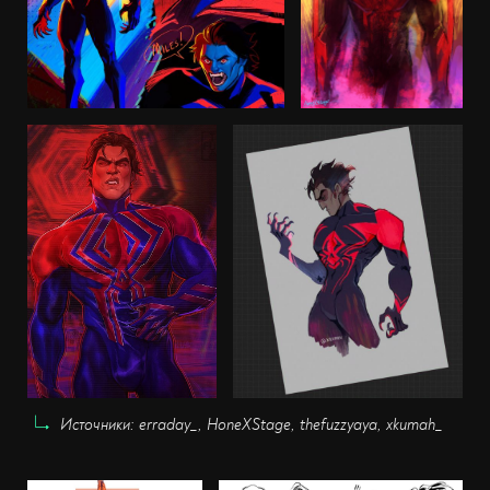
Источники: erraday_, HoneXStage, thefuzzyaya, xkumah_