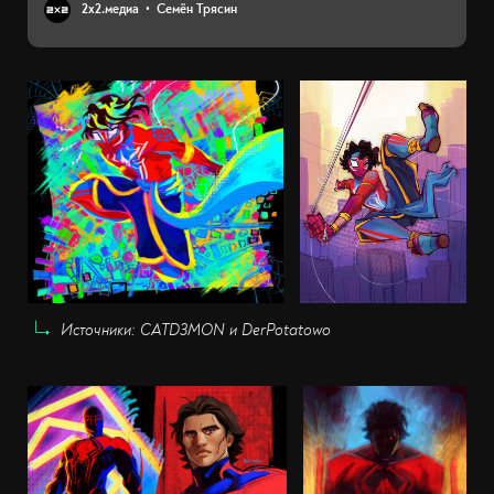
2х2.медиа
Семён Трясин
Источники: СATD3MON и DerPotatowo