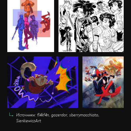
Источники: fl4kf4n, gozerdor, sberrymacchiato,
SienkiewiczArt