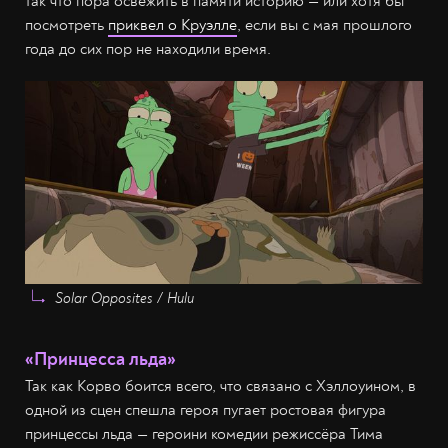
так что пора освежить в памяти историю — или хотя бы
посмотреть
приквел о Круэлле
, если вы с мая прошлого
года до сих пор не находили время.
Solar Opposites / Hulu
«Принцесса льда»
Так как Корво боится всего, что связано с Хэллоуином, в
одной из сцен спешла героя пугает ростовая фигура
принцессы льда — героини комедии режиссёра Тима