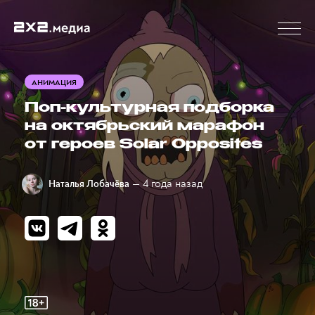
АНИМАЦИЯ
Поп-культурная подборка
на октябрьский марафон
от героев Solar Opposites
— 4 года назад
Наталья Лобачёва