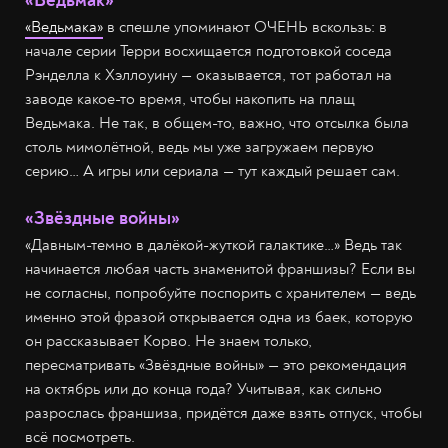
«Ведьмак»
«Ведьмака»
в спешле упоминают ОЧЕНЬ вскользь: в
начале серии Терри восхищается подготовкой соседа
Рэнделла к Хэллоуину — оказывается, тот работал на
заводе какое-то время, чтобы накопить на плащ
Ведьмака. Не так, в общем-то, важно, что отсылка была
столь мимолётной, ведь мы уже загружаем первую
серию… А игры или сериала — тут каждый решает сам.
«Звёздные войны»
«Давным-темно в далёкой-жуткой галактике…» Ведь так
начинается любая часть знаменитой франшизы? Если вы
не согласны, попробуйте поспорить с хранителем — ведь
именно этой фразой открывается одна из баек, которую
он рассказывает Корво. Не знаем только,
пересматривать «Звёздные войны» — это рекомендация
на октябрь или до конца года? Учитывая, как сильно
разрослась франшиза, придётся даже взять отпуск, чтобы
всё посмотреть.