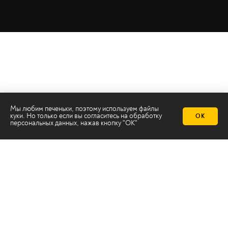
Мы любим печеньки, поэтому используем файлы
куки. Но только если вы согласитесь на
обработку
ОК
персональных данных
, нажав кнопку "ОК"
Телеканал 2х2
Онлайн-эфир