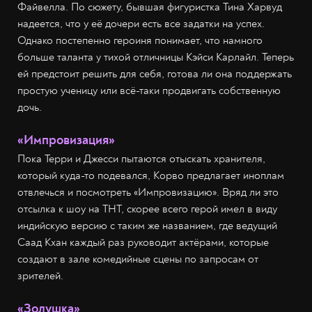
Файвелла. По сюжету, бывшая фигуристка Тина Харвуд
надеется, что у её дочери есть все задатки на успех.
Однако постепенно героиня понимает, что намного
больше таланта у тихой отличницы Кэйси Карлайл. Теперь
ей предстоит решить для себя, готова ли она поддержать
простую ученицу или всё-таки продвигать собственную
дочь.
«Импровизация»
Пока Терри и Джесси пытаются отыскать хранителя,
который куда-то подевался, Корво предлагает иноплам
отвлечься и посмотреть «Импровизацию». Вряд ли это
отсылка к шоу на ТНТ, скорее всего герой имел в виду
индийскую версию с таким же названием, где ведущий
Саад Кхан каждый раз руководит актёрами, которые
создают в зале комедийные сцены по запросам от
зрителей.
«Золушка»