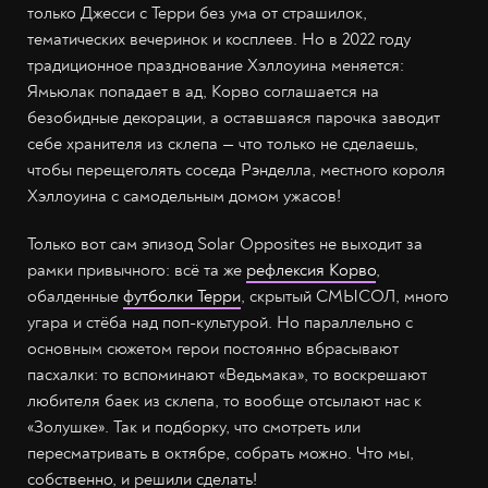
только Джесси с Терри без ума от страшилок,
тематических вечеринок и косплеев. Но в 2022 году
традиционное празднование Хэллоуина меняется:
Ямьюлак попадает в ад, Корво соглашается на
безобидные декорации, а оставшаяся парочка заводит
себе хранителя из склепа — что только не сделаешь,
чтобы перещеголять соседа Рэнделла, местного короля
Хэллоуина с самодельным домом ужасов!
Только вот сам эпизод Solar Opposites не выходит за
рамки привычного: всё та же
рефлексия Корво
,
обалденные
футболки Терри
, скрытый СМЫСОЛ, много
угара и стёба над поп-культурой. Но параллельно с
основным сюжетом герои постоянно вбрасывают
пасхалки: то вспоминают «Ведьмака», то воскрешают
любителя баек из склепа, то вообще отсылают нас к
«Золушке». Так и подборку, что смотреть или
пересматривать в октябре, собрать можно. Что мы,
собственно, и решили сделать!