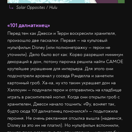
Solar Opposites / Hulu
«101 далматинец»
Перед тем как Джесси и Терри воскресили хранителя,
произошло две пасхалки. Первая — на культовый
мультфильм Disney (или полнометражку — герои не
уточнили). Дело было вот как: Корво разрешил минимум
декораций в дом, потому парочка решила найти САМОЕ
крутейшее украшение для интерьера. Для этого они
подсмотрели арсенал у соседа Рэнделла и заметили
картонный гроб. Ха-ха, ну кто таким украшает дом на
Хэллоуин — подумали герои и отправились на кладбище
играть в расхитителей могил. Когда они открыли гроб с
хранителем, Джесси начало тошнить: «Фу, воняет так,
будто сюда 101 далматинец помочился!» — подытожила
героиня. Не очень рекламная отсылка вышла (надеемся,
Disney за это им не платил). Но мультфильм вспомнили,