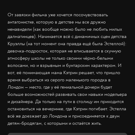
От завязки фильма уже хочется посочувствовать
антагонистке, которую в детстве мы все дружно
ненавидели (как вообще можно было не любить милых
далматинцев). Начинается всё с динамичных сцен детства
Круэллы (на тот момент она правда ещё была Эстеллой):
девочка-подросток, которая не вписывается в скучную
атмосферу школы не только своими чёрно-белыми
волосами, но и взрывным и бунтарским характером. И
вот, её понимающая мама Кэтрин решает, что пришло
время выбраться из серого маленького городка в
Лондон — место, где у её гениальной дочери будет
больше возможностей развивать свои навыки модельера
и дизайнера. Да только на пути в столицу им приходится
остановиться на вечеринке, где Кэтрин погибает. Эстелла
всё же доезжает до Лондона и присоединяется к двум
детям-бродягам, с которыми и остаётся жить.