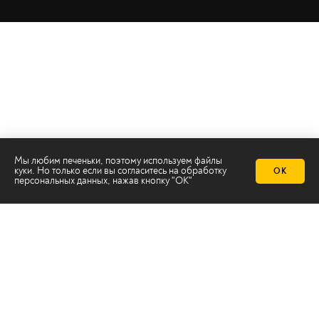
Мы любим печеньки, поэтому используем файлы
куки. Но только если вы согласитесь на
обработку
ОК
персональных данных
, нажав кнопку "ОК"
Телеканал 2х2
Онлайн-эфир
Все авторы
Все темы