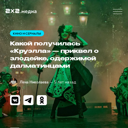
КИНО И СЕРИАЛЫ
Какой получилась
«Круэлла» — приквел о
злодейке, одержимой
далматинцами
— 5 лет назад
Лена Николаева