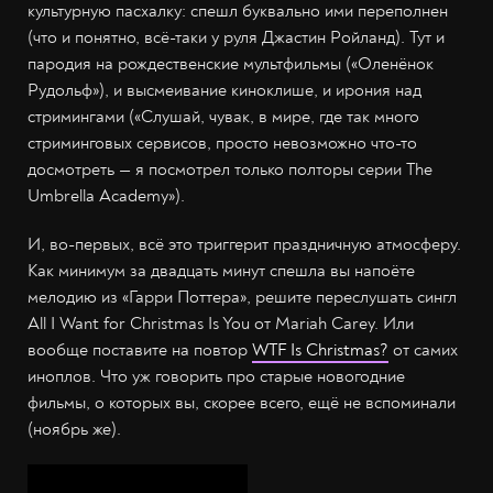
культурную пасхалку: спешл буквально ими переполнен
(что и понятно, всё-таки у руля Джастин Ройланд). Тут и
пародия на рождественские мультфильмы («Оленёнок
Рудольф»), и высмеивание киноклише, и ирония над
стримингами («Слушай, чувак, в мире, где так много
стриминговых сервисов, просто невозможно что-то
досмотреть — я посмотрел только полторы серии The
Umbrella Academy»).
И, во-первых, всё это триггерит праздничную атмосферу.
Как минимум за двадцать минут спешла вы напоёте
мелодию из «Гарри Поттера», решите переслушать сингл
All I Want for Christmas Is You от Mariah Carey. Или
вообще поставите на повтор
WTF Is Christmas?
от самих
иноплов. Что уж говорить про старые новогодние
фильмы, о которых вы, скорее всего, ещё не вспоминали
(ноябрь же).