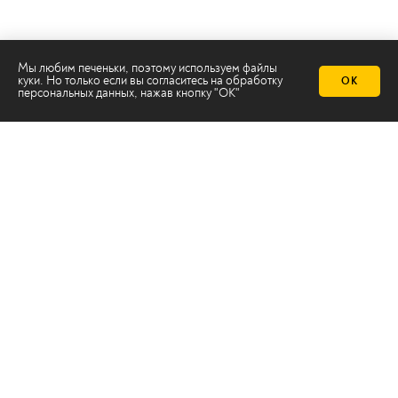
Телеканал 2х2
Онлайн-эфир
Мы любим печеньки, поэтому используем файлы
куки. Но только если вы согласитесь на
обработку
ОК
Все авторы
персональных данных
, нажав кнопку "ОК"
Все темы
© ООО «ТРК «2Х2», 2026
Правовая информация
Политика конфиденциальности
Сайт содержит рекомендательные технологии
Сделано на
Ghost
batman@2x2tv.ru
18+