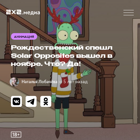
АНИМАЦИЯ
Рождественский спешл
Solar Opposites вышел в
ноябре. Что? Да!
— 5 лет назад
Наталья Лобачёва